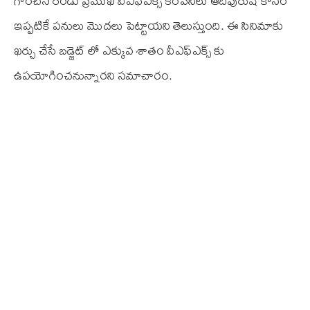
గాంచిన రెండు ప్రముఖ వీఎఫ్ఎక్స్ కంపెనీలు ఆదిపురుష్ కోసం
ఇప్పటికే పనులు మొదలు పెట్టాయని తెలుస్తుంది. ఈ సినిమాకు
ఖర్చు చేసే బడ్జెట్ లో ఎక్కువ శాతం వీఎఫ్ఎక్స్ కు
ఉపయోగించనున్నారని సమాచారం.