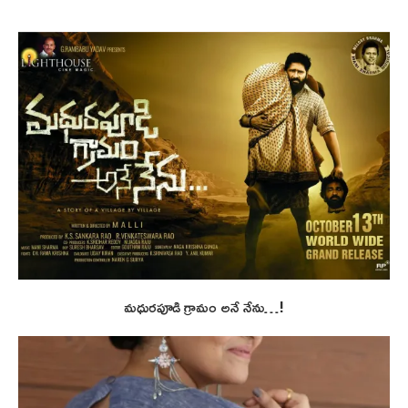
మధురపూడి గ్రామం అనే నేను…!