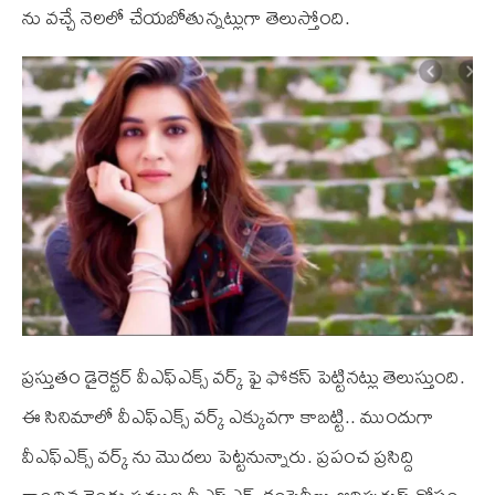
ను వచ్చే నెలలో చేయబోతున్నట్లుగా తెలుస్తోంది.
ప్రస్తుతం డైరెక్టర్ వీఎఫ్ఎక్స్ వర్క్ ఫై ఫోకస్ పెట్టినట్లు తెలుస్తుంది.
ఈ సినిమాలో వీఎఫ్ఎక్స్ వర్క్ ఎక్కువగా కాబట్టి.. ముందుగా
వీఎఫ్ఎక్స్ వర్క్ ను మొదలు పెట్టనున్నారు. ప్రపంచ ప్రసిద్ది