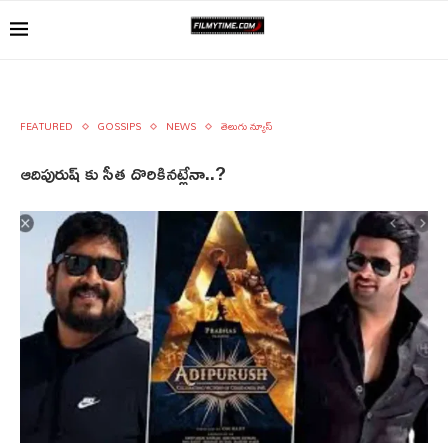
FEATURED
GOSSIPS
NEWS
తెలుగు న్యూస్
ఆదిపురుష్ కు సీత దొరికినట్లేనా..?