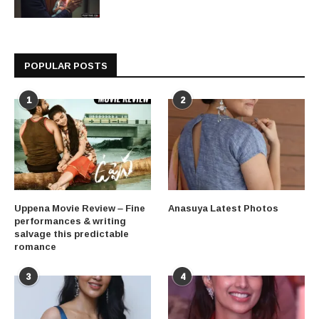
POPULAR POSTS
1
2
Uppena Movie Review – Fine
Anasuya Latest Photos
performances & writing
salvage this predictable
romance
3
4