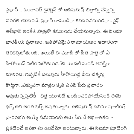
ప్ర‌భాస్ .. ఓంరావ‌త్ డైరెక్ష‌న్ లో ఆదిపురుష్ చిత్రాన్ని చేస్తున్న
సంగ‌తి తెలిసిందే. ప్ర‌భాస్ రాముడిగా క‌నిపించ‌నుండ‌గా..సైఫ్
అలీఖాన్ లంకేశ్ పాత్ర‌లో క‌నువిందు చేయ‌నున్నారు. ఈ సినిమా
భారతీయ పురాణం, ఇతిహాసమైన రామాయణం ఆధారంగా
తెరకెక్కబోతుంది. అయితే ఈ మూవీ లో సీత పాత్ర లో ఏ
హీరోయిన్ నటించబోతుందనేది మొదటి నుండి ఆసక్తిగా
మారింది. ఇప్పటికే పలువురు హీరోయిన్ల పేరు చక్కర్లు
కొట్టగా..ఎక్కువగా మాత్రం కృతి సనన్ పేరు ప్రచారం
అవుతున్నప్పటికీ , చిత్ర యూనిట్ ఖండించకపోయేసరికి ఈమె
ఫిక్స్ అని అంత ఫిక్స్ అవుతున్నారు. ఆదిపురుష్ సినిమా షూటింగ్
ప్రారంభం అయ్యే సమయంకు ఆమె పేరునే అధికారికంగా
ప్రకటించే అవకాశం ఉందేమో అంటున్నారు. ఈ సినిమా షూటింగ్