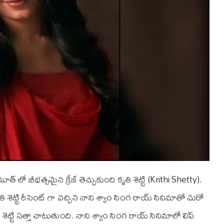
 లో బీభత్సమైన క్రేజ్ తెచ్చుకుంది కృతి శెట్టి (Krithi Shetty).
శెట్టి రీసెంట్ గా వచ్చిన నాని శ్యాం సింగ రాయ్ సినిమాతో మరో
తి శెట్టి సత్తా చాటుతుంది. నాని శ్యాం సింగ రాయ్ సినిమాలో లిప్