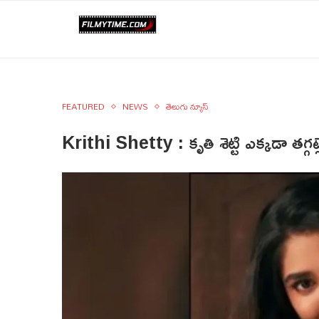
FEATURED
NEWS
తెలుగు న్యూస్
Krithi Shetty : కృతి శెట్టి ఎక్కడా తగ్గట్