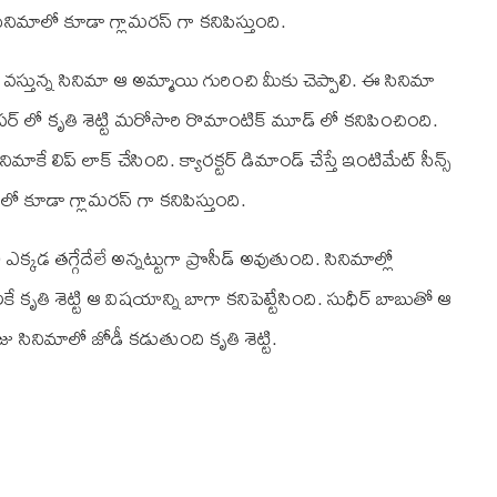
ాబు సినిమాలో కూడా గ్లామరస్ గా కనిపిస్తుంది.
వస్తున్న సినిమా ఆ అమ్మాయి గురించి మీకు చెప్పాలి. ఈ సినిమా
ర్ లో కృతి శెట్టి మరోసారి రొమాంటిక్ మూడ్ లో కనిపించింది.
కే లిప్ లాక్ చేసింది. క్యారక్టర్ డిమాండ్ చేస్తే ఇంటిమేట్ సీన్స్
ాలో కూడా గ్లామరస్ గా కనిపిస్తుంది.
ఎక్కడ తగ్గేదేలే అన్నట్టుగా ప్రొసీడ్ అవుతుంది. సినిమాల్లో
ే కృతి శెట్టి ఆ విషయాన్ని బాగా కనిపెట్టేసింది. సుధీర్ బాబుతో ఆ
ు సినిమాలో జోడీ కడుతుంది కృతి శెట్టి.