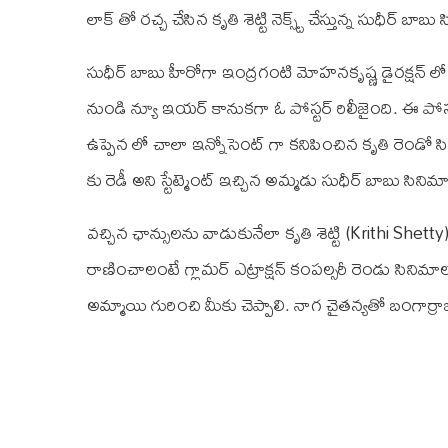
లాక్ తో రచ్చ చేసిన కృతి శెట్టి నెక్స్ట్ చేస్తున్న సుధీర్ బ
సుధీర్ బాబు హీరోగా ఇంద్రగంటి మోహనకృష్ణ డైరక్షన్ లో 
నుండి న్యూ ఇయర్ కానుకగా ఓ పోస్టర్ రిలీజైంది. ఈ పోస
ఉప్పెన లో చాలా ఇన్నోసెంట్ గా కనిపించిన కృతి రెండో సినిమా
కు రెడీ అని స్టేట్మెంట్ ఇచ్చిన అమ్మడు సుధీర్ బాబు సినిమ
వచ్చిన ఛాన్సులను వాడుకునేలా కృతి శెట్టి (Krithi Shetty) 
రాణించాలంటే గ్లామర్ ఎట్రాక్షన్ కంపల్సరీ రెండు సినిమాలక
అమ్మాయి గురించి మీకు చెప్పాలి. నాగ చైతన్యతో బంగార్రాజ