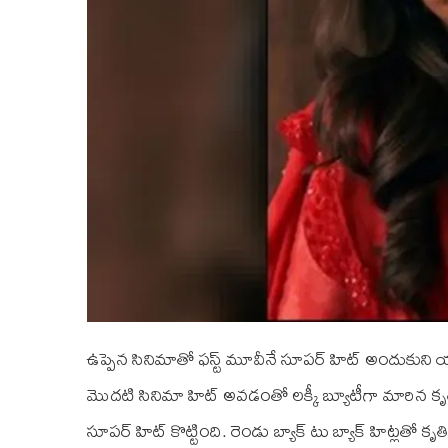
ఉప్పెన సినిమాతో ఫస్ట్ మూవీనే సూపర్ హిట్ అందుకుని యూత్
మొదటి సినిమా హిట్ అవడంతో లక్కీ బ్యూటీగా మారిన కృతి 
సూపర్ హిట్ కొట్టింది. రెండు బ్యాక్ టు బ్యాక్ హిట్లతో కృ