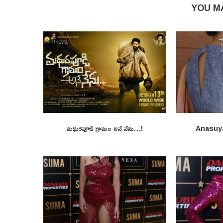
YOU M
మధురపూడి గ్రామం అనే నేను…!
Anasuy