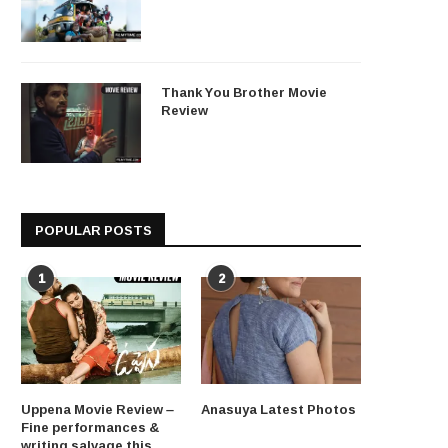
Thank You Brother Movie
Review
POPULAR POSTS
1
2
Uppena Movie Review –
Anasuya Latest Photos
Fine performances &
writing salvage this