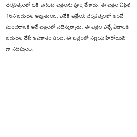
దర్శకత్వంలో టక్ జగదీష్ చిత్రంను పూర్తి చేశాడు. ఈ చిత్రం ఏప్రిల్
16న విడుదల అవ్వుతుంది. వివేక్ ఆత్రేయ దర్శకత్వంలో అంటే
సుందరానికి అనే చిత్రంలో నటిస్తున్నాడు. ఈ చిత్రం వచ్చే ఏడాదికి
విడుదల చేసే అవకాశం ఉంది. ఈ చిత్రంలో నజ్రియ హీరోయిన్
గా నటిస్తుంది.