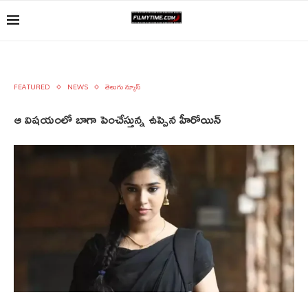
FEATURED
NEWS
తెలుగు న్యూస్
ఆ విషయంలో బాగా పెంచేస్తున్న ఉప్పెన హీరోయిన్