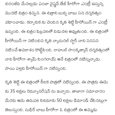
చిరంజీవి మేనల్లుడు పంజా వైష్ణవ్ తేజ్ హీరోగా ఎంట్రీ ఇస్తున్న
మొదటి చిత్రం ఉప్పెన. ఈ చిత్రాని బుచ్చి బాబు సన దర్శకత్వం
వహించాడు. కర్నాటక కు చెందిన కృతి శెట్టి హీరోయిన్ గా ఎంట్రీ
ఇస్తుంది. ఈ చిత్రం ఫిబ్రవరిలో విడుదల అవ్వుతుంది. ఈ చిత్రంలో
హీరోయిన్ గా నటించిన కృతి న్యాచురల్ స్టార్ నాని సరసన
నటించే అవకాశం కొట్టేసింది. రాహుల్ సాంకృత్యాన్ దర్శకత్వంలో
నాని హీరోగా శ్యామ్ సింగరాయ్ అనే చిత్రంలో నటిస్తున్నాడు.
సాయి పల్లవి హీరోయిన్ గా నటిస్తుంది.
కృతి శెట్టి ఈ చిత్రంలో కీలక పాత్రలో నటిస్తుంది. ఈ పాత్రకు ఈమె
కు 35 లక్షలు రెమ్యూనరేషన్ ను ఇచ్చారు. తాజాగా సమాచారం
మేరకు ఆమె తదుపరి సినిమాకు 50 లక్షలు డిమాండ్ చేసినట్లుగా
తెలుస్తుంది. సుధీర్ బాబు హీరోగా ఓ చిత్రంలో ఈ అమ్మడు