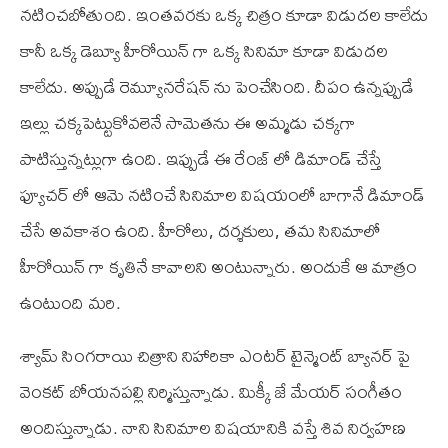
నటించబోతుంది. ఇంతవరకు ఒక్క చిత్రం కూడా విడుదల కాలేదు
కానీ ఒక్క డెబ్యూ హీరోయిన్ గా ఒక్క సినిమా కూడా విడుదల
కాలేదు. అప్పుడే రెమ్యూనరేషన్ ను పెంచేసింది. దీపం ఉన్నప్పుడే
ఇల్లు చక్కపెట్టుకోవలెనే సామెతను ఈ అమ్మడు చక్కగా
పాటిస్తున్నట్లుగా ఉంది. ఇప్పుడే ఈ రేంజ్ లో డిమాండ్ చేస్తే
ఫ్యూచర్ లో ఆమె నటించే సినిమాల విషయంలో బాగానే డిమాండ్
చేసే అవకాశం ఉంది. హీరోలు, దర్శకులు, తమ సినిమాలో
హీరోయిన్ గా కృతినే కావాలని అంటున్నారు. అందుకే ఆ మాత్రం
ఉంటుంది మరి.
శ్యామ్ సింగరాయి చిత్రాని నిహారికా ఎంటర్ టైన్మెంట్ బ్యానర్ పై
వెంకట్ బోయనపల్లి నిర్మిస్తున్నాడు. మిక్కీ జే మేయర్ సంగీతం
అందిస్తున్నాడు. నాని సినిమాల విషయానికి వస్తే శివ నిర్వహణ