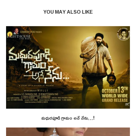
YOU MAY ALSO LIKE
మధురపూడి గ్రామం అనే నేను…!