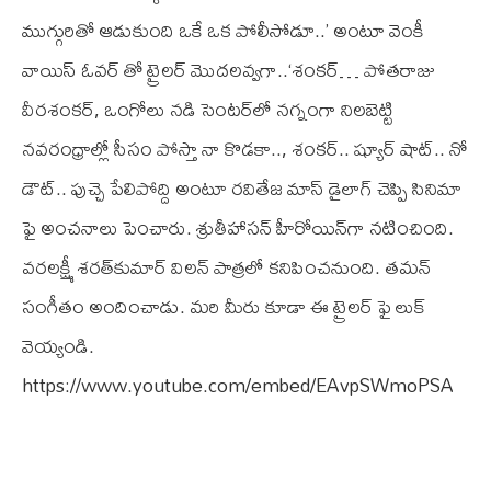
ముగ్గురితో ఆడుకుంది ఒకే ఒక పోలీసోడూ..’ అంటూ వెంకీ
వాయిస్ ఓవర్ తో ట్రైలర్ మొదలవ్వగా..‘శంకర్‌… పోతరాజు
వీరశంకర్‌, ఒంగోలు నడి సెంటర్‌లో నగ్నంగా నిలబెట్టి
నవరంధ్రాల్లో సీసం పోస్తా నా కొడకా.., శంకర్‌.. ష్యూర్‌ షాట్‌.. నో
డౌట్‌.. పుచ్చె పేలిపోద్ది అంటూ రవితేజ మాస్ డైలాగ్ చెప్పి సినిమా
ఫై అంచనాలు పెంచారు. శ్రుతీహాసన్ హీరోయిన్‌గా నటించింది.
వరలక్ష్మీ శరత్‌కుమార్ విలన్ పాత్రలో కనిపించనుంది. తమన్
సంగీతం అందించాడు. మరి మీరు కూడా ఈ ట్రైలర్ ఫై లుక్
వెయ్యండి.
https://www.youtube.com/embed/EAvpSWmoPSA