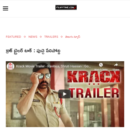
FEATURED
NEWS
TRAILERS
తెలుగు న్యూస్
క్రాక్ ట్రైలర్ టాక్ : పుచ్చె పేలిపోద్ది