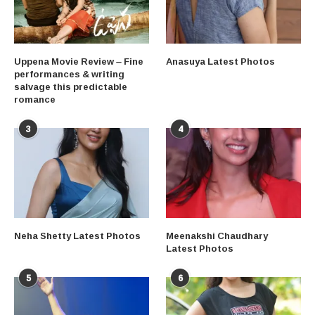
Uppena Movie Review – Fine
Anasuya Latest Photos
performances & writing
salvage this predictable
romance
3
4
Neha Shetty Latest Photos
Meenakshi Chaudhary
Latest Photos
5
6