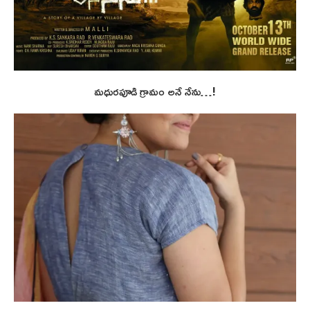
మధురపూడి గ్రామం అనే నేను…!