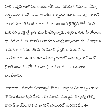
హిట్ , ప్లాప్ లతో సంబంధం లేకుండా వరుస సినిమాలు చేస్తూ
వెళ్తున్నాడు మాస్ రాజా రవితేజ. ప్రస్తుతం తనకు బలుపు , పవర్
లాంటి సూపర్ హిట్ చిత్రాలను అందించిన డైరెక్టర్ గోపీచంద్
మలినేని డైరెక్షన్లో క్రాక్ మూవీ చేస్తున్నాడు. శృతి హాసన్ హీరోయిన్
గా నటిస్తున్న ఈ మూవీ ని ఠాగూర్ మధు నిర్మిస్తున్నారు. సంక్రాంతి
కానుకగా జనవరి 09 న ఈ మూవీ ప్రేక్షకుల ముందుకు
రాబోతుంది. ఈ తరుణం లో న్యూ ఇయర్ కానుకగా ఫస్ట్ లుక్
ట్రైలర్ విడుదల చేసి సినిమా ఫై అమాంతం అంచనాలు
పెంచేశారు.
‘చూశారా.. జేబులో ఉండాల్సిన నోటు.. చెట్టుకు ఉండాల్సిన కాయ..
గోడకు ఉండాల్సిన మేకు.. ఈ మూడు ముగ్గురు తోపుల్ని తొక్కి
తాట తీశాయ్‌.. ఇక్కడ కామన్‌ పాయింట్‌ ఏంటంటే.. ఈ