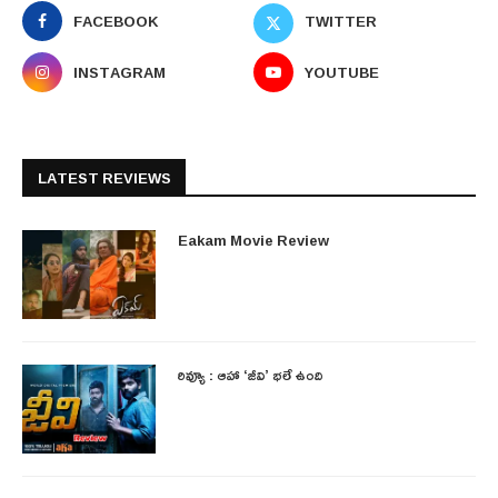
FACEBOOK
TWITTER
INSTAGRAM
YOUTUBE
LATEST REVIEWS
Eakam Movie Review
రివ్యూ : ఆహా ‘జీవి’ భలే ఉంది