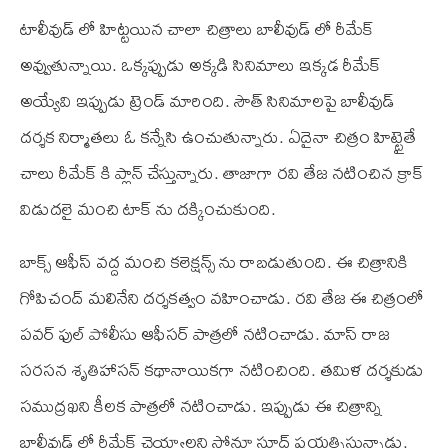
టాలీవుడ్ లో హిట్టయిన చాలా చిత్రాలు బాలీవుడ్ లో రీమేక్
అవ్వుతున్నాయి. ఒక్కప్పుడు అక్కడి సినిమాలు ఇక్కడ రీమేక్
అయ్యేవి ఇప్పుడు ట్రెండ్ మారింది. సౌత్ సినిమాలపై బాలీవుడ్
దర్శక నిర్మాతలు ఓ కన్నేసి ఉంచుతున్నారు. ఏదైనా చిత్రం హిట్టైతే
చాలు రీమేక్ కి ప్లాన్ చేస్తున్నారు. తాజాగా రవి తేజ నటించిన క్రాక్
విడుదలై మంచి టాక్ ను దక్కించుకుంది.
బాక్స్ ఆఫీస్ వద్ద మంచి కలెక్షన్స్ ను రాబడుతుంది. ఈ చిత్రానికి
గోపిచంద్ మలినేని దర్శకత్వం వహించాడు. రవి తేజ ఈ చిత్రంలో
పవర్ ఫుల్ పోలీసు ఆఫీసర్ పాత్రలో నటించాడు. మాస్ రాజ
సరసన శృతిహాసన్ కథానాయికగా నటించింది. తమిళ దర్శకుడు
సముద్రఖని కీలక పాత్రలో నటించాడు. ఇప్పుడు ఈ చిత్రాన్ని
బాలీవుడ్ లో రీమేక్ చెయ్యాలని సోనూ సూద్ ప్రయత్నిస్తున్నాడు.