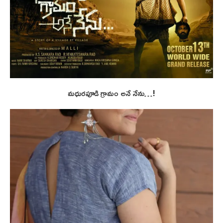
మధురపూడి గ్రామం అనే నేను…!