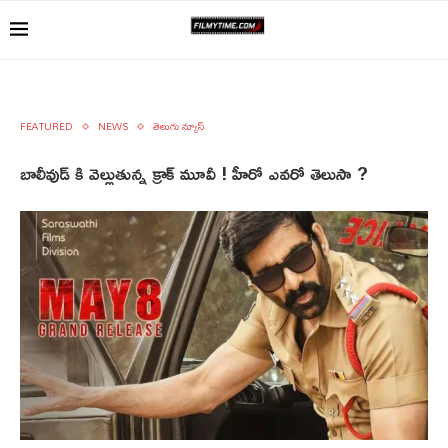
FEATURED
NEWS
తెలుగు న్యూస్
బాలీవుడ్ కి వెల్లుతున్న క్రాక్ మూవీ ! హీరో ఎవరో తెలుసా ?