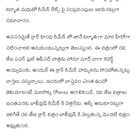
నిర్మాత మధుతో రీమేక్ రేట్స్ పై సంప్రదింపులు జరిపినట్లుగా
సమాచారం.
అవసరమైతే క్రాక్ హింది రీమేక్ లో తానే నిర్మాత గా మారి హీరోగా
నటించాలని అనుకుంటున్నట్లుగా తెలుస్తుంది. ఈ చిత్రంలో రవి
తేజ పవర్ ఫుల్ ఆఫీసర్ పాత్రకు సోనూ సూద్ బాగా కనెక్ట్
అయ్యడంట. అందుకే ఈ క్రాక్ రీమేక్ హక్కులను కొనబోతున్నట్లు
వార్తలు వస్తున్నాయి. ఇందులో వాస్తవం ఎంత ఉందో
తెలియాలంటే మరికొన్ని రోజులు అగాలిసిందే. రవి తేజ చిత్రాలు
ఇంతవరకు బాలీవుడ్ రీమేక్ కి వెళ్లలేదు. అన్నీ అనుకూనట్లుగా
జరిగితే రవి తేజ క్రాక్ చిత్రం బాలీవుడ్ కి వెల్లుతున్న మొదటి చిత్రం
అవ్వుతుంది.