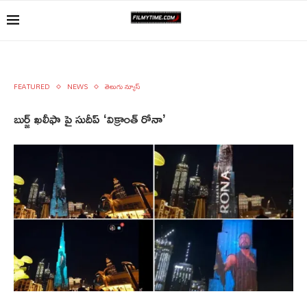
FEATURED
NEWS
తెలుగు న్యూస్
బుర్జ్ ఖలీఫా పై సుదీప్ ‘విక్రాంత్ రోనా’