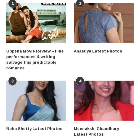
1
2
Uppena Movie Review – Fine
Anasuya Latest Photos
performances & writing
salvage this predictable
romance
3
4
Neha Shetty Latest Photos
Meenakshi Chaudhary
Latest Photos