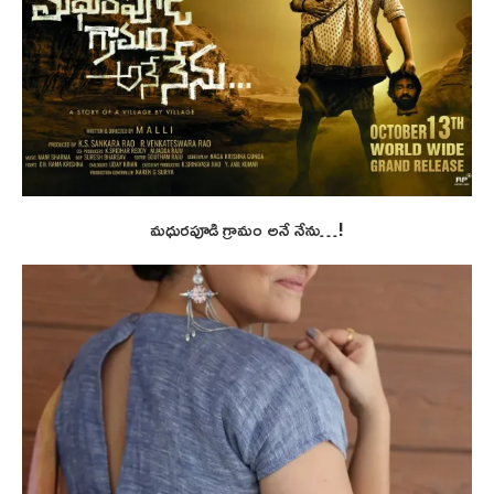
మధురపూడి గ్రామం అనే నేను…!