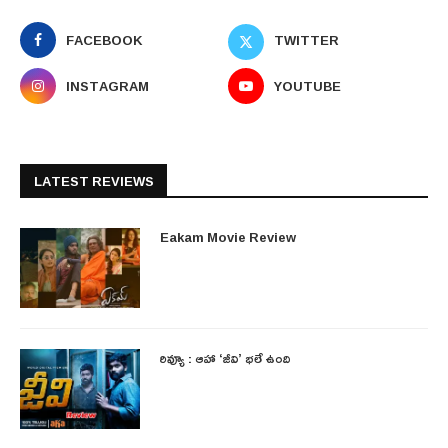
FACEBOOK
TWITTER
INSTAGRAM
YOUTUBE
LATEST REVIEWS
Eakam Movie Review
రివ్యూ : ఆహా ‘జీవి’ భలే ఉంది