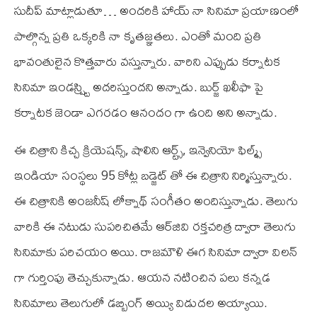
సుదీప్ మాట్లాడుతూ… అందరికి హాయ్ నా సినిమా ప్రయాణంలో
పాల్గొన్న ప్రతి ఒక్కరికి నా కృతజ్ఞతలు. ఎంతో మంది ప్రతి
భావంతులైన కొత్తవారు వస్తున్నారు. వారిని ఎప్పుడు కర్నాటక
సినిమా ఇండస్ష్ట్రి అదరిస్తుందని అన్నాడు. బుర్జ్ ఖలీఫా పై
కర్నాటక జెండా ఎగరడం ఆనందం గా ఉంది అని అన్నాడు.
ఈ చిత్రాని కిచ్చ క్రియెషన్స్, షాలిని ఆర్ట్స్, ఇన్వెనియో ఫిల్మ్స్
ఇండియా సంస్థలు 95 కోట్ల బడ్జెట్ తో ఈ చిత్రాని నిర్మిస్తున్నారు.
ఈ చిత్రానికి అంజనీష్ లోక్నాథ్ సంగీతం అందిస్తున్నాడు. తెలుగు
వారికి ఈ నటుడు సుపరిచితమే ఆర్‌జి‌వి రక్తచరిత్ర ద్వారా తెలుగు
సినిమాకు పరిచయం అయి. రాజమౌళి ఈగ సినిమా ద్వారా విలన్
గా గుర్తింపు తెచ్చుకున్నాడు. ఆయన నటించిన పలు కన్నడ
సినిమాలు తెలుగులో డబ్బింగ్ అయ్యి విడుదల అయ్యాయి.