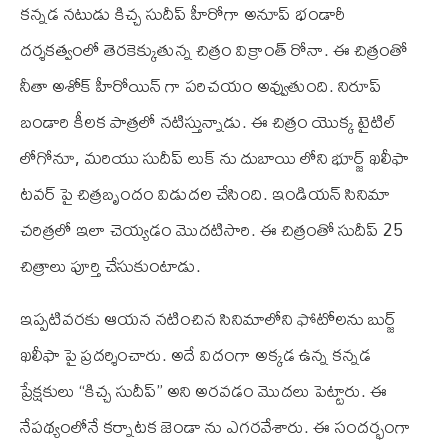
కన్నడ నటుడు కిచ్చ సుదీప్ హీరోగా అనూప్ భండారీ
దర్శకత్వంలో తెరకెక్కుతున్న చిత్రం విక్రాంత్ రోనా. ఈ చిత్రంతో
నీతా అశోక్ హీరోయిన్ గా పరిచయం అవ్వుతుంది. నిరూప్
బండారి కీలక పాత్రలో నటిస్తున్నాడు. ఈ చిత్రం యొక్క టైటిల్
లోగోనూ, మరియు సుదీప్ లుక్ ను దుబాయి లోని భూర్జ్ ఖలీఫా
టవర్ పై చిత్రబృందం విడుదల చేసింది. ఇండియన్ సినిమా
చరిత్రలో ఇలా చెయ్యడం మొదటిసారి. ఈ చిత్రంతో సుదీప్ 25
చిత్రాలు పూర్తి చేసుకుంటాడు.
ఇప్పటివరకు ఆయన నటించిన సినిమాలోని ఫోటోలను బుర్జ్
ఖలీఫా పై ప్రదర్శించారు. అదే విదంగా అక్కడ ఉన్న కన్నడ
ప్రేక్షకులు “కిచ్చ సుదీప్” అని అరవడం మొదలు పెట్టారు. ఈ
నేపథ్యంలోనే కర్నాటక జెండా ను ఎగరవేశారు. ఈ సందర్భంగా