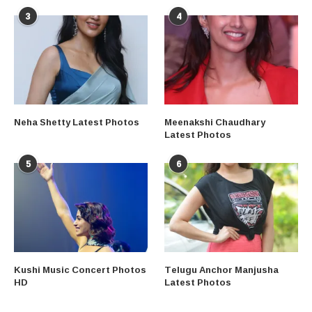
3
4
Neha Shetty Latest Photos
Meenakshi Chaudhary
Latest Photos
5
6
Kushi Music Concert Photos
Telugu Anchor Manjusha
HD
Latest Photos