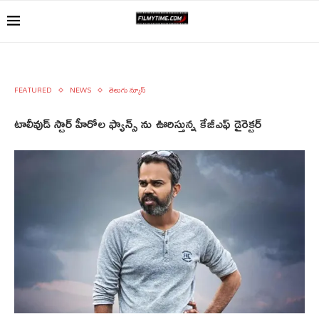
FEATURED
NEWS
తెలుగు న్యూస్
టాలీవుడ్‌ స్టార్‌ హీరోల ఫ్యాన్స్‌ ను ఊరిస్తున్న కేజీఎఫ్‌ డైరెక్టర్‌