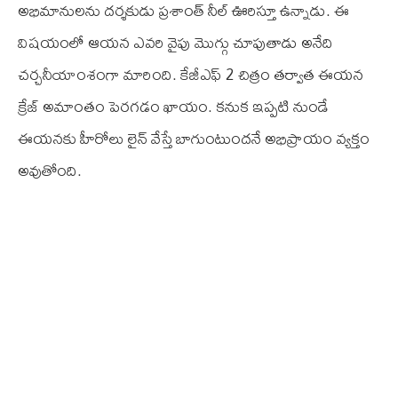
అభిమానులను దర్శకుడు ప్రశాంత్‌ నీల్‌ ఊరిస్తూ ఉన్నాడు. ఈ
విషయంలో ఆయన ఎవరి వైపు మొగ్గు చూపుతాడు అనేది
చర్చనీయాంశంగా మారింది. కేజీఎఫ్‌ 2 చిత్రం తర్వాత ఈయన
క్రేజ్‌ అమాంతం పెరగడం ఖాయం. కనుక ఇప్పటి నుండే
ఈయనకు హీరోలు లైన్‌ వేస్తే బాగుంటుందనే అభిప్రాయం వ్యక్తం
అవుతోంది.