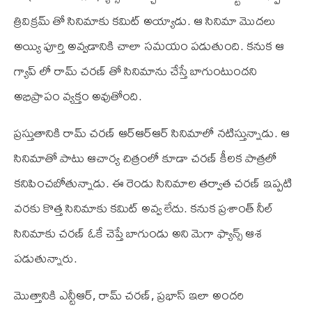
త్రివిక్రమ్‌ తో సినిమాకు కమిట్‌ అయ్యాడు. ఆ సినిమా మొదలు
అయ్యి పూర్తి అవ్వడానికి చాలా సమయం పడుతుంది. కనుక ఆ
గ్యాప్‌ లో రామ్‌ చరణ్‌ తో సినిమాను చేస్తే బాగుంటుందని
అభిప్రాపం వ్యక్తం అవుతోంది.
ప్రస్తుతానికి రామ్‌ చరణ్‌ ఆర్‌ఆర్‌ఆర్‌ సినిమాలో నటిస్తున్నాడు. ఆ
సినిమాతో పాటు ఆచార్య చిత్రంలో కూడా చరణ్‌ కీలక పాత్రలో
కనిపించబోతున్నాడు. ఈ రెండు సినిమాల తర్వాత చరణ్‌ ఇప్పటి
వరకు కొత్త సినిమాకు కమిట్‌ అవ్వ లేదు. కనుక ప్రశాంత్‌ నీల్‌
సినిమాకు చరణ్‌ ఓకే చెప్తే బాగుండు అని మెగా ఫ్యాన్స్‌ ఆశ
పడుతున్నారు.
మొత్తానికి ఎన్టీఆర్‌, రామ్‌ చరణ్‌, ప్రభాస్‌ ఇలా అందరి