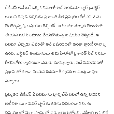
కేజీఎఫ్‌ అనే ఒకే ఒక్క సినిమాతో ఆల్‌ ఇండియా స్టార్‌ డైరెక్టర్‌
అయిన కన్నడ దర్శకుడు ప్రశాంత్‌ నీల్‌ ప్రస్తుతం కేజీఎఫ్‌ 2 ను
తెరకెక్కిస్తున్న విషయం తెల్సిందే. ఆ సినిమా తర్వాత తెలుగులో
ఈయన ఒక సినిమాను చేయబోతున్న విషయం తెల్సిందే. ఆ
సినిమా ఎప్పుడు ఎవరితో అనే విషయంలో ఇంకా క్లారిటీ రావాల్సి
ఉంది. ఎన్టీఆర్‌ అభిమానులు తమ హీరోతో ప్రశాంత్‌ నీల్‌ సినిమా
తీయబోతున్నాడంటూ ఎదురు చూస్తున్నారు. ఇదే సమయంలో
ప్రభాస్‌ తో కూడా ఈయన సినిమా తీస్తాడని ఆ మద్య వార్తలు
వచ్చాయి.
ప్రస్తుతం కేజీఎఫ్‌ 2 సినిమాను పూర్తి చేసే పనిలో ఉన్న ఆయన
ఇటీవల మెగా పవర్‌ స్టార్‌ కు కథను వినిపించాడట. ఈ
విషయంలో మెగా ఫ్యాన్స్‌ లో చర్చ జరుగుతోంది. ఎన్టీఆర్‌ ఇప్పటికే