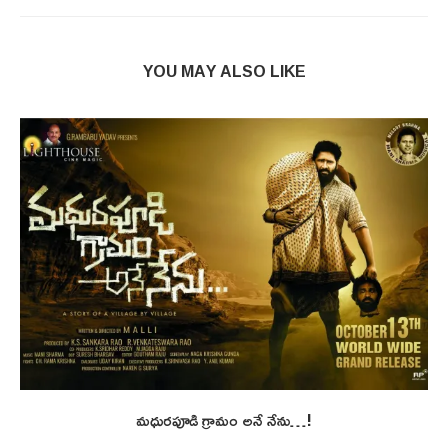
YOU MAY ALSO LIKE
మధురపూడి గ్రామం అనే నేను…!