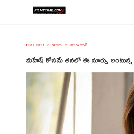
FEATURED
NEWS
తెలుగు న్యూస్
మహేష్ కోసమే తనలో ఈ మార్పు అంటున్న కీర