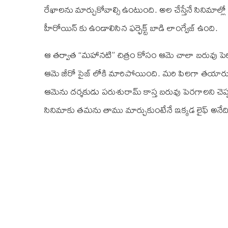
రేఖాలను మార్చుకోవాల్సి ఉంటుంది. అల చేస్తేనే సినిమాల్లో 
హీరోయిన్ కు ఉండాలిసిన ఫర్ఫెక్ట్ బాడి లాంగ్వేజ్ ఉంది.
ఆ తర్వాత “మహానటి” చిత్రం కోసం ఆమె చాలా బరువు పెరి
ఆమె జీరో సైజ్ లోకి మారిపోయింది. మరి పిలగా తయారు 
ఆమెను దర్శకుడు పరుశురామ్ కాస్త బరువు పెరగాలని చెప్
సినిమాకు తమను తాము మార్చుకుంటేనే ఇక్కడ లైఫ్ అనేది ఉంట