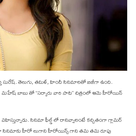
ర్తి సురేష్. తెలుగు, తమిళ్, హిందీ సినిమాలతో బిజీగా ఉంది.
లుగులో మహేష్ బాబు తో “సర్కారు వారి పాట” చిత్రంలో ఆమె హీరోయిన్
ిస్తున్నాడు. సినిమా ఫీల్డ్ లో రానివ్వాలంటే కచ్చితంగా గ్లామర్
మా సినిమాకు హీరో లుగాని హీరోయిన్స్ గాని తమ తమ రూపు