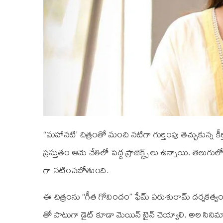
“మహానటి’ చిత్రంతో మంచి నటిగా గుర్తింపు తెచ్చుకున్న కీ
ప్రస్తుతం ఆమె చేతిలో పెద్ద ప్రాజెక్ట్స్ లు ఉన్నాయి. తె
గా నటించబోతుంది.
ఈ చిత్రంను “గీత గోవిందం” ఫేమ్ పరుశురామ్ దర్శకత్వం వహ
తో పాటుగా డైట్ కూడా మెయిన్ టైన్ చెయ్యాలి. అల సిని