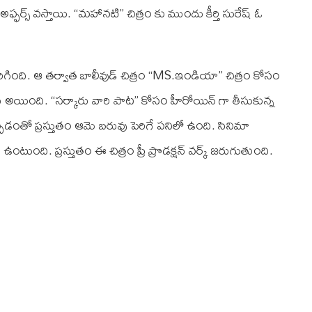
అఫ్ఫర్స్ వస్తాయి. “మహానటి” చిత్రం కు ముందు కీర్తి సురేష్ ఓ
గింది. ఆ తర్వాత బాలీవుడ్ చిత్రం “MS.ఇండియా” చిత్రం కోసం
అయింది. “సర్కారు వారి పాట” కోసం హీరోయిన్ గా తీసుకున్న
పడంతో ప్రస్తుతం ఆమె బరువు పెరిగే పనిలో ఉంది. సినిమా
ుంది. ప్రస్తుతం ఈ చిత్రం ప్రీ ప్రొడక్షన్ వర్క్ జరుగుతుంది.