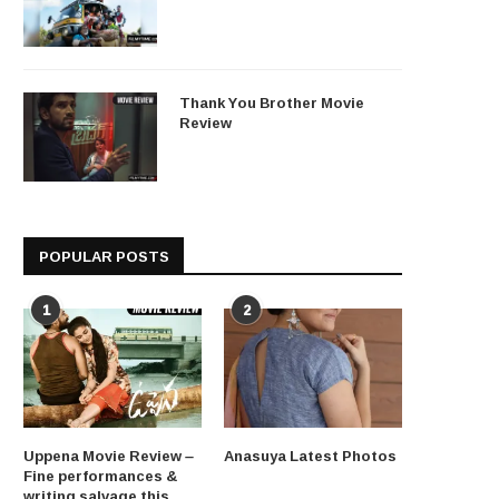
Thank You Brother Movie
Review
POPULAR POSTS
1
2
Uppena Movie Review –
Anasuya Latest Photos
Fine performances &
writing salvage this