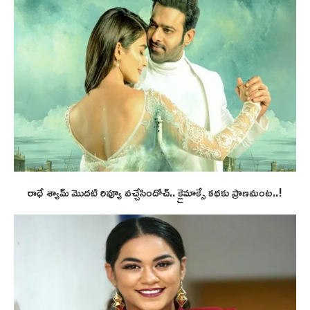
రాధే శ్యామ్ మొదటి రివ్యూ వచ్చేసిందోచ్.. క్లైమాక్సే కథకు ప్రాణమంట..!