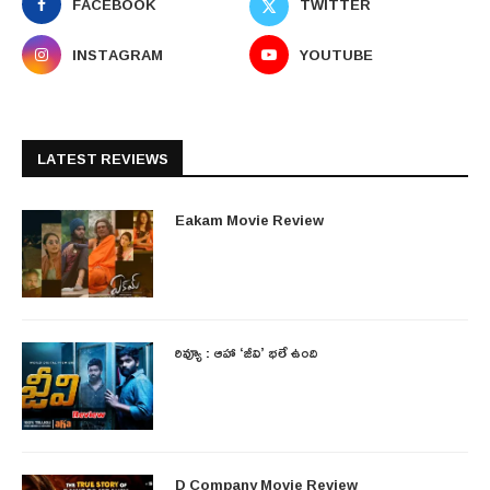
FACEBOOK
TWITTER
INSTAGRAM
YOUTUBE
LATEST REVIEWS
Eakam Movie Review
రివ్యూ : ఆహా ‘జీవి’ భలే ఉంది
D Company Movie Review