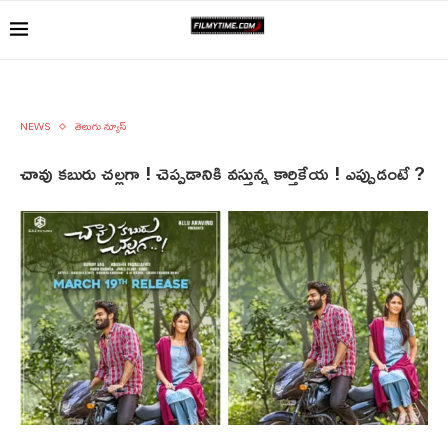
NEWS
తెలుగు న్యూస్
చావు కబురు చల్లగా ! చెప్పడానికి వస్తున్న కార్తికేయ ! ఎప్పుడంటే ?