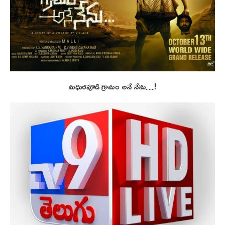
మధురపూడి గ్రామం అనే నేను…!