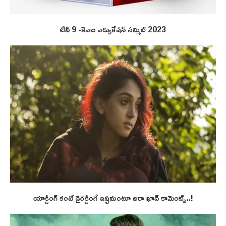
టీవీ 9 -కెఎబి ఎడ్యుకేషన్ సమ్మిట్ 2023
యాక్టింగ్ కంటే డైరెక్టింగే ఇష్టమంటూ ఐరా ఖాన్ కామెంట్స్..!