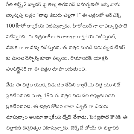
గీత ఆర్ట్స్ 2 బ్యానర్ పై అల్లు అరవింద్ సమర్పణలో బన్నీ వాసు
నిర్మిస్తున్న చిత్రం “చావు కబురు చల్లగా !” ఈ చిత్రంలో ఆర్‌ఎక్స్
100 హీరో కార్తికేయ నటిస్తున్నాడు. హీరోయిన్ గా లావణ్య త్రిపాటి
నటిస్తుంది. ఈ చిత్రంలో బాల రాజుగా కార్తికేయ నటిస్తుంటే,
మల్లిక గా లావణ్య నటిస్తుంది. ఈ చిత్రం నుండి విడుదలైన టిజర్
కు మంచి రెస్పాన్స్ కూడా వచ్చింది. రొమాంటిక్ యాక్షన్
ఎంటర్టైనర్ గా ఈ చిత్రం రూపొందుతుంది.
నేడు ఈ చిత్రం యొక్క విడుదల తేదీని కార్తికేయ చిత్ర యూనిట్
ప్రకటించింది మార్చి 19న ఈ చిత్రం విడుదల అవ్వుతుందని
ప్రకటించింది. ఈ చిత్రం కోసం చాలా ఎక్సైట్ గా ఎదురు
చూస్తున్నాం అంటూ కార్తికేయ ట్వీట్ చేశాడు. పెగల్లపాటి కౌశిక్ ఈ
చిత్రానికి దర్శకత్వం వహిస్తున్నాడు. జెక్స్ బే జోయ్ ఈ చిత్రానికి