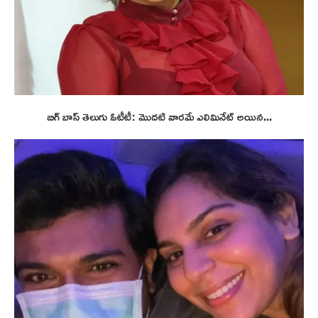
బిగ్ బాస్ తెలుగు ఓటీటీ: మొదటి వారమే ఎలిమినేట్ అయిన...