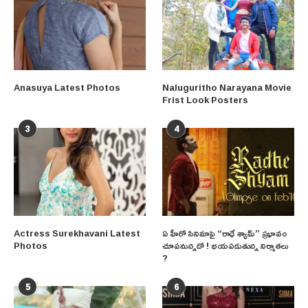
Anasuya Latest Photos
Naluguritho Narayana Movie
Frist Look Posters
3
4
Actress Surekhavani Latest
ఏ హీరో సినిమాపై “రాధే శ్యామ్” ప్రభావం
Photos
చూపనున్నదో ! భయపడుతున్న నిర్మాతలు
?
5
6