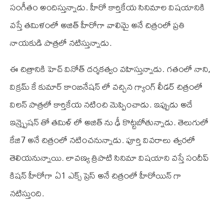
సంగీతం అందిస్తున్నాడు. హీరో కార్తికేయ సినిమాల విషయానికి
వస్తే తమిళంలో అజిత్ హీరోగా వాలిమై అనే చిత్రంలో ప్రతి
నాయకుడి పాత్రలో నటిస్తున్నాడు.
ఈ చిత్రానికి హెచ్ వినోత్ దర్శకత్వం వహిస్తున్నాడు. గతంలో నాని,
విక్రమ్ కే కుమార్ కాంబినేషన్ లో వచ్చిన గ్యాంగ్ లీడర్ చిత్రంలో
విలన్ పాత్రలో కార్తికేయ నటించి మెప్పించాడు. ఇప్పుడు అదే
ఇన్స్ప్రెషన్ తో తమిళ్ లో అజిత్ ను ఢీ కొట్టబోతున్నాడు. తెలుగులో
కే‌జి7 అనే చిత్రంలో నటించనున్నాడు. పూర్తి వివరాలు త్వరలో
తెలియనున్నాయి. లావణ్య త్రిపాటి సినిమా విషయాని వస్తే సందీప్
కిషన్ హీరోగా ఏ1 ఎక్స్ ప్రెస్ అనే చిత్రంలో హీరోయిన్ గా
నటిస్తుంది.