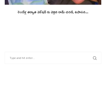
రెండేళ్ల తర్వాత వెకేషన్ కు వెళ్లిన రామ్ చరణ్, ఉపాసన...