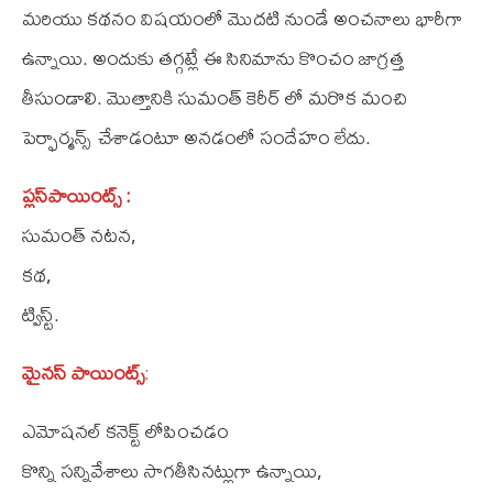
మరియు కథనం విషయంలో మొదటి నుండే అంచనాలు భారీగా
ఉన్నాయి. అందుకు తగ్గట్లే ఈ సినిమాను కొంచం జాగ్రత్త
తీసుండాలి. మొత్తానికి సుమంత్‌ కెరీర్‌ లో మరొక మంచి
పెర్ఫార్మన్స్ చేశాడంటూ అనడంలో సందేహం లేదు.
ప్లస్‌పాయింట్స్‌ :
సుమంత్‌ నటన,
కథ,
ట్విస్ట్‌.
మైనస్‌ పాయింట్స్‌
:
ఎమోషనల్ కనెక్ట్ లోపించడం
కొన్ని సన్నివేశాలు సాగతీసినట్లుగా ఉన్నాయి,