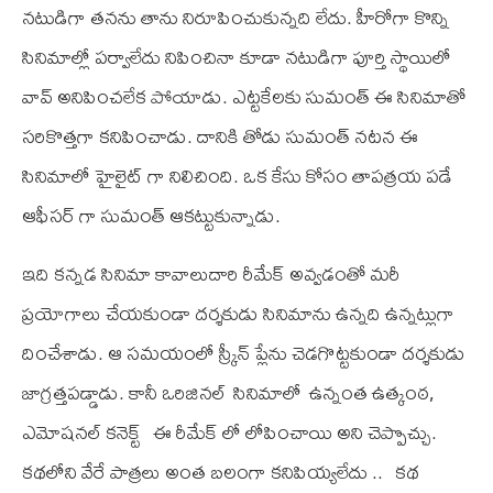
నటుడిగా తనను తాను నిరూపించుకున్నది లేదు. హీరోగా కొన్ని
సినిమాల్లో పర్వాలేదు నిపించినా కూడా నటుడిగా పూర్తి స్థాయిలో
వావ్‌ అనిపించలేక పోయాడు. ఎట్టకేలకు సుమంత్‌ ఈ సినిమాతో
సరికొత్తగా కనిపించాడు. దానికి తోడు సుమంత్‌ నటన ఈ
సినిమాలో హైలైట్‌ గా నిలిచింది. ఒక కేసు కోసం తాపత్రయ పడే
ఆఫీసర్‌ గా సుమంత్‌ ఆకట్టుకున్నాడు.
ఇది కన్నడ సినిమా కావాలుదారి రీమేక్‌ అవ్వడంతో మరీ
ప్రయోగాలు చేయకుండా దర్శకుడు సినిమాను ఉన్నది ఉన్నట్లుగా
దించేశాడు. ఆ సమయంలో స్క్రీన్‌ ప్లేను చెడగొట్టకుండా దర్శకుడు
జాగ్రత్తపడ్డాడు. కానీ ఒరిజినల్ సినిమాలో ఉన్నంత ఉత్కంఠ,
ఎమోషనల్ కనెక్ట్ ఈ రీమేక్ లో లోపించాయి అని చెప్పొచ్చు.
కథలోని వేరే పాత్రలు అంత బలంగా కనిపియ్యలేదు .. కథ