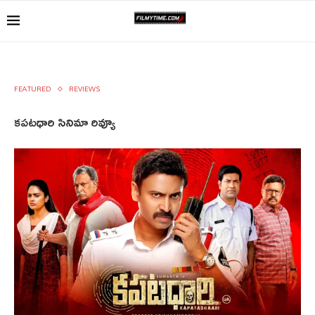
FEATURED
REVIEWS
కపటధారి సినిమా రివ్యూ