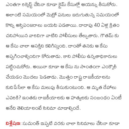
ఎంతగా రిక్వెస్ట్‌ చేసినా కూడా క్రైమ్‌ కేసుల్లో ఆయన్ను తీసుకోరు.
అలాంటి సమయంలో మెట్రో పనులు జరుగుతున్న సమయంలో
కొన్ని అస్తిపంజరాలు బయట పడతాయి. దాదాపు 40 ఏళ్ల క్రితం
చనిపోయిన వారివిగా వాటిని పోలీసులు తేల్చుతారు. గౌతమ్‌ కు
ఆ కేసు చాలా ఆసక్తిని కలిగిస్తుంది. దాంతో తనకు ఆ కేసు
అప్పగించాల్సిందిగా కోరుతాడు. కాని పోలీసు ఉన్నతాధికారులు
పట్టించుకోరు. అయినా కూడా ఆ కేసు ను సొంతంగా ఎంక్వౌరీ
చేయడం మొదలు పెడతాడు. మొత్తం రాష్ట్ర రాజకీయాలను
కుదిపేసేలా ఆ కేసు మలుపు తీసుకుంటుంది. ఆ మృత దేహాలు
ఎవరికి? ఇంతకు రాజకీయాలకు ఆ హత్యలకు సంబంధం ఏంటీ
అనేది తెలియాలంటే సినిమా చూడాల్సిందే.
విశ్లేషణ
:
సుమంత్‌ ఇప్పటి వరకు చాలా సినిమాలు చేసినా కూడా