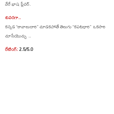
వేరే భాష ఫ్లేవర్‌.
చివరగా..
కన్నడ “కావాలుదారి” చూడకపోతే తెలుగు “కపటధారి” ఒకసారి
చూసేయొచ్చు ..
రేటింగ్:
2.5/5.0