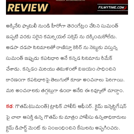
అక్కినేని ఫ్యామిలీ నుండి హీరోగా తెరంగేట్రం చేసిన సుమంత్‌
ఇప్పటి వరకు సరైన కమర్షియల్‌ సక్సెస్‌ ను దక్కించుకోలేదు.
అడపా దడపా సినిమాలతో రాణిస్తూ కెరీర్‌ ను నెట్టుకు వస్తున్న
సుమంత్‌ ఇప్పుడు కపటధారి అనే కన్నడ సినిమాను రీమేక్‌
చేశాడు. కన్నడం మరియు తమిళంలో విజయం సాధించిన
కారణంగా కపటధారిపై తెలుగులో కూడా అంచనాలు పెరిగాయి.
మరి అంచనాలకు తగ్గట్లుగా ఉందా అనేది ఈ రివ్యూలో చూద్దాం.
కథ
:
గౌతమ్‌(సుమంత్‌) ట్రాఫిక్‌ పోలీస్‌ ఆఫీసర్‌. క్రైమ్‌ ఇన్వెస్టిగేషన్‌
పై చాలా ఆసక్తి ఉన్న గౌతమ్‌ కు మాత్రం పోలీసు ఉన్నతాధికారులు
క్రైమ్‌ డిపార్ట్‌ మెంట్‌ కు సంబంధించిన కేసులను అప్పగించరు.