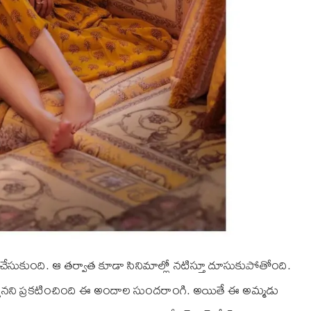
ళ్లి చేసుకుంది. ఆ తర్వాత కూడా సినిమాల్లో నటిస్తూ దూసుకుపోతోంది.
నేస్తానని ప్రకటించింది ఈ అందాల సుందరాంగి. అయితే ఈ అమ్మడు