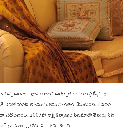
్చుకున్న అందాల భామ కాజల్ అగర్వాల్ గురంచి ప్రత్యేకంగా
ులో ఎంతోమంది అభిమానులను సొంతం చేసుకుంది. కేవలం
ా నటించింది. 2007లో లక్ష్మీ కల్యాణం సినిమాతో తెలుగు సినీ
ోయిన్ గా మారి… కోట్లు సంపాదించింది.