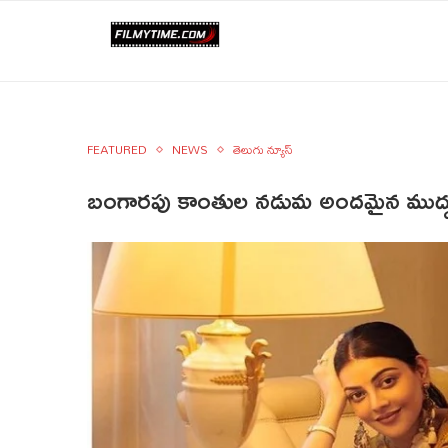
FEATURED
NEWS
తెలుగు న్యూస్
బంగారపు కాంతుల నడుమ అందమైన ముద్దు