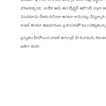
ఫోజులిచ్చింది. వాటిని ఆమె తన ట్విట్టర్ ఆకౌంట్ ద్
చందమామ నేలకు దిగిందా అంటూ కామెంట్లు చేస్తున్న
కాజల్ అంటూ అభిమానులు ప్రశంసలతో ముంచెత్తుతున్నా
ప్రస్తుతం హీరోయిన కాజల్ అగర్వాల్ హే సినామిక, కరుణగ
బిజీగా ఉంది.