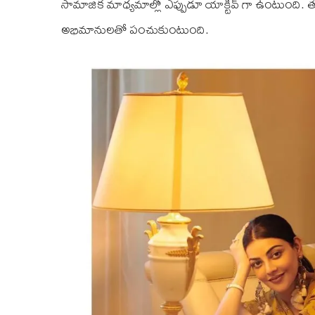
సామాజిక మాధ్యమాల్లో ఎప్పుడూ యాక్టివ్ గా ఉంటుంది. త
అభిమానులతో పంచుకుంటుంది.