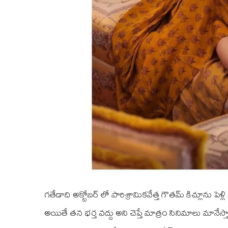
గతేడాది అక్టోబర్ లో పారిశ్రామికవేత్త గౌతమ్ కిచ్లూను పె
అయితే తన భర్త వద్దు అని చెప్తే మాత్రం సినిమాలు మా