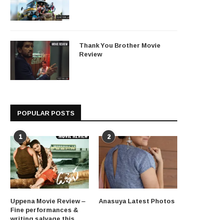
Thank You Brother Movie
Review
POPULAR POSTS
1
2
Uppena Movie Review –
Anasuya Latest Photos
Fine performances &
writing salvage this