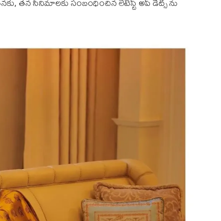
నకు, తన సినిమాలకు సంబంధించిన లేటెస్ట్ అప్ డేట్స్ ను