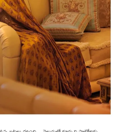
్న బట్టలు ధరించి… వెలుగుల్లో కూర్చుని ఫొటోలకు