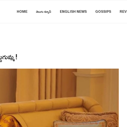
HOME
తెలుగు న్యూస్
ENGLISH NEWS
GOSSIPS
REV
గుమ్మ!