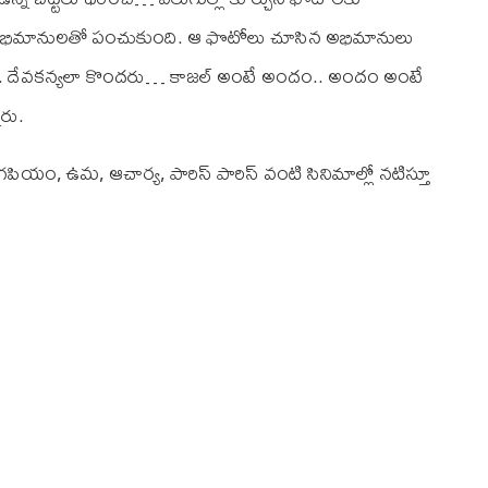
వారా అభిమానులతో పంచుకుంది. ఆ ఫొటోలు చూసిన అభిమానులు
ారు. దేవకన్యలా కొందరు… కాజల్ అంటే అందం.. అందం అంటే
రు.
పియం, ఉమ, ఆచార్య, పారిస్ పారిస్ వంటి సినిమాల్లో నటిస్తూ