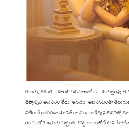
తెలుగు, తిమిళం, హిందీ సినిమాలతో మంచి గుర్తింపు తెచ
చెప్పాల్సిన అవసరం లేదు. అందం, అబినయంతో తెలుగ
నటిగానే కాకుండా మోడల్ గా పలు వాణిజ్య ప్రకటనల్లో కూడ
రంగంలోకి అడుగు పెట్టింది. కొద్ది కాలంలోనే టాప్ హీర