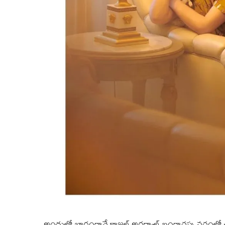
అందులో భాగంగానే కాజల్ అగర్వాల్ బంగారపు వర్ణంలో ఉన