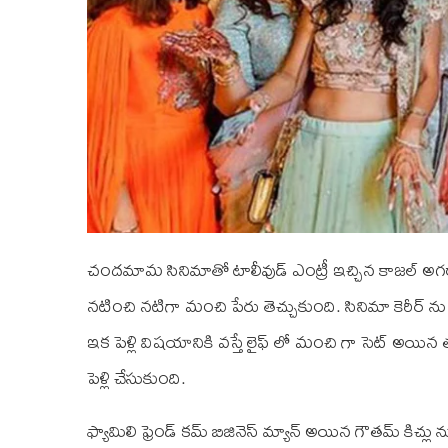
చందమామ సినిమాతో టాలీవుడ్ ఎంట్రీ ఇచ్చిన కాజల్ అగ
నటించి నటిగా మంచి పేరు తెచ్చుకుంది. సినిమా కెరీర్
ఇక పెళ్లి విషయానికి వస్తే లైఫ్ లో మంచి గా సెట్ అయిన
పెళ్లి చేసుకుంది.
ఫ్యామిలి ఫ్రెండ్ కమ్ బిజినెస్ మ్యాన్ అయిన గౌతమ్ కిచ్ల