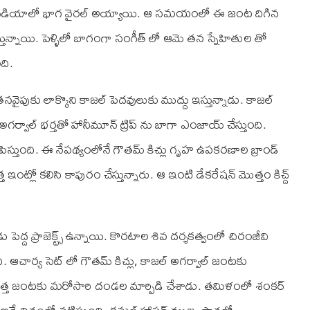
్ మీడియాలో భాగ వైరల్ అయ్యాయి. ఆ సమయంలో ఈ జంట దిగిన
్తున్నాయి. పెళ్ళిలో బాగంగా సంగీత్ లో ఆమె తన స్నేహితుల తో
ది.
వైపుకు లాక్కొని కాజల్ పెదవులుకు ముద్దు ఇస్తున్నాడు. కాజల్
ర్వాల్ భర్తతో హానీమూన్ ట్రిప్ ను బాగా ఎంజాయ్ చేస్తుంది.
ిస్తుంది. ఈ నేపథ్యంలోనే గౌతమ్ కిచ్లు గృహ ఉపకరణాల బ్రాండ్
ొత్త ఇంట్లో కలిసి కాపురం చేస్తున్నారు. ఆ ఇంటి డేకరేషన్ మొత్తం కిచ్ద్
 పెద్ద ప్రాజెక్ట్స్ ఉన్నాయి. కొరటాల శివ దర్శకత్వంలో చిరంజీవి
ది. ఆచార్య సెట్ లో గౌతమ్ కిచ్లు, కాజల్ అగర్వాల్ జంటకు
ఈ కొత్త జంటకు మరోసారి దండల మార్పిడి చేశాడు. తమిళంలో శంకర్