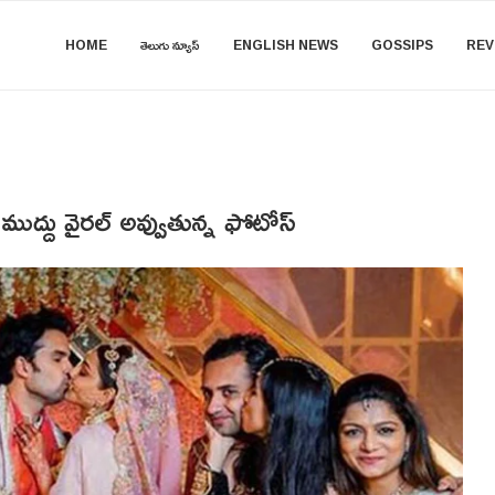
HOME
తెలుగు న్యూస్
ENGLISH NEWS
GOSSIPS
REV
ముద్దు వైరల్ అవ్వుతున్న ఫోటోస్