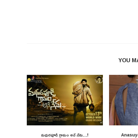
YOU M
మధురపూడి గ్రామం అనే నేను…!
Anasuy