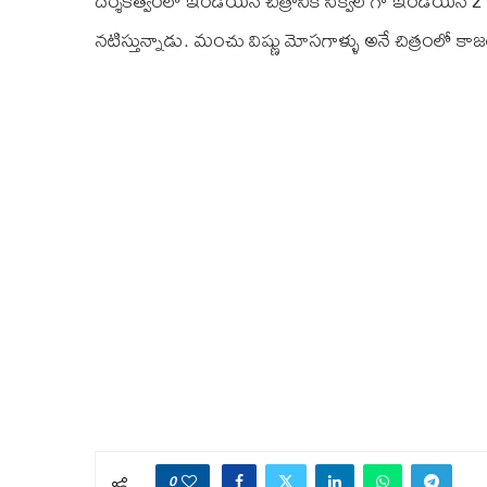
దర్శకత్వంలో ఇండియన్ చిత్రానికి సీక్వెల్ గా ఇండియన్ 2
నటిస్తున్నాడు. మంచు విష్ణు మోసగాళ్ళు అనే చిత్రంలో కాజల
0