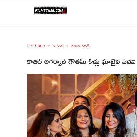
FEATURED
NEWS
తెలుగు న్యూస్
కాజల్ అగర్వాల్ గౌతమ్ కిచ్లు ఘాటైన పెదవి 