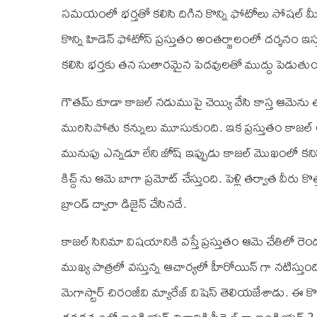
సమయంలో భర్తతో కలిసి దిగిన కొన్ని ఫోటోలు సోషల
కొన్ని హిడెన్ ఫోటోస్ ప్రస్తుతం అంతర్జాలంలో దర్శనం ఇస
కలిసి భర్తకు తన సుతారమైన పెదవులతో ముద్దు పెడుతుం
గౌతమ్ కూడా కాజల్ నడుముపై చెయ్యి వేసి కాస్త ఆమెను తన
మురిసిపోతు కన్నులు మూసుకుంది. ఇక ప్రస్తుతం కాజల్ అగ
మునుపు ఎన్నడూ లేని జోష్ ఇప్పుడు కాజల్ మొఖంలో కనిప
కిచ్ద్ ను ఆమె బాగా ప్రమోట్ చేస్తుంది. పెళ్లి తర్వాత వీరు క
బ్రాండ్ ద్వారా డిజైన్ చేసినదే.
కాజల్ సినిమా విషయానికి వస్తే ప్రస్తుతం ఆమె చేతిలో రెండు
ముఖ్య పాత్రలో వస్తున్న ఆచార్యలో హీరోయిన్ గా నటిస్తుం
మెగాస్టార్ చిరంజీవి మ్యారేజ్ విషెస్ తెలియజేశాడు. 