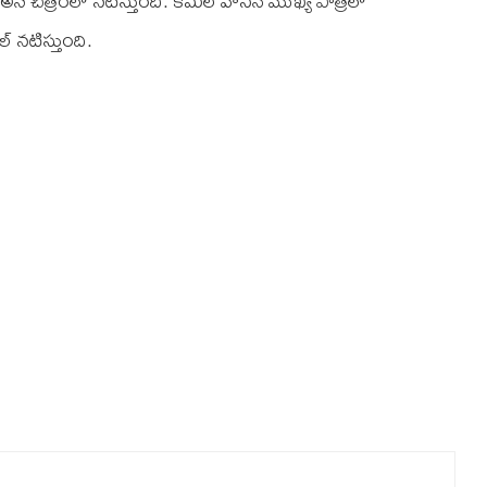
 అనే చిత్రంలో నటిస్తుంది. కమల్ హాసన్ ముఖ్య పాత్రలో
్ నటిస్తుంది.