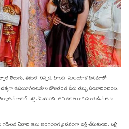
ర్వాల్ తెలుగు, తమిళ, కన్నడ, హింది, మలయాళ సినిమాలో
 ను చక్కగా ఉపయోగించుకొని బోలెడంత పేరు డబ్బు సంపాదించింది.
 తర్వాతనే కాజల్ పెళ్లి చేసుకుంది. తన కలల రాకుమారుడినే ఆమె
ు ను గడిచిన ఏడాది ఆమె అంగరంగ వైభవంగా పెళ్లి చేసుకుంది. పెళ్లి