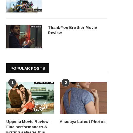
Thank You Brother Movie
Review
POPULAR POSTS
1
2
Uppena Movie Review –
Anasuya Latest Photos
Fine performances &
writing salvage this