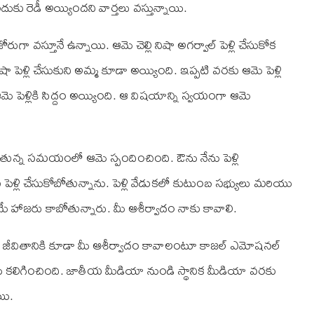
దుకు రెడీ అయ్యిందని వార్తలు వస్తున్నాయి.
గా వస్తూనే ఉన్నాయి. ఆమె చెల్లి నిషా అగర్వాల్‌ పెళ్లి చేసుకోక
ిషా పెళ్లి చేసుకుని అమ్మ కూడా అయ్యింది. ఇప్పటి వరకు ఆమె పెళ్లి
ు ఆమె పెళ్లికి సిద్దం అయ్యింది. ఆ విషయాన్ని స్వయంగా ఆమె
ుతున్న సమయంలో ఆమె స్పందించింది. ఔను నేను పెళ్లి
 పెళ్లి చేసుకోబోతున్నాను. పెళ్లి వేడుకలో కుటుంబ సభ్యులు మరియు
మే హాజరు కాబోతున్నారు. మీ ఆశీర్వాదం నాకు కావాలి.
క జీవితానికి కూడా మీ ఆశీర్వాదం కావాలంటూ కాజల్‌ ఎమోషనల్‌
ర్యంను కలిగించింది. జాతీయ మీడియా నుండి స్థానిక మీడియా వరకు
యి.