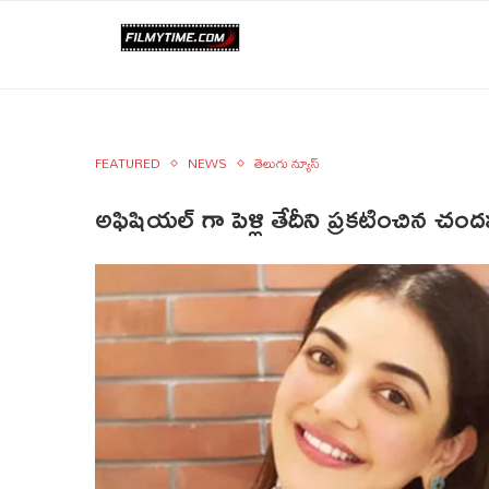
FEATURED
NEWS
తెలుగు న్యూస్
అఫిషియల్‌ గా పెళ్లి తేదీని ప్రకటించిన చ