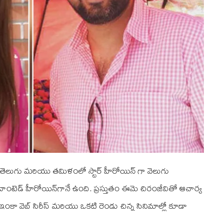
తెలుగు మరియు తమిళంలో స్టార్‌ హీరోయిన్‌ గా వెలుగు
ాంటెడ్‌ హీరోయిన్‌గానే ఉంది. ప్రస్తుతం ఈమె చిరంజీవితో ఆచార్య
ంకా వెబ్‌ సిరీస్‌ మరియు ఒకటి రెండు చిన్న సినిమాల్లో కూడా