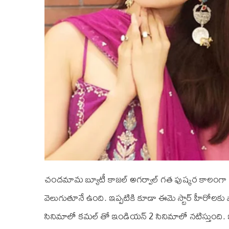
చందమామ బ్యూటీ కాజల్‌ అగర్వాల్‌ గత పుష్కర కాలంగా 
వెలుగుతూనే ఉంది. ఇప్పటికి కూడా ఈమె స్టార్ హీరోలకు వ
సినిమాలో కమల్‌ తో ఇండియన్‌ 2 సినిమాలో నటిస్తుంది. ఇ