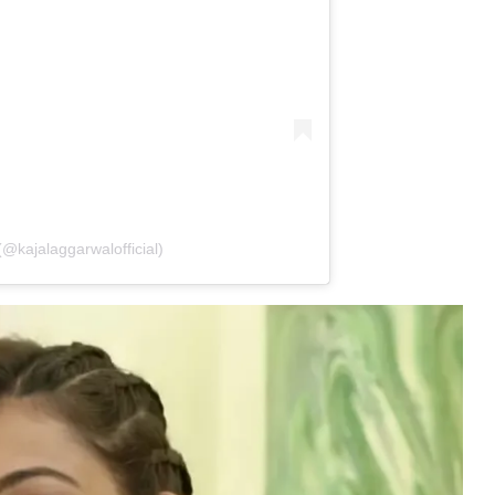
(@kajalaggarwalofficial)