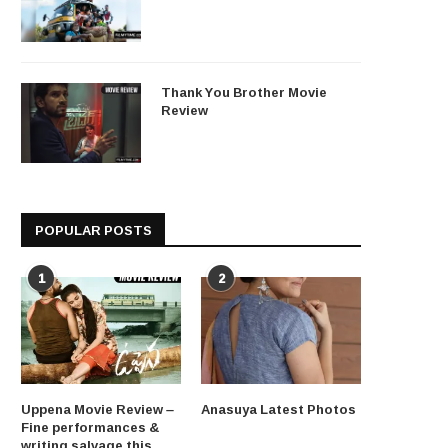
Thank You Brother Movie
Review
POPULAR POSTS
1
2
Uppena Movie Review –
Anasuya Latest Photos
Fine performances &
writing salvage this