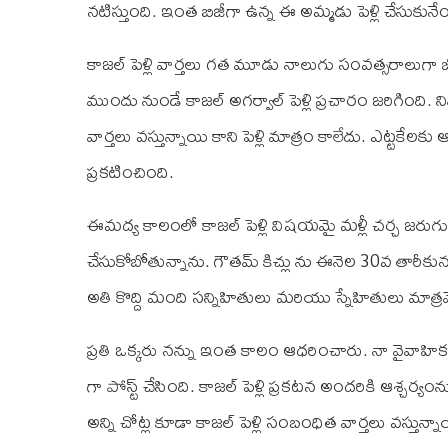
నటిస్తుంది. ఇంత బిజీగా ఉన్న ఈ అమ్మడు పెళ్లి చేసుకునేం
కాజల్‌ పెళ్లి వార్తలు గత మూడు నాలుగు సంవత్సరాలుగా జోరు
ముందు నుండే కాజల్‌ అగర్వాల్‌ పెళ్లి ప్రచారం జరిగింది. న
వార్తలు వస్తున్నాయి కాని పెళ్లి మాత్రం కాలేదు. ఎట్టకేలక
ప్రకటించింది.
ఈమద్య కాలంలో కాజల్‌ పెళ్లి విషయమై మళ్లీ చర్చ జరుగ
చేసుకోబోతున్నాను. గౌతమ్‌ కిచ్లు ను ఈనెల 30వ తారీకున
అతి కొద్ది మంది సన్నిహితులు మరియు స్నేహితులు మాత్ర
ప్రతి ఒక్కరు నన్ను ఇంత కాలం ఆధరించారు. నా వైవాహి
గా పోస్ట్‌ చేసింది. కాజల్‌ పెళ్లి ప్రకటన అందరికి ఆశ్చ
అన్ని చోట్ల కూడా కాజల్‌ పెళ్లి సంబంధిత వార్తలు వస్తున్నా