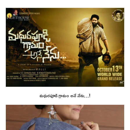
మధురపూడి గ్రామం అనే నేను…!