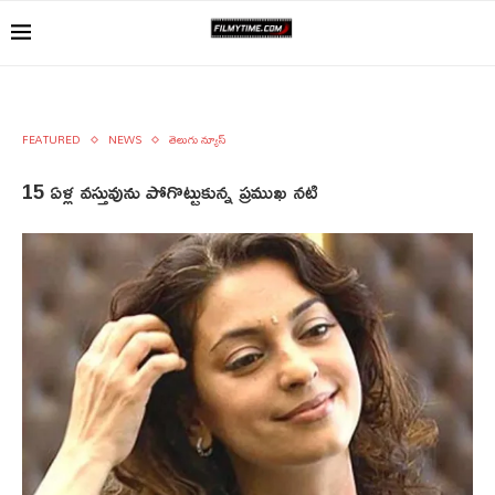
FEATURED
NEWS
తెలుగు న్యూస్
15 ఏళ్ల వస్తువును పోగొట్టుకున్న ప్రముఖ నటి