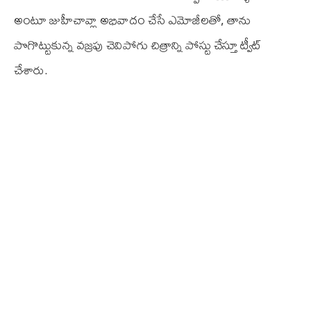
అంటూ జుహీచావ్లా అభివాదం చేసే ఎమోజీలతో, తాను
పొగొట్టుకున్న వజ్రపు చెవిపోగు చిత్రాన్ని పోస్టు చేస్తూ ట్వీట్
చేశారు.