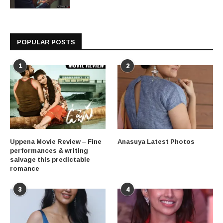
POPULAR POSTS
1
2
Uppena Movie Review – Fine
Anasuya Latest Photos
performances & writing
salvage this predictable
romance
3
4