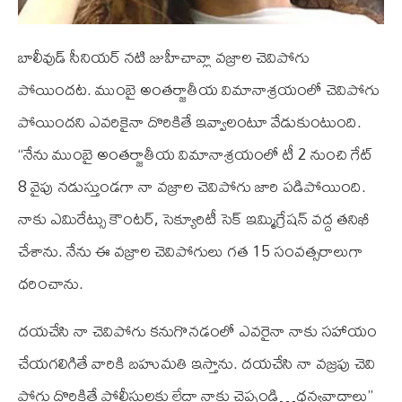
బాలీవుడ్ సీనియర్ నటి జుహీచావ్లా వజ్రాల చెవిపోగు
పోయిందట. ముంబై అంతర్జాతీయ విమానాశ్రయంలో చెవిపోగు
పోయిందని ఎవరికైనా దొరికితే ఇవ్వాలంటూ వేడుకుంటుంది.
‘‘నేను ముంబై అంతర్జాతీయ విమానాశ్రయంలో టీ 2 నుంచి గేట్
8 వైపు నడుస్తుండగా నా వజ్రాల చెవిపోగు జారి పడిపోయింది.
నాకు ఎమిరేట్సు కౌంటర్, సెక్యూరిటీ సెక్ ఇమ్మిగ్రేషన్ వద్ద తనిఖీ
చేశాను. నేను ఈ వజ్రాల చెవిపోగులు గత 15 సంవత్సరాలుగా
ధరించాను.
దయచేసి నా చెవిపోగు కనుగొనడంలో ఎవరైనా నాకు సహాయం
చేయగలిగితే వారికి బహుమతి ఇస్తాను. దయచేసి నా వజ్రపు చెవి
పోగు దొరికితే పోలీసులకు లేదా నాకు చెప్పండి…ధన్యవాదాలు’’