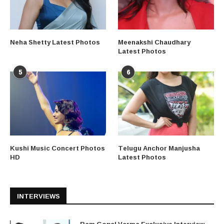
Neha Shetty Latest Photos
Meenakshi Chaudhary
Latest Photos
5
6
Kushi Music Concert Photos
Telugu Anchor Manjusha
HD
Latest Photos
INTERVIEWS
Ram Gopal Varma Exclusive Interview –