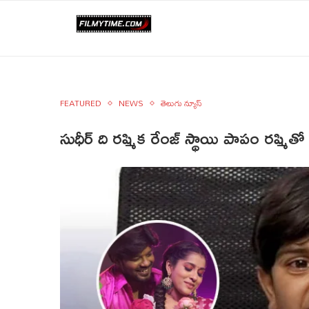
FEATURED
NEWS
తెలుగు న్యూస్
సుధీర్ ది రష్మిక రేంజ్ స్థాయి పాపం రష్మితో అడ