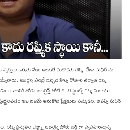
 వ్యక్తులు ఒక్కరు వేణు అయితే మరొకరు రష్మి. వేణు సుధీర్ ను
యేవాడు. జబర్దస్త్ ఎంట్రీ ఇచ్చిన కొన్ని రోజుల తర్వాత రష్మి
టం. దానికి తోడు జబర్దస్త్ తోటి కంటెస్టెంట్స్ రష్మి మరియు
ుట్టించడం అవి నిజమే అనుకోని ప్రేక్షకులు నమ్మడం. ఇవన్నీ సుధీర్
 రష్మి ప్రస్తుతం ఎక్స్ట్రా జబర్దస్త్ షోకు జడ్జ్ గా వ్యవహరిస్తున్న