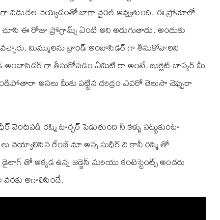
ంట్ గా విడుదల చెయ్యడంతో బాగా వైరల్ అవ్వుతుంది. ఈ ప్రోమోలో
్ వైపు చూసి ఈ రోజు ప్రోగ్రామ్స్ ఏంటి అని అడుగుతాడు. అందుకు
్ళు వచ్చారు. మిమ్ములను బ్రాండ్ అంబాసిడర్ గా తీసుకోవాలని
ాండ్ అంబాసిడర్ గా తీసుకోవడం ఏమిటి రా అంటే. బుల్లెట్ బాస్కర్ మీ
డిపోతారా అసలు మీకు పట్టిన దరిద్రం ఎవరో తెలుసా చెప్పురా
ర్ వెంటపడి రష్మి టార్చర్ పెడుతుంది నీ కళ్ళు పట్టుకుంటా
ు వెయ్యాలిసిన రేంజ్ మా అన్న సుధీర్ ది కానీ రష్మి తో
ఈ డైలాగ్ తో అక్కడ ఉన్న జడ్జెస్ మరియు కంటెస్టెంట్స్ అందరు
ారం వరకు అగాలిసిందే.