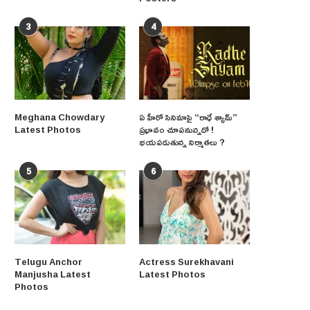
3
4
Meghana Chowdary
ఏ హీరో సినిమాపై “రాధే శ్యామ్”
Latest Photos
ప్రభావం చూపనున్నదో !
భయపడుతున్న నిర్మాతలు ?
5
6
Telugu Anchor
Actress Surekhavani
Manjusha Latest
Latest Photos
Photos