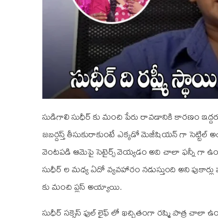
సుడిగాలి సుధీర్ కు మంచి పేరు రావడానికి కారణం ఇద్దరు
జబర్దస్త్ తీసుకురాకుంటే ఎక్కడో మెజీషియన్ గా సెట్టిల్ అయ్
వెంటపడి ఆమెపై సెటైర్స్ వెయ్యడం అవి చాలా ఫన్నీ గా ఉండ
సుధీర్ ల మధ్య ఏదో వ్యవహారం నడుస్తుంది అని పుకార్లు ప
కు మంచి ప్లస్ అయ్యాయి.
సుధీర్ సక్సెస్ ఫుల్ లైఫ్ లో ఖచ్చితంగా రష్మి పాత్ర చాలా ఉంది.