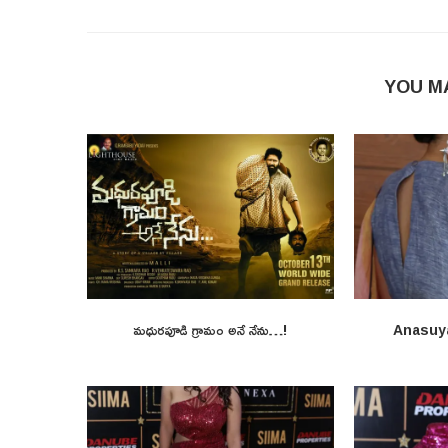
YOU M
మధురపూడి గ్రామం అనే నేను…!
Anasuy