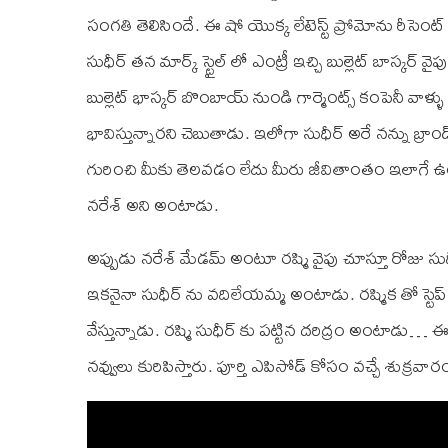
సంగతి తెలిసిందే. ఈ షో యొక్క లేటెస్ట్ ప్రోమోను రీసె
సుధీర్ తన మార్క్ స్టైల్ లో ఎంట్రీ ఇచ్చి బుల్లెట్ బాస్కర
బుల్లెట్ భాస్కర్ బొంబాయ్ నుండి గార్మెంట్స్ కంపెనీ వాళ
భావిస్తున్నారని చెబుతాడు. ఇలోగా సుధీర్ అరే నన్ను బ్ర
గురించి మీకు తెలవడం లేదు మీరు జీవితాంతం ఇలాగే ఉం
నరేశ్ అని అంటాడు.
అప్పుడు నరేశ్ మేడమ్ అంటూ రష్మి వైపు చూస్తూ రోజు సుధీ
ఇకనైనా సుధీర్ ను వదిలేయమ్మ అంటాడు. రష్మిక తో స్టెప్ ల
వేస్తున్నాడు. రష్మి సుధీర్ కు పట్టిన దరిద్రం అంటాడు… 
నవ్వులు కురిపిస్తారు. పూర్తి ఎపిసోడ్ కోసం వచ్చే శుక్రవ