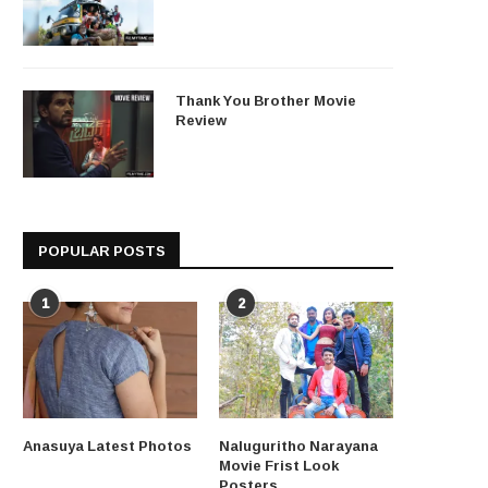
Thank You Brother Movie
Review
POPULAR POSTS
1
2
Anasuya Latest Photos
Naluguritho Narayana
Movie Frist Look
Posters