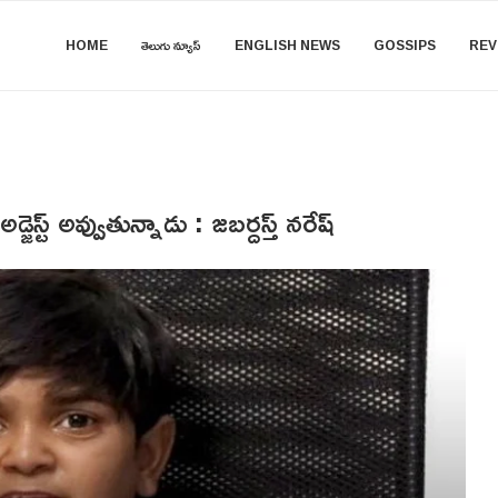
HOME
తెలుగు న్యూస్
ENGLISH NEWS
GOSSIPS
REV
్జెస్ట్ అవ్వుతున్నాడు : జబర్దస్త్ నరేష్