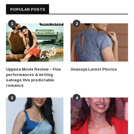
POPULAR POSTS
1
2
Uppena Movie Review – Fine
Anasuya Latest Photos
performances & writing
salvage this predictable
romance
3
4