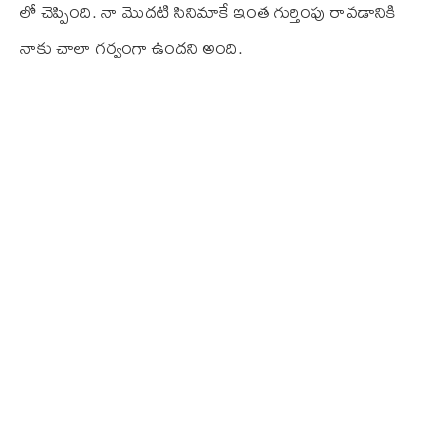
లో చెప్పింది. నా మొదటి సినిమాకే ఇంత గుర్తింపు రావడానికి
నాకు చాలా గర్వంగా ఉందని అంది.