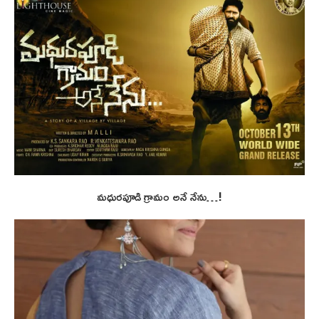
మధురపూడి గ్రామం అనే నేను…!