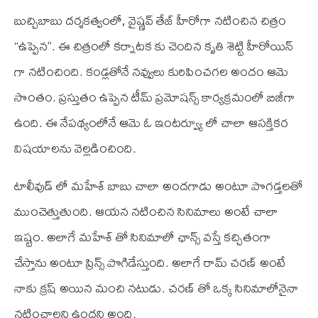
బుచ్చిబాబు దర్శకత్వంలో, వైష్ణవ్ తేజ్ హీరోగా నటించిన చిత్రం
“ఉప్పెన”. ఈ చిత్రంలో కర్నాటక కు చెందిన కృతి శెట్టి హీరోయిన్
గా నటించింది. కండ్లతోనే నవ్వులు కురిపించగల అందం ఆమె
సొంతం. ప్రస్తుతం ఉప్పెన టీమ్ ప్రమోషన్స్ కార్యక్రమంలో బిజీగా
ఉంది. ఈ నేపథ్యంలోనే ఆమె ఓ ఇంటర్వ్యూ లో చాలా ఆసక్తికర
విషయాలను వెల్లడించింది.
టాలీవుడ్ లో మహేశ్ బాబు చాలా అందగాడు అంటూ పొగడ్తలతో
ముంచెత్తుతుంది. ఆయన నటించిన సినిమాలు అంటే చాలా
ఇష్టం. అలాగే మహేశ్ తో సినిమాలో ఛాన్స్ వస్తే కచ్చితంగా
చేస్తాను అంటూ ప్రిన్స్ పొగిడేస్తుంది. అలాగే రామ్ చరణ్ అంటే
నాకు క్రష్ అయిన మంచి నటుడు. చరణ్ తో ఒక్క సినిమాలోనైనా
నటించాలని ఉందని అంది.