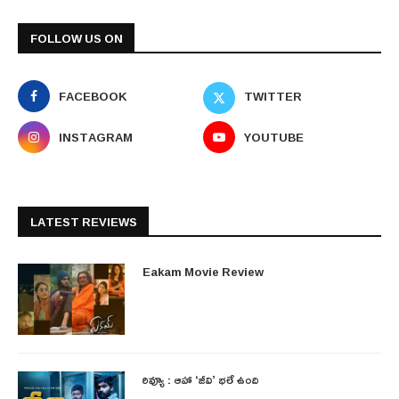
FOLLOW US ON
FACEBOOK
TWITTER
INSTAGRAM
YOUTUBE
LATEST REVIEWS
Eakam Movie Review
రివ్యూ : ఆహా ‘జీవి’ భలే ఉంది