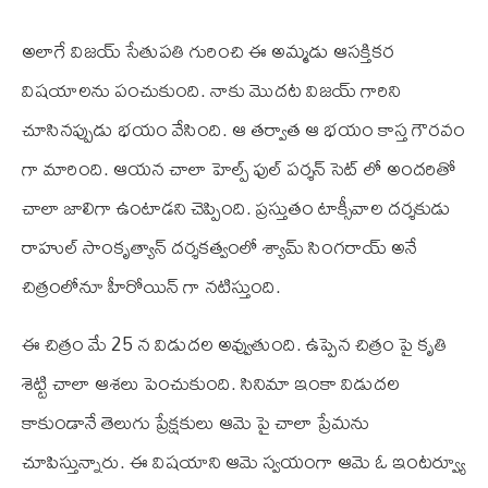
అలాగే విజయ్ సేతుపతి గురించి ఈ అమ్మడు ఆసక్తికర
విషయాలను పంచుకుంది. నాకు మొదట విజయ్ గారిని
చూసినప్పుడు భయం వేసింది. ఆ తర్వాత ఆ భయం కాస్త గౌరవం
గా మారింది. ఆయన చాలా హెల్ప్ ఫుల్ పర్శన్ సెట్ లో అందరితో
చాలా జాలిగా ఉంటాడని చెప్పింది. ప్రస్తుతం టాక్సీవాల దర్శకుడు
రాహుల్ సాంకృత్యాన్ దర్శకత్వంలో శ్యామ్ సింగరాయ్ అనే
చిత్రంలోనూ హీరోయిన్ గా నటిస్తుంది.
ఈ చిత్రం మే 25 న విడుదల అవ్వుతుంది. ఉప్పెన చిత్రం పై కృతి
శెట్టి చాలా ఆశలు పెంచుకుంది. సినిమా ఇంకా విడుదల
కాకుండానే తెలుగు ప్రేక్షకులు ఆమె పై చాలా ప్రేమను
చూపిస్తున్నారు. ఈ విషయాని ఆమె స్వయంగా ఆమె ఓ ఇంటర్వ్యూ