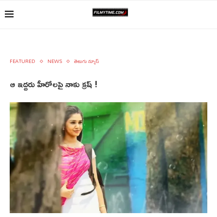
FEATURED
NEWS
తెలుగు న్యూస్
ఆ ఇద్దరు హీరోలపై నాకు క్రష్ !