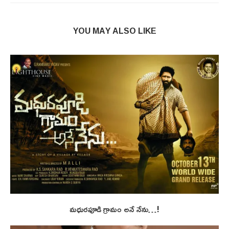
YOU MAY ALSO LIKE
మధురపూడి గ్రామం అనే నేను…!