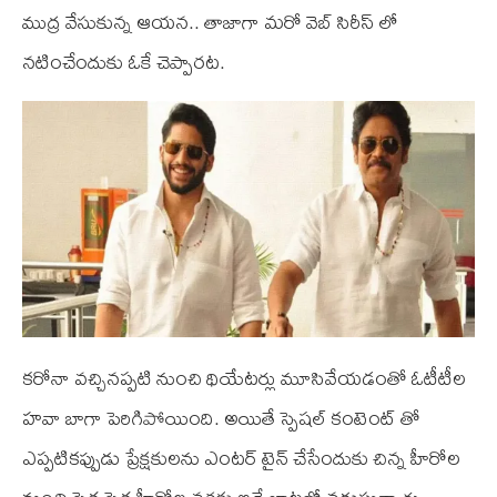
ముద్ర వేసుకున్న ఆయన.. తాజాగా మరో వెబ్ సిరీస్ లో
నటించేందుకు ఓకే చెప్పారట.
కరోనా వచ్చినప్పటి నుంచి థియేటర్లు మూసివేయడంతో ఓటీటీల
హవా బాగా పెరిగిపోయింది. అయితే స్పెషల్ కంటెంట్ తో
ఎప్పటికప్పుడు ప్రేక్షకులను ఎంటర్ టైన్ చేసేందుకు చిన్న హీరోల