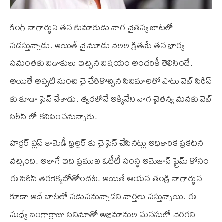
కింగ్ నాగార్జున తన కుమారుడు నాగ చైతన్య బాటలో
నడస్తున్నాడు. అయితే చై మూడు నెలల క్రితమే తన భార్య
సమంతకు విడాకులు ఇచ్చిన విషయం అందరికీ తెలిసిందే.
అయితే అప్పటి నుంచి చై చేతికొచ్చిన సినిమాలతో పాటు వెబ్ సిరీస్
కు కూడా సైన్ చేశాడు. త్వరలోనే అక్కినేని నాగ చైతన్య మనకు వెబ్
సిరీస్ లో కనిపించనున్నారు.
హర్రర్ ప్లస్ కామెడీ థ్రిల్లర్ కు చై సైన్ చేసినట్లు అధికారిక ప్రకటన
వచ్చింది. అలాగే ఇది ప్రముఖ ఓటీటీ సంస్థ అమెజాన్ ప్రైమ్ కోసం
ఈ సిరీస్ తెరకెక్కబోతోందట. అయితే ఆయన తండ్రి నాగార్జున
కూడా అదే బాటలో నడువనున్నాడని వార్తలు వస్తున్నాయి. ఈ
మధ్యే బంగార్రాజు సినిమాతో అభిమానుల మనసులో చెరగని