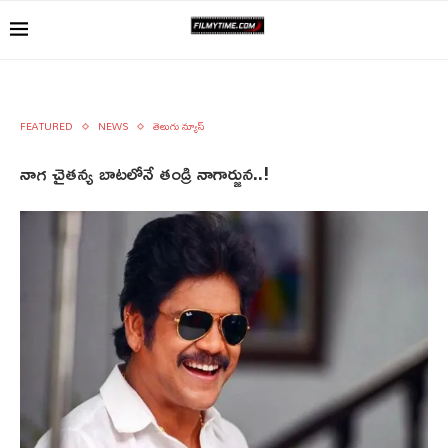
FEATURED
NEWS
తెలుగు న్యూస్
నాగ చైతన్య బాటలోనే తండ్రి నాగార్జున..!