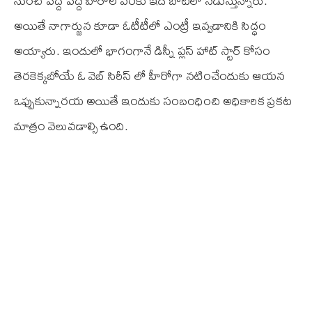
నుంచి పెద్ద పెద్ద హీరోల వరకు ఇదే బాటలో నడుస్తున్నారు.
అయితే నాగార్జున కూడా ఓటీటీలో ఎంట్రీ ఇవ్వడానికి సిద్ధం
అయ్యారు. ఇందులో భాగంగానే డిస్నీ ప్లస్ హాట్ స్టార్ కోసం
తెరకెక్కబోయే ఓ వెబ్ సిరీస్ లో హీరోగా నటించేందుకు ఆయన
ఒఫ్పుకున్నారయ అయితే ఇందుకు సంబంధించి అధికారిక ప్రకట
మాత్రం వెలువడాల్సి ఉంది.