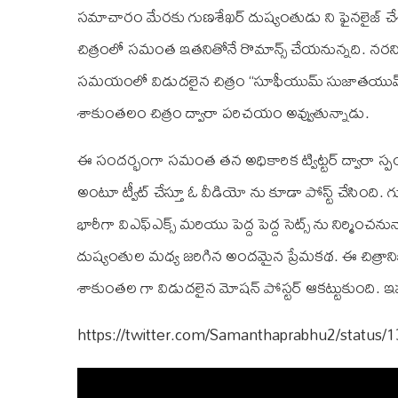
సమాచారం మేరకు గుణశేఖర్ దుష్యంతుడు ని ఫైనలైజ్
చిత్రంలో సమంత ఇతనితోనే రొమాన్స్ చేయనున్నది. నరనిపు
సమయంలో విడుదలైన చిత్రం “సూఫీయుమ్ సుజాతయుమ్” 
శాకుంతలం చిత్రం ద్వారా పరిచయం అవ్వుతున్నాడు.
ఈ సందర్భంగా సమంత తన అధికారిక ట్విట్టర్ ద్వారా స
అంటూ ట్వీట్ చేస్తూ ఓ వీడియో ను కూడా పోస్ట్ చేసింది. గ
భారీగా వి‌ఎఫ్‌ఎక్స్ మరియు పెద్ద పెద్ద సెట్స్ ను నిర్మి
దుష్యంతుల మధ్య జరిగిన అందమైన ప్రేమకథ. ఈ చిత్రానిక
శాకుంతల గా విడుదలైన మోషన్ పోస్టర్ ఆకట్టుకుంది. ఇప
https://twitter.com/Samanthaprabhu2/statu