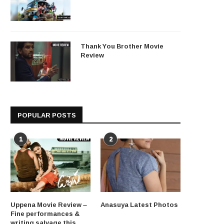
Thank You Brother Movie
Review
POPULAR POSTS
1
2
Uppena Movie Review –
Anasuya Latest Photos
Fine performances &
writing salvage this