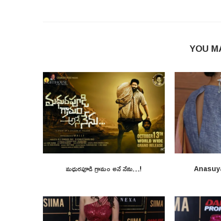
YOU M
మధురపూడి గ్రామం అనే నేను…!
Anasuy