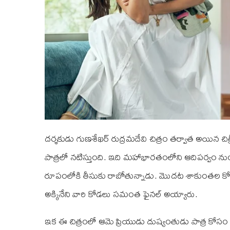
దర్శకుడు గుణశేఖర్ రుద్రమదేవి చిత్రం తర్వాత అయిన చిత
పాత్రలో నటిస్తుంది. ఇది మహాభారతంలోని ఆదిపర్వం న
రూపంలోకి తీసుకు రాబోతున్నాడు. మొదట శాకుంతల కోసం 
అక్కినేని వారి కోడలు సమంత ఫైనల్ అయ్యారు.
ఇక ఈ చిత్రంలో ఆమె ప్రియుడు దుష్యంతుడు పాత్ర కోసం గ