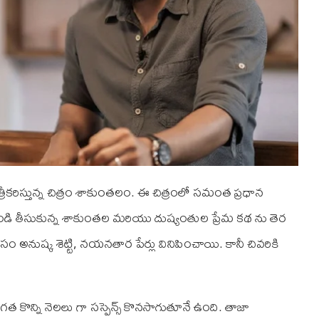
్రీకరిస్తున్న చిత్రం శాకుంతలం. ఈ చిత్రంలో సమంత ప్రధాన
ుండి తీసుకున్న శాకుంతల మరియు దుష్యంతుల ప్రేమ కథ ను తెర
అనుష్క శెట్టి, నయనతార పేర్లు వినిపించాయి. కానీ చివరికి
త కొన్ని నెలలు గా సస్పెన్స్ కొనసాగుతూనే ఉంది. తాజా