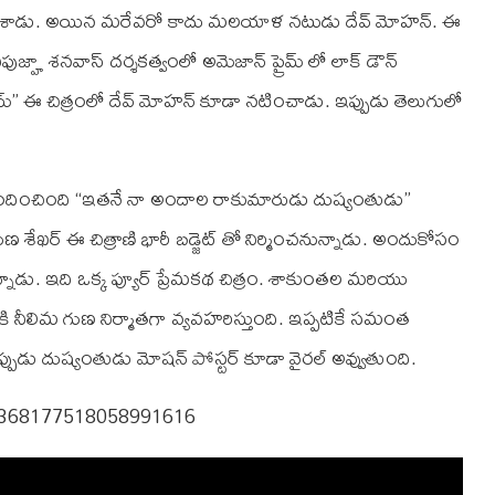
 చేశాడు. అయిన మరేవరో కాదు మలయాళ నటుడు దేవ్ మోహన్. ఈ
జ్హా శనవాస్ దర్శకత్వంలో అమెజాన్ ప్రైమ్ లో లాక్ డౌన్
ఈ చిత్రంలో దేవ్ మోహన్ కూడా నటించాడు. ఇప్పుడు తెలుగులో
్పందించింది “ఇతనే నా అందాల రాకుమారుడు దుష్యంతుడు”
ుణ శేఖర్ ఈ చిత్రాణి భారీ బడ్జెట్ తో నిర్మించనున్నాడు. అందుకోసం
ంచనున్నాడు. ఇది ఒక్క ప్యూర్ ప్రేమకథ చిత్రం. శాకుంతల మరియు
ి నీలిమ గుణ నిర్మాతగా వ్యవహరిస్తుంది. ఇప్పటికే సమంత
్పుడు దుష్యంతుడు మోషన్ పోస్టర్ కూడా వైరల్ అవ్వుతుంది.
s/1368177518058991616