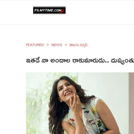
FEATURED
NEWS
తెలుగు న్యూస్
ఇతడే నా అందాల రాకుమారుడు.. దుష్యంత