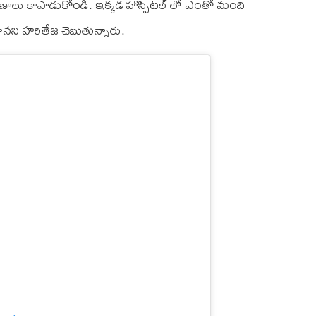
రాణాలు కాపాడుకోండి. ఇక్కడ హాస్పిటల్ లో ఎంతో మంది
నని హరితేజ చెబుతున్నారు.