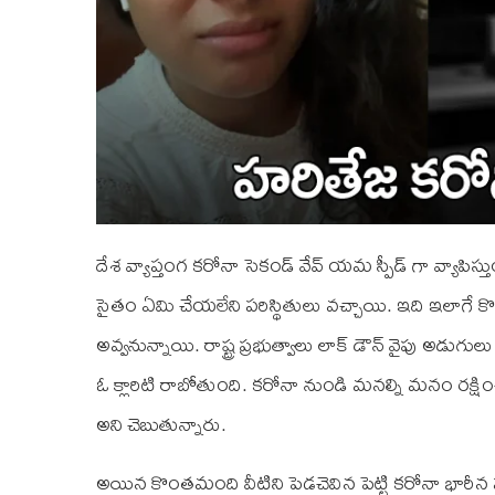
దేశ వ్యాప్తంగ కరోనా సెకండ్ వేవ్ యమ స్పీడ్ గా వ్యాపిస్
సైతం ఏమి చేయలేని పరిస్థితులు వచ్చాయి. ఇది ఇలాగే 
అవ్వనున్నాయి. రాష్ట్ర ప్రభుత్వాలు లాక్ డౌన్ వైపు అడు
ఓ క్లారిటి రాబోతుంది. కరోనా నుండి మనల్ని మనం రక్షించు
అని చెబుతున్నారు.
అయిన కొంతమంది వీటిని పెడచెవిన పెట్టి కరోనా భారీన 