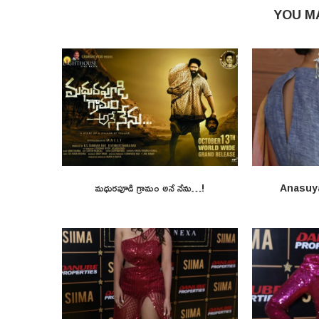
YOU M
మధురపూడి గ్రామం అనే నేను…!
Anasuy