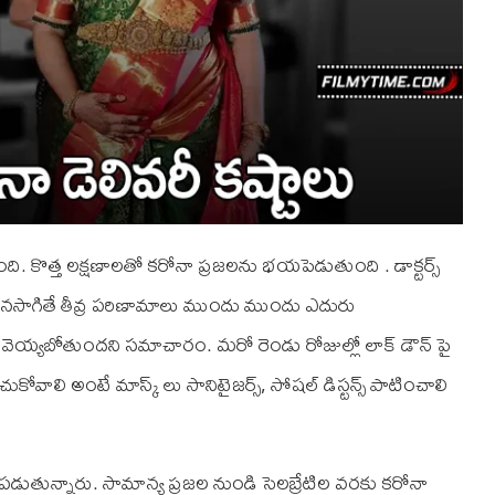
తుంది. కొత్త లక్షణాలతో కరోనా ప్రజలను భయపెడుతుంది . డాక్టర్స్
కొనసాగితే తీవ్ర పరిణామాలు ముందు ముందు ఎదురు
గులు వెయ్యబోతుందని సమాచారం. మరో రెండు రోజుల్లో లాక్ డౌన్ పై
కోవాలి అంటే మాస్క్ లు సానిటైజర్స్, సోషల్ డిస్టన్స్ పాటించాలి
పడుతున్నారు. సామాన్య ప్రజల నుండి సెలబ్రేటిల వరకు కరోనా