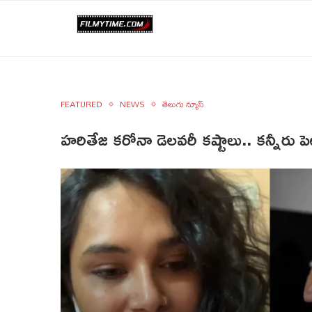
FEATURED
NEWS
తెలుగు న్యూస్
హరితేజ కరోనా డెలవరీ కష్టాలు.. కన్నీరు పెట