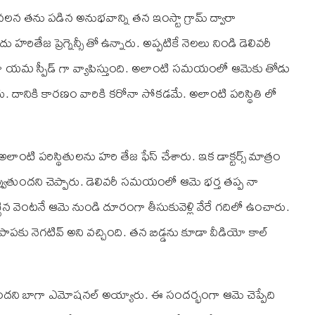
 వలన తను పడిన అనుభవాన్ని తన ఇంస్టా గ్రామ్ ద్వారా
తేజ ప్రెగ్నెన్సీ తో ఉన్నారు. అప్పటికే నెలలు నిండి డెలివరీ
ోనా యమ స్పీడ్ గా వ్యాపిస్తుంది. అలాంటి సమయంలో ఆమెకు తోడు
 దానికి కారణం వారికి కరోనా సోకడమే. అలాంటి పరిస్థితి లో
 అలాంటి పరిస్థితులను హరి తేజ ఫేస్ చేశారు. ఇక డాక్టర్స్ మాత్రం
్ అవ్వుతుందని చెప్పారు. డెలివరీ సమయంలో ఆమె భర్త తప్ప నా
టిన వెంటనే ఆమె నుండి దూరంగా తీసుకువెళ్లి వేరే గదిలో ఉంచారు.
పకు నెగటివ్ అని వచ్చింది. తన బిడ్డను కూడా వీడియో కాల్
ిందని బాగా ఎమోషనల్ అయ్యారు. ఈ సందర్భంగా ఆమె చెప్పేది