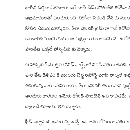
భారీన పడ్డవారే.తాజాగా బిగ్ బాస్ ఫేమ్ హరి తేజ కరోనా
అభిమానులతో పంచుకుంది. కరోనా సెకండ్ వేవ్ కు ముందు హరి
కోసం ఎదురుచూస్తుంది. తీరా డెలివరీ టైమ్ రాగానే కర
ఉండాలిసిన ఆమె కుటుంబ సభ్యులు కూడా ఆమె వెంట లేరు.
హరితేజ ఒక్కరే హాస్పిటల్ కు వెళ్ళారు.
ఆ హాస్పిటల్ మొత్తం కోవిడ్ వార్డ్స్ తో నిండి పోయి ఉంది.
హరి తేజ డెలివరీ కి ముందు టెస్ట్ రిపోర్ట్ చూసి నార్మల
అనుకున్న వారు ఎవరు లేరు. తీరా డెలివరీ అయి పాప పుట్
అందుకు కారణం ఆమెకు కోవిడ్ పాజిటివ్ అని రావడమే. పా
ద్వారానే చూశాను అని చెప్పారు.
ఫీడ్ ఇద్దామని అనుకున్న ఇచ్చే అవకాశం లేకుండా పోయ