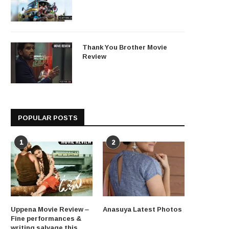
Thank You Brother Movie
Review
POPULAR POSTS
1
2
Uppena Movie Review –
Anasuya Latest Photos
Fine performances &
writing salvage this