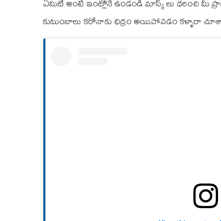
ఏమిటి అంటే ఇంట్లోనే ఉండండి మాస్క్ లు ధరించి మీ ప్
కుటుంబాలు కరోనాకు ఛిద్రం అయిపోవడం కళ్ళారా చూశా