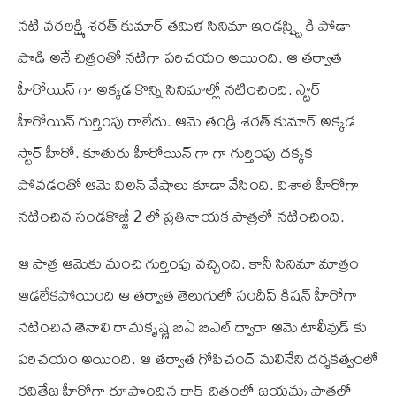
నటి వరలక్ష్మి శరత్ కుమార్ తమిళ సినిమా ఇండస్ష్ట్రి కి పోడా
పొడి అనే చిత్రంతో నటిగా పరిచయం అయింది. ఆ తర్వాత
హీరోయిన్ గా అక్కడ కొన్ని సినిమాల్లో నటించింది. స్టార్
హీరోయిన్ గుర్తింపు రాలేదు. ఆమె తండ్రి శరత్ కుమార్ అక్కడ
స్టార్ హీరో. కూతురు హీరోయిన్ గా గా గుర్తింపు దక్కక
పోవడంతో ఆమె విలన్ వేషాలు కూడా వేసింది. విశాల్ హీరోగా
నటించిన సండకొజ్జీ 2 లో ప్రతినాయక పాత్రలో నటించింది.
ఆ పాత్ర ఆమెకు మంచి గుర్తింపు వచ్చింది. కానీ సినిమా మాత్రం
ఆడలేకపోయింది ఆ తర్వాత తెలుగులో సందీప్ కిషన్ హీరోగా
నటించిన తెనాలి రామకృష్ణ బి‌ఏ బి‌ఎల్ ద్వారా ఆమె టాలీవుడ్ కు
పరిచయం అయింది. ఆ తర్వాత గోపిచంద్ మలినేని దర్శకత్వంలో
రవితేజ హీరోగా రూపొందిన క్రాక్ చిత్రంలో జయమ్మ పాత్రలో