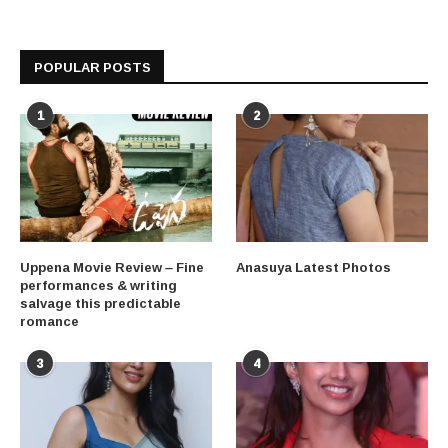
POPULAR POSTS
1
2
Uppena Movie Review – Fine
Anasuya Latest Photos
performances & writing
salvage this predictable
romance
3
4