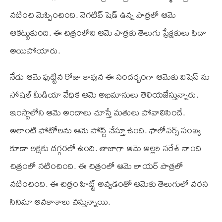
నటించి మెప్పించింది. నెగటివ్ షెడ్ ఉన్న పాత్రలో ఆమె
ఆకట్టుకుంది. ఈ చిత్రంలోని ఆమె పాత్రకు తెలుగు ప్రేక్షకులు ఫిదా
అయిపోయారు.
నేడు ఆమె పుట్టిన రోజు కావున ఈ సందర్భంగా ఆమెకు విషెస్ ను
సోషల్ మీడియా వేధిక ఆమె అభిమానులు తెలియజేస్తున్నారు.
ఇంస్టాలోని ఆమె అందాలు చూస్తే మతులు పోవాలిసిందే.
అలాంటి ఫోటోలను ఆమె పోస్ట్ చేస్తూ ఉంది. ఫాలోవర్స్ సంఖ్య
కూడా లక్షకు దగ్గరలో ఉంది. తాజాగా ఆమె అల్లరి నరేశ్ నాంది
చిత్రంలో నటించింది. ఈ చిత్రంలో ఆమె లాయర్ పాత్రలో
నటించింది. ఈ చిత్రం హిట్ట్ అవ్వడంతో ఆమెకు తెలుగులో వరస
సినిమా అవకాశాలు వస్తున్నాయి.