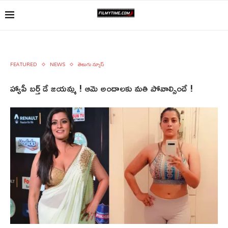
FEATURED
NEWS
తెలుగు న్యూస్
హ్యాపీ బర్త్ డే జయమ్మ ! ఆమె అందాలకు మతి పోవాల్సిందే !