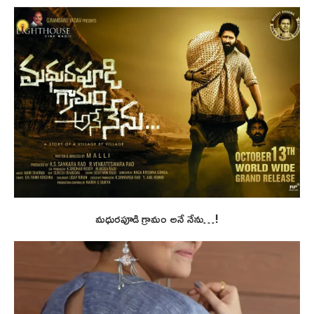
మధురపూడి గ్రామం అనే నేను…!