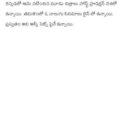
కన్నడలో ఆమె నటించిన మూడు చిత్రాలు పోస్ట్ ప్రొడక్షన్ దశలో
ఉన్నాయి. తమిళంలో ఓ నాలుగు సినిమాలు లైన్ లో ఉన్నాయి.
ప్రస్తుతం అవి అన్నీ సెట్స్ పైనే ఉన్నాయి.