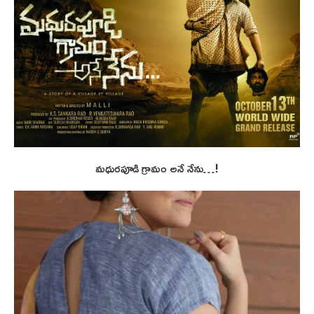
మధురపూడి గ్రామం అనే నేను…!