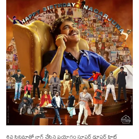
శివ సినిమాతో నాగ్‌ చేసిన ప్రయోగం సూపర్‌ డూపర్‌ హిట్‌