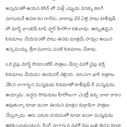
అవ్వడంతో ఆయన కెరీర్‌ లో మళ్లీ ఎప్పుడు వెనక్కు తిరిగి
చూసుకునే అవకాశం రాలేదు. దాదాపు 20 ఏళ్ల పాటు టాలీవుడ్‌
లో మోస్ట్‌ వాంటెడ్‌ టాప్‌ స్టార్‌ హీరోగా నిలిచాడు. అద్బుతమైన
సినిమాలు చేయడంతో పాటు తనకు మాత్రమే సాధ్యం అయిన
అన్నమయ్య, శ్రీరామదాసు వంటి సినిమాలు చేశాడు.
ఒక వైపు మోస్ట్‌ రొమాంటిక్‌ పాత్రలు చేస్తూ మరో వైపు భక్తి
సినిమాలు చేయడం ఈయనకే చెల్లింది. వరుసగా భారీ చిత్రాలు
చేసిన నాగార్జున మన్మధుడు సినిమాతో టాలీవుడ్‌ కే మన్మధుడు
అయ్యాడు. ఇద్దరు కొడుకులు హీరోలుగా ఎంట్రీ ఇచ్చి చాలా కాలం
అవుతున్నా కూడా ఇంకా ఈయన మాత్రం కుర్రాడిగా పాత్రలు
చేస్తున్నాడు. ఆరు పదుల వయసులో కూడా ఇంకా మన్మధుడు
అనిపించుకుంటున్న కింగ్‌ నాగార్జున మరో వైపు బుల్లి తెరపై కూడా