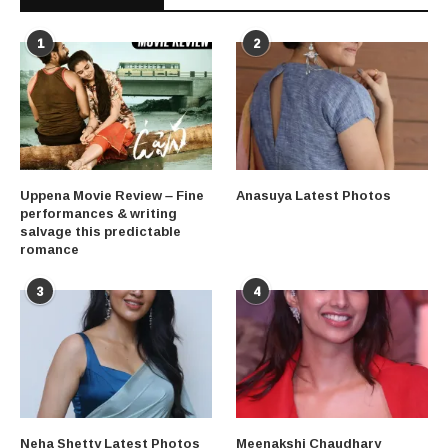
1
2
Uppena Movie Review – Fine
Anasuya Latest Photos
performances & writing
salvage this predictable
romance
3
4
Neha Shetty Latest Photos
Meenakshi Chaudhary