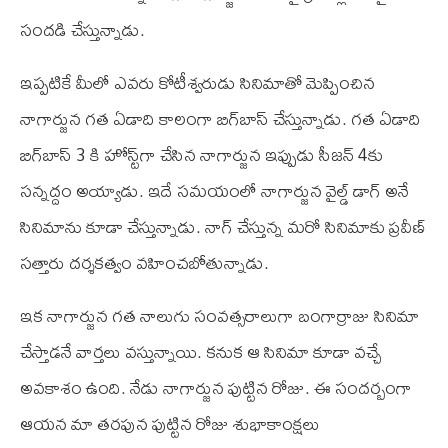
సందడి చేస్తున్నాడు.
ఇప్పటికే మీలో ఎవరు కోటీశ్వరుడు సినిమాతో మెప్పించిన
నాగార్జున గత ఏడాది కాలంగా బిగ్‌బాస్‌ చేస్తున్నాడు. గత ఏడాది
బిగ్‌బాస్‌ 3 కి హోస్ట్‌గా చేసిన నాగార్జున ఇప్పుడు సీజన్‌ 4కు
సన్నద్దం అయ్యాడు. ఇదే సమయంలో నాగార్జున వైల్డ్‌ డాగ్‌ అనే
సినిమాను కూడా చేస్తున్నాడు. నాగ్‌ చేస్తున్న మరో సినిమాకు ప్రవీణ్‌
సత్తారు దర్శకత్వం వహించబోతున్నాడు.
ఇక నాగార్జున గత నాలుగు సంవత్సరాలుగా బంగార్రాజు సినిమా
చేస్తాడనే వార్తలు వస్తున్నాయి. కనుక ఆ సినిమా కూడా వచ్చే
అవకాశం ఉంది. నేడు నాగార్జున పుట్టిన రోజు. ఈ సందర్బంగా
ఆయన మా తరపున పుట్టిన రోజు శుభాకాంక్షలు