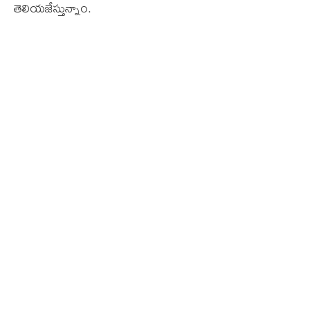
తెలియజేస్తున్నాం.