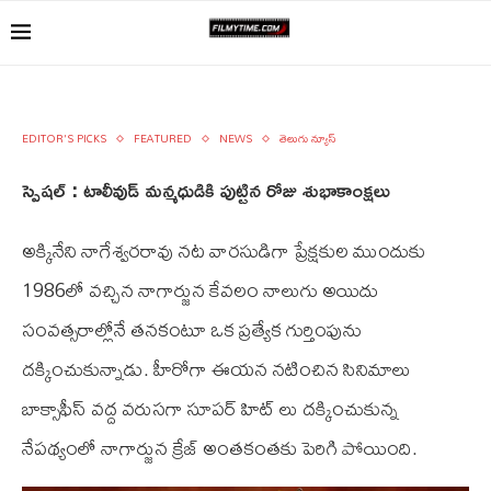
EDITOR'S PICKS
FEATURED
NEWS
తెలుగు న్యూస్
స్పెషల్‌ : టాలీవుడ్‌ మన్మధుడికి పుట్టిన రోజు శుభాకాంక్షలు
అక్కినేని నాగేశ్వరరావు నట వారసుడిగా ప్రేక్షకుల ముందుకు
1986లో వచ్చిన నాగార్జున కేవలం నాలుగు అయిదు
సంవత్సరాల్లోనే తనకంటూ ఒక ప్రత్యేక గుర్తింపును
దక్కించుకున్నాడు. హీరోగా ఈయన నటించిన సినిమాలు
బాక్సాఫీస్ వద్ద వరుసగా సూపర్‌ హిట్‌ లు దక్కించుకున్న
నేపథ్యంలో నాగార్జున క్రేజ్‌ అంతకంతకు పెరిగి పోయింది.