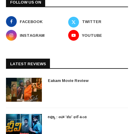
FOLLOW US ON
FACEBOOK
TWITTER
INSTAGRAM
YOUTUBE
LATEST REVIEWS
Eakam Movie Review
రివ్యూ : ఆహా ‘జీవి’ భలే ఉంది