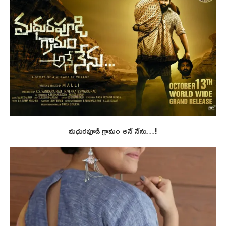
మధురపూడి గ్రామం అనే నేను…!