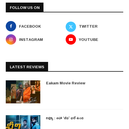
FOLLOW US ON
FACEBOOK
TWITTER
INSTAGRAM
YOUTUBE
LATEST REVIEWS
Eakam Movie Review
రివ్యూ : ఆహా ‘జీవి’ భలే ఉంది