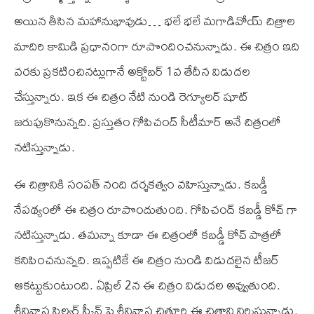
అయిన తీసిన మహానుభావుడు… భలే భలే మగాడివోయ్ చిత్రాల
మాదిరి కామిడి ప్రధానంగా రూపొందించనున్నాడు. ఈ చిత్రం ఇది
వరకు ప్రకటించినట్లుగానే అక్టోబర్ 1వ తేదీన విడుదల
చేస్తున్నారు. ఇక ఈ చిత్రం నేటి నుండి రెగ్యూలర్ షూట్
జరుపుకొనున్నది. ప్రస్తుతం గోపిచంద్ సీటీమార్ అనే చిత్రంలో
నటిస్తున్నాడు.
ఈ చిత్రానికి సంపత్ నంది దర్శకత్వం వహిస్తున్నాడు. కబడ్డీ
నేపథ్యంలో ఈ చిత్రం రూపొందుతుంది. గోపిచంద్ కబడ్డీ కోచ్ గా
నటిస్తున్నాడు. తమన్నా కూడా ఈ చిత్రంలో కబడ్డీ కోచ్ పాత్రలో
కనిపించనున్నది. ఇప్పటికే ఈ చిత్రం నుండి విడుదలైన టీజర్
ఆకట్టుకుంటుంది. ఏప్రిల్ 2న ఈ చిత్రం విడుదల అవ్వుతుంది.
శ్రీనివాస సిల్వర్ స్క్రీన్ పై శ్రీనివాస చిత్తూరి ఈ చిత్రాని నిర్మిస్తున్నాడు.