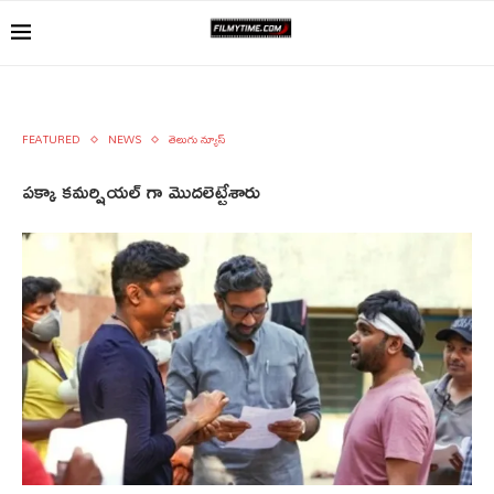
FEATURED
NEWS
తెలుగు న్యూస్
పక్కా కమర్షియల్ గా మొదలెట్టేశారు