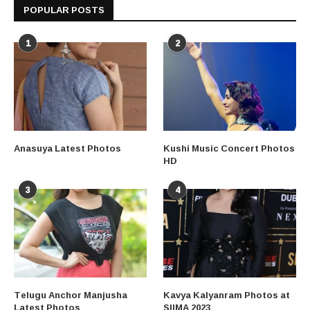
POPULAR POSTS
1
2
Anasuya Latest Photos
Kushi Music Concert Photos
HD
3
4
Telugu Anchor Manjusha
Kavya Kalyanram Photos at
Latest Photos
SIIMA 2023