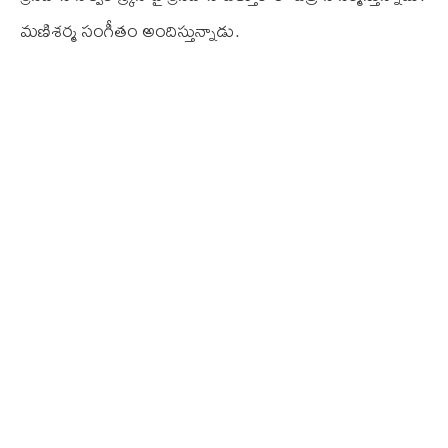
మణిశర్మ సంగీతం అందిస్తున్నాడు.