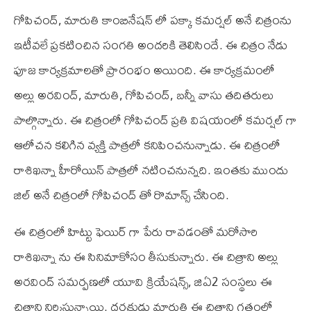
గోపిచంద్, మారుతి కాంబినేషన్ లో పక్కా కమర్షల్ అనే చిత్రంను
ఇటీవలే ప్రకటించిన సంగతి అందరికి తెలిసిందే. ఈ చిత్రం నేడు
పూజ కార్యక్రమాలతో ప్రారంభం అయింది. ఈ కార్యక్రమంలో
అల్లు అరవింద్, మారుతి, గోపిచంద్, బన్నీ వాసు తదితరులు
పాల్గొన్నారు. ఈ చిత్రంలో గోపిచంద్ ప్రతి విషయంలో కమర్షల్ గా
ఆలోచన కలిగిన వ్యక్తి పాత్రలో కనిపించనున్నాడు. ఈ చిత్రంలో
రాశిఖన్నా హీరోయిన్ పాత్రలో నటించనున్నది. ఇంతకు ముందు
జిల్ అనే చిత్రంలో గోపిచంద్ తో రొమాన్స్ చేసింది.
ఈ చిత్రంలో హిట్టు ఫెయిర్ గా పేరు రావడంతో మరోసారి
రాశిఖన్నా ను ఈ సినిమాకోసం తీసుకున్నారు. ఈ చిత్రాని అల్లు
అరవింద్ సమర్పణలో యూ‌వి క్రియేషన్స్, జి‌ఏ2 సంస్థలు ఈ
చిత్రాని నిర్మిస్తున్నాయి. దర్శకుడు మారుతి ఈ చిత్రాని గతంలో