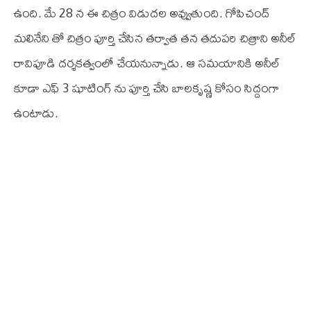
ఉంది. మే 28 న ఈ చిత్రం విడుదల అవ్వుతుంది. గోపిచంద్
మలినేని తో చిత్రం పూర్తి చేసిన తర్వాత తన తదుపరి చిత్రాని అనీల్
రావిపూడి దర్శకత్వంలో చేయనున్నాడు. ఆ సమయానికి అనీల్
కూడా ఎఫ్ 3 షూటింగ్ ను పూర్తి చేసి బాలకృష్ణ కోసం సిద్దంగా
ఉంటాడు.