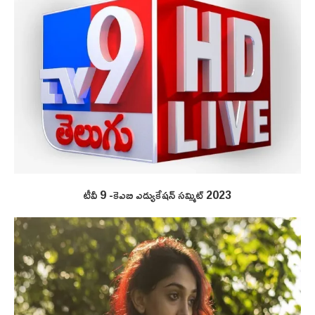
టీవీ 9 -కెఎబి ఎడ్యుకేషన్ సమ్మిట్ 2023