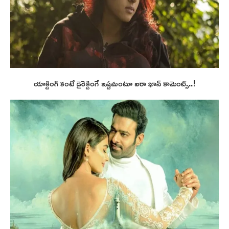
యాక్టింగ్ కంటే డైరెక్టింగే ఇష్టమంటూ ఐరా ఖాన్ కామెంట్స్..!