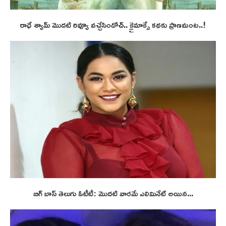
రాధే శ్యామ్ మొదటి రివ్యూ వచ్చేసిందోచ్.. క్లైమాక్సే కథకు ప్రాణమంట..!
బిగ్ బాస్ తెలుగు ఓటీటీ: మొదటి వారమే ఎలిమినేట్ అయిన...