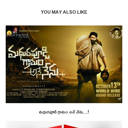
YOU MAY ALSO LIKE
మధురపూడి గ్రామం అనే నేను…!