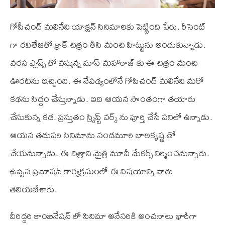
గోపీచంద్ మలినేని యాక్షన్ సినిమాలకు పెట్టింది పేరు. రీసెంట్
గా రవితేజతో క్రాక్ చిత్రం తీసి మంచి హిట్టును అందుకున్నాడు.
వరస ఫ్లాప్స్ తో వస్తున్న మాస్ మహారాజ్ కు ఈ చిత్రం మంచి
ఊరటను ఇచ్చింది. ఈ నేపథ్యంలోనే గోపిచంద్ మలినేని మరో
కథను సిద్దం చేస్తున్నాడు. ఇది ఆయన సొంతంగా తయారు
చేసుకున్న కథ. ప్రస్తుతం స్క్రిప్ట్ వర్క్ ను పూర్తి చేసే పనిలో ఉన్నాడు.
ఆయన తదుపరి సినిమాను నందమూరి బాలకృష్ణ తో
చేయనున్నాడు. ఈ చిత్రాని మైత్రి మూవీ మేకర్స్ నిర్మించనున్నారు.
ఉప్పెన ప్రమోషన్ కార్యక్రమంలో ఈ విషయాన్ని వారు
తెలియజేశారు.
వీరిద్దరి కాంబినేషన్ లో సినిమా అనేసరికి అంచనాలు భారీగా