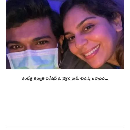
రెండేళ్ల తర్వాత వెకేషన్ కు వెళ్లిన రామ్ చరణ్, ఉపాసన...