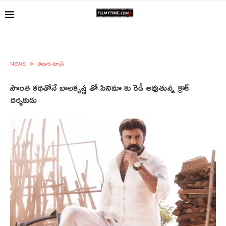
NEWS
తెలుగు న్యూస్
సొంత కథతోనే బాలకృష్ణ తో సినిమా కు రెడీ అవుతున్న క్రాక్
దర్శకుడు