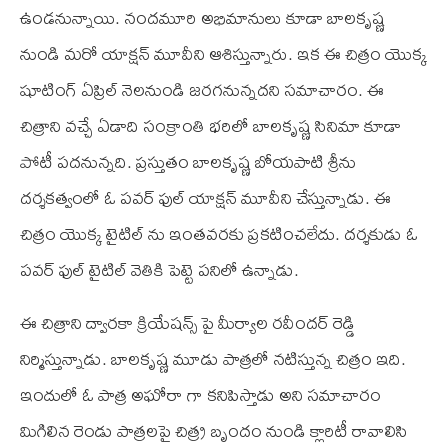
ఉండనున్నాయి. నందమూరి అభిమానులు కూడా బాలకృష్ణ
నుండి మరో యాక్షన్ మూవీని ఆశిస్తున్నారు. ఇక ఈ చిత్రం యొక్క
షూటింగ్ ఏప్రిల్ నెలనుండి జరగనున్నదని సమాచారం. ఈ
చిత్రాని వచ్చే ఏడాది సంక్రాంతి భరిలో బాలకృష్ణ సినిమా కూడా
పోటీ పదనున్నది. ప్రస్తుతం బాలకృష్ణ బోయపాటి శ్రీను
దర్శకత్వంలో ఓ పవర్ ఫుల్ యాక్షన్ మూవీని చేస్తున్నాడు. ఈ
చిత్రం యొక్క టైటిల్ ను ఇంతవరకు ప్రకటించలేదు. దర్శకుడు ఓ
పవర్ ఫుల్ టైటిల్ వెతికి పెట్టె పనిలో ఉన్నాడు.
ఈ చిత్రాని ద్వారకా క్రియేషన్స్ పై మీర్యాల రవీందర్ రెడ్డి
నిర్మిస్తున్నాడు. బాలకృష్ణ మూడు పాత్రలో నటిస్తున్న చిత్రం ఇది.
ఇందులో ఓ పాత్ర అఘోరా గా కనిపిస్తాడు అని సమాచారం
మిగిలిన రెండు పాత్రలపై చిత్ర్ర బృందం నుండి క్లారిటీ రావాలిసి