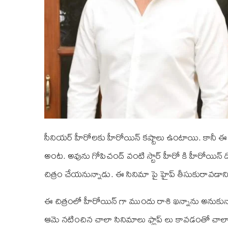
సీనియర్ హీరోలకు హీరోయిన్ కష్టాలు ఉంటాయి. కానీ 
అంట. అవును గోపిచంద్ వంటి స్టార్ హీరో కి హీరోయిన్
చిత్రం చేయనున్నాడు. ఈ సినిమా పై హైప్ తీసుకురావడాని
ఈ చిత్రంలో హీరోయిన్ గా ముందు రాశి ఖన్నాను అనుకున్న
ఆమె నటించిన చాలా సినిమాలు ఫ్లాప్ లు కావడంతో చాల