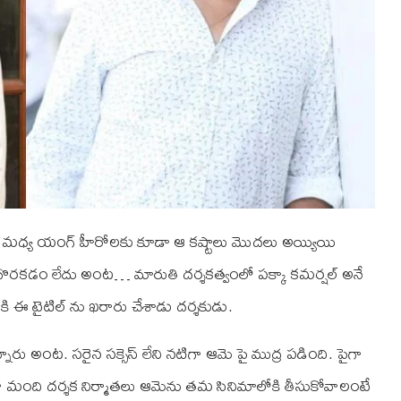
ఈ మధ్య యంగ్ హీరోలకు కూడా ఆ కష్టాలు మొదలు అయ్యియి
 దొరకడం లేదు అంట… మారుతి దర్శకత్వంలో పక్కా కమర్షల్ అనే
కి ఈ టైటిల్ ను ఖరారు చేశాడు దర్శకుడు.
ారు అంట. సరైన సక్సెస్ లేని నటిగా ఆమె పై ముద్ర పడింది. పైగా
ా మంది దర్శక నిర్మాతలు ఆమెను తమ సినిమాలోకి తీసుకోవాలంటే