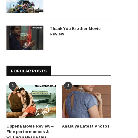
Thank You Brother Movie
Review
POPULAR POSTS
1
2
Uppena Movie Review –
Anasuya Latest Photos
Fine performances &
writing salvage this