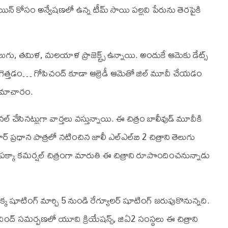
ోసం అన్వేషణలో ఉన్న టీమ్ సాయి పల్లవి పేరును తెరపైకి
ెలుగు, తమిళ, మలయాళ ప్రాజెక్ట్స్ ఉన్నాయి. అందుకే ఆమెకు డేట్స్
పరిగెత్తడం… గోపిచంద్ కూడా ఆల్రెడీ ఆమెతో జిల్ మూవీ చేయడం
ా సమాచారం.
చేసినట్లుగా వార్తలు వస్తున్నాయి. ఈ చిత్రం బాలీవుడ్ మూవీకి
రధాన పాత్రలో నటించిన జాలీ ఎల్‌ఎల్‌బి 2 చిత్రాని తెలుగు
 చేసి పక్కా కమర్షల్ చిత్రంగా మారుతి ఈ చిత్రాని రూపొందించనున్నాడు
క్క షూటింగ్ మార్చి 5 నుండి రేగ్యూలర్ షూటింగ్ జరుపుకొనున్నది.
వింద్ సమర్పణలో యూ‌వి క్రియేషన్స్, జి‌ఏ2 సంస్థలు ఈ చిత్రాని