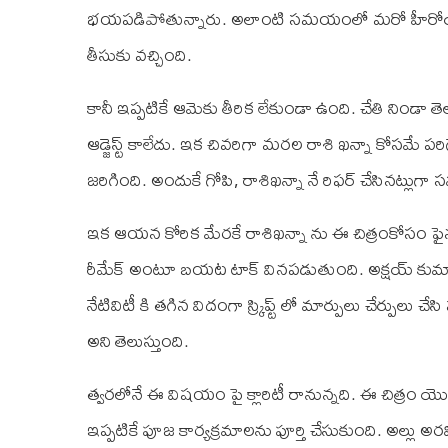
భయపడిపోతున్నారు. అలాంటి సమయంలో మరో హీరోయిన్ క
తీసుకు వచ్చింది.
కానీ ఇప్పటికే ఆమెకు తీరిక లేకుండా ఉంది. చేతి నిండా త
ఆడ్జెస్ట్ కాలేదు. ఇక చివరిగా మరల రాశి ఖన్నా కోసమే 
జరిగింది. అందుకే గోపి, రాశిఖన్నా నే రిఫర్ చేసినట్లుగ
ఇక ఆయన కోరిక మేరకే రాశిఖన్నా ను ఈ చిత్రంకోసం ఫైనల్ 
రీమేక్ అంటూ బయట టాక్ వినపడుతుంది. అక్షయ్ కుమార్ ప్
నేటివిటీ కి తగిన విదంగా స్క్రిప్ట్ లో మార్పులు చేర్పులు
అని తెలుస్తుంది.
త్వరలోనే ఈ విషయం పై క్లారిటీ రానున్నది. ఈ చిత్రం యొ
ఇప్పటికే పూజ కార్యక్రమాలను పూర్తి చేసుకుంది. అల్లు అర