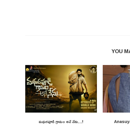
YOU M
మధురపూడి గ్రామం అనే నేను…!
Anasuy