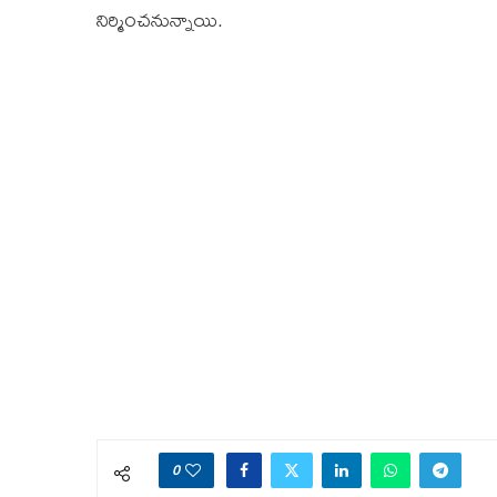
నిర్మించనున్నాయి.
0