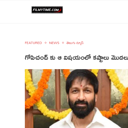
FEATURED
NEWS
తెలుగు న్యూస్
గోపిచంద్ కు ఆ విషయంలో కష్టాలు మొద