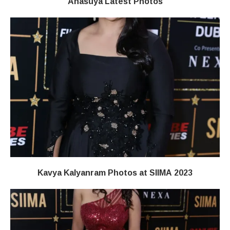
Anasuya Latest Photos
Kavya Kalyanram Photos at SIIMA 2023