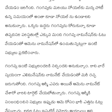
చేయడం జరిగింది. గంగవ్వకు మరియు నోయల్‌కు మద్య పోటీ
ఉన్న సమయంలో అంతా కూడా నోయల్‌ ను ఉండాలని
అనుకున్నారు. ఒక్కరు ఇద్దరు గంగవ్వను కోరుకున్నా కూడా
తప్పనిసరి పరిస్థతుల్లో ఎక్కువ మంది గంగవ్వ నామినేషన్‌కు ఓటు
వేయడంతో ఆమెను నామినేషన్‌లో ఉంచుతున్నట్లుగా ఇంటి
సభ్యులు ప్రకటించారు.
గంగవ్వ ఇంటి సభ్యులందరికి నచ్చిందని అనుకున్నాం. కాని వారే
స్వయంగా ఎలిమినేషన్‌కు నామినేట్‌ చేయడంతో మరీ రచ్చ
జరుగుతోంది. గంగవ్వ ఆర్మీ ఎవరు అయితే ఆమెను నామినేట్‌
చేశారో వారిని టార్గెట్‌ చేయబోతున్నారు. గంగవ్వ ఆర్మీకి
సంబంధించిన సభ్యులు ఇప్పుడు ఆమె కోసం భారీ ఎత్తను ఓట్లు
వేస్తున్నారు. లక్షల ఓట్లు ఇప్పటికే నమోదు అయ్యాయి అని