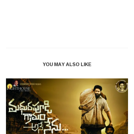
YOU MAY ALSO LIKE