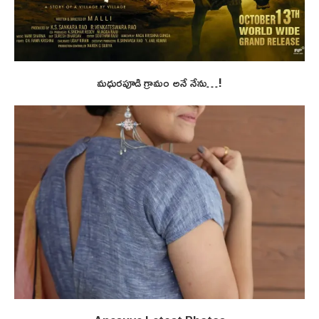
మధురపూడి గ్రామం అనే నేను…!