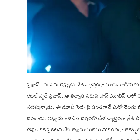
ప్రభాస్..ఈ పేరు ఇప్పుడు దేశ వ్యాప్తంగా మారుమోగిపోతుంద
రెబెల్ స్టార్ ప్రభాస్..ఆ తర్వాత వరుస పాన్ మూవీస్ లలో న
నటిస్తున్నాడు. ఈ మూవీ సెట్స్ ఫై ఉండగానే మరో రెండు పా
నింపాడు. ఇప్పుడు కెజిఎఫ్ చిత్రంతో దేశ వ్యాప్తంగా క్రేజ్ సొ
అధికారిక ప్రకటన చేసి అభిమానులను మరింతగా ఆకట్ట