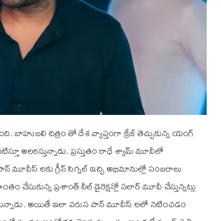
ి. బాహుబలి చిత్రం తో దేశ వ్యాప్తంగా క్రేజ్ తెచ్చుకున్న యంగ్
టిస్తూ అలరిస్తున్నాడు. ప్రస్తుతం రాధే శ్యామ్ మూవీలో
న్ మూవీస్ లకు గ్రీన్ సిగ్నల్ ఇచ్చి అభిమానుల్లో సంబరాలు
ంతం చేసుకున్న ప్రశాంత్ నీల్ డైరెక్షన్లో సలార్ మూవీ చేస్తున్నట్లు
ుకున్నాడు. అయితే ఇలా వరుస పాన్ మూవీస్ లలో నటించడం