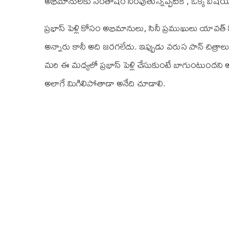
అభిమానులకు సంతోషం నింపుతున్నప్పటికీ , ఒక్క విషయంల
ప్రభాస్ పెళ్లి కోసం అభిమానులు, సినీ ప్రముఖులు యావత్ 
అన్నారు కానీ అది జరగలేదు. ఇప్పుడు వరుస పాన్ చిత్రాలు
మరి ఈ మధ్యలో ప్రభాస్ పెళ్లి చేసుకుంటే బాగుంటుందని 
అలాగే మిగిలిపోతాడా అనేది చూడాలి.