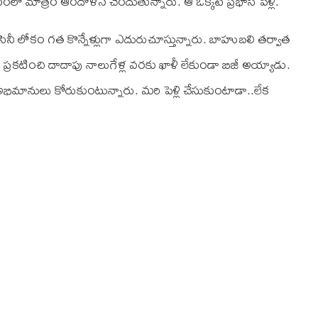
ో మాత్రం ఆందోళన చెందుతున్నారు. ఆ ఒక్కటే ప్రభాస్ పెళ్లి.
సినీ లోకం గత కొన్నేళ్లుగా ఎదురుచూస్తున్నారు. బాహుబలి తర్వాత
 ప్రకటించి దాదాపు నాలుగేళ్ల వరకు ఖాళీ లేకుండా బిజీ అయ్యాడు.
అభిమానులు కోరుకుంటున్నారు. మరి పెళ్లి చేసుకుంటాడా..లేక