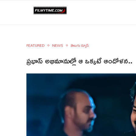
FEATURED
NEWS
తెలుగు న్యూస్
ప్రభాస్ అభిమానుల్లో ఆ ఒక్కటే ఆందోళన..