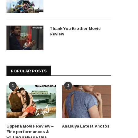
Thank You Brother Movie
Review
POPULAR POSTS
1
2
Uppena Movie Review –
Anasuya Latest Photos
Fine performances &
writing salvage this