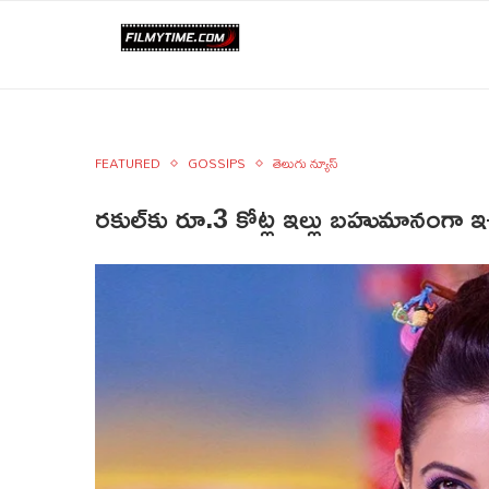
FEATURED
GOSSIPS
తెలుగు న్యూస్
రకుల్‌కు రూ.3 కోట్ల ఇల్లు బహుమానంగా ఇ