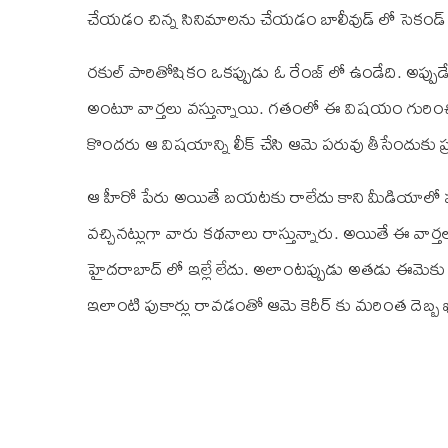
చేయడం చిన్న సినిమాలను చేయడం బాలీవుడ్‌ లో సెకండ్‌ హ
రకుల్‌ పారితోషికం ఒకప్పుడు ఓ రేంజ్‌ లో ఉండేది. అప్పు
అంటూ వార్తలు వస్తున్నాయి. గతంలో ఈ విషయం గురిం
కొందరు ఆ విషయాన్ని లీక్‌ చేసి ఆమె పరువు తీసేందుకు ప్ర
ఆ హీరో పేరు అయితే బయటకు రాలేదు కాని మీడియాలో పుకార
వచ్చినట్లుగా వారు కథనాలు రాస్తున్నారు. అయితే ఈ వార్త
హైదరాబాద్‌ లో ఇల్లే లేదు. అలాంటప్పుడు అతడు ఈమెకు ఎల
ఇలాంటి పుకార్లు రావడంతో ఆమె కెరీర్‌ కు మరింత దెబ్బ 