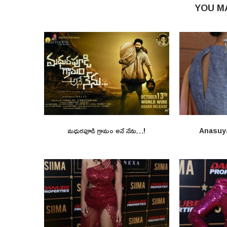
YOU M
మధురపూడి గ్రామం అనే నేను…!
Anasuy