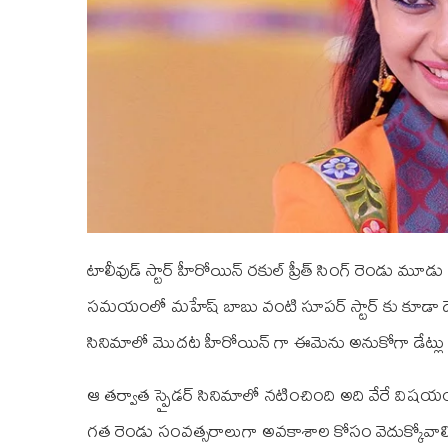
టాలీవుడ్‌ స్టార్‌ హీరోయిన్‌ రకుల్‌ ప్రీత్‌ సింగ్‌ రెండు
సమయంలో మహేష్‌ బాబు వంటి సూపర్‌ స్టార్‌ కు కూడా డేట్లు
సినిమాలో మొదట హీరోయిన్‌ గా ఈమెను అనుకోగా డేట్లు 
ఆ తర్వాత స్పైడర్‌ సినిమాలో నటించింది అది వేరే విషయం అన
గత రెండు సంవత్సరాలుగా అవకాశాల కోసం వెదుక్కోవాల్సి