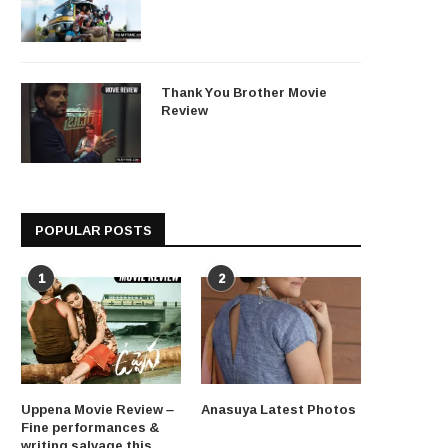
Thank You Brother Movie
Review
POPULAR POSTS
1
2
Uppena Movie Review –
Anasuya Latest Photos
Fine performances &
writing salvage this