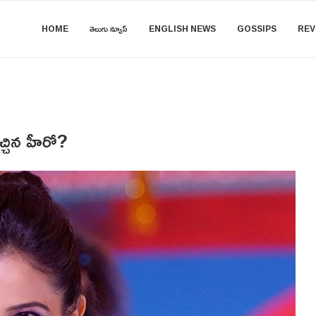
HOME
తెలుగు న్యూస్
ENGLISH NEWS
GOSSIPS
REV
చ్చిన హీరో?