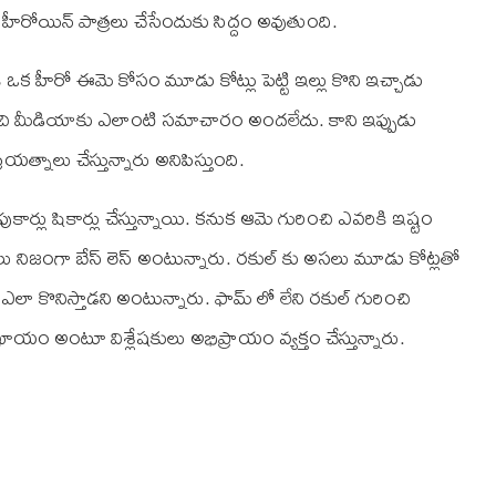
ీరోయిన్‌ పాత్రలు చేసేందుకు సిద్దం అవుతుంది.
డే ఒక హీరో ఈమె కోసం మూడు కోట్లు పెట్టి ఇల్లు కొని ఇచ్చాడు
చి మీడియాకు ఎలాంటి సమాచారం అందలేదు. కాని ఇప్పుడు
యత్నాలు చేస్తున్నారు అనిపిస్తుంది.
్లు షికార్లు చేస్తున్నాయి. కనుక ఆమె గురించి ఎవరికి ఇష్టం
లు నిజంగా బేస్‌ లెస్‌ అంటున్నారు. రకుల్‌ కు అసలు మూడు కోట్లతో
ా కొనిస్తాడని అంటున్నారు. ఫామ్‌ లో లేని రకుల్‌ గురించి
ఖాయం అంటూ విశ్లేషకులు అభిప్రాయం వ్యక్తం చేస్తున్నారు.