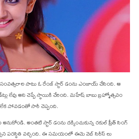
 మూడు సంవత్సరాల పాటు ఓ రేంజ్‌ స్టార్‌ డంను ఎంజాయ్‌ చేసింది. ఆ
 లేవు అని చెప్పే స్థాయికి చేరింది. మహేష్‌ బాబు బ్రహ్మోత్సవం
లేక పోవడంతో సారీ చెప్పంది.
ుకోండి. అంతటి స్టార్‌ డంను దక్కించుకున్న రకుల్‌ ప్రీత్‌ సింగ్‌
న పరస్థితి వచ్చింది. ఈ సమయంలో ఈమె వెబ్‌ సిరీస్‌ లు