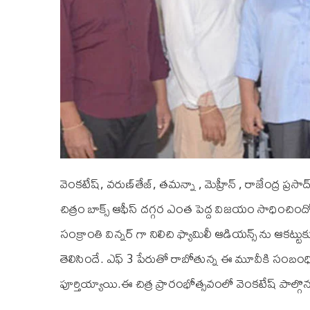
వెంకటేష్‌, వరుణ్‌తేజ్‌, తమన్నా , మెహ్రీన్ , రాజేంద్ర ప్రసా
చిత్రం బాక్స్ ఆఫీస్ దగ్గర ఎంత పెద్ద విజయం సాధించిందో 
సంక్రాంతి విన్నర్ గా నిలిచి ఫ్యామిలీ ఆడియన్స్ ను ఆకట్టుకు
తెలిసిందే. ఎఫ్‌ 3 పేరుతో రాబోతున్న ఈ మూవీకి సంబం
పూర్తియ్యాయి.ఈ చిత్ర ప్రారంభోత్సవంలో వెంకటేష్ పాల్గొ