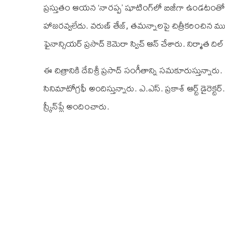
ప్రస్తుతం ఆయన ‘నారప్ప’ షూటింగ్‌లో బిజీగా ఉండటంతో 
హాజరవ్వలేదు. వరుణ్ తేజ్, తమన్నాలపై చిత్రీకరించిన ముహూర్
ఫైనాన్సియ‌ర్ ప్రసాద్ కెమెరా స్విచ్ ఆన్ చేశారు. నిర్మాత ది
ఈ చిత్రానికి దేవిశ్రీ ప్రసాద్ సంగీతాన్ని సమకూరుస్తున్
సినిమాటోగ్రఫీ అందిస్తున్నారు. ఎ.ఎస్. ప్రకాశ్ ఆర్ట్ డైర
స్క్రీన్‌ప్లే అందించారు.