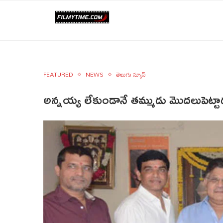
FEATURED
NEWS
తెలుగు న్యూస్
అన్నయ్య లేకుండానే తమ్ముడు మొదలుపెట్టా