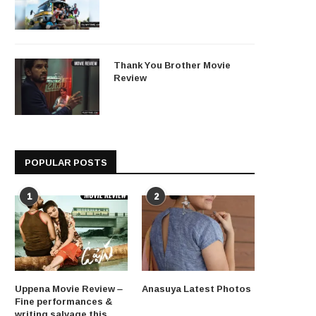
Thank You Brother Movie
Review
POPULAR POSTS
1
2
Uppena Movie Review –
Anasuya Latest Photos
Fine performances &
writing salvage this