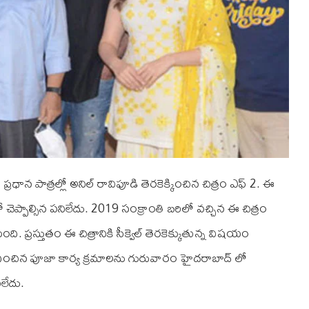
ద్ ప్రధాన పాత్రల్లో అనిల్ రావిపూడి తెరకెక్కించిన చిత్రం ఎఫ్‌ 2. ఈ
చెప్పాల్సిన పనిలేదు. 2019 సంక్రాంతి బరిలో వచ్చిన ఈ చిత్రం
ంది. ప్రస్తుతం ఈ చిత్రానికి సీక్వెల్‌ తెరకెక్కుతున్న విషయం
ధించిన పూజా కార్య క్రమాలను గురువారం హైదరాబాద్ లో
నలేదు.