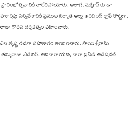
ప్రారంభోత్సవానికి రాలేకపోయారు. అలాగే, మెహ్రీన్ కూడా
తపు స‌న్నివేశానికి ప్రముఖ నిర్మాత అల్లు అర‌వింద్ క్లాప్ కొట్టగా,
ల్‌ రాజు గౌర‌వ ద‌ర్శక‌త్వం వ‌హించారు.
నారు. ఎస్.కృష్ణ రచనా సహకారం అందించారు. సాయి శ్రీరామ్
ెక్టర్. తమ్మిరాజు ఎడిటర్. ఆదినారాయణ, నారా ప్రవీణ్ అడిషనల్