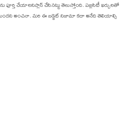
పూర్తి చేయాల‌నిప్లాన్ చేసిన‌ట్టు తెలుస్తోంది. ప‌బ్లిసిటీ ఖ‌ర్చుల‌తో
ుంటుంద‌ని అంచ‌నా. మరి ఈ బడ్జెట్ నిజామా కదా అనేది తెలియాల్సి