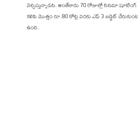
వెచ్చిస్తున్నాడ‌ట‌. అంతేకాదు 70 రోజుల్లో సినిమా షూటింగ్ ను 
క‌లిపి మొత్తం రూ.80 కోట్ల వ‌ర‌కు ఎఫ్ 3 బ‌డ్జెట్ చేరుక
ఉంది.