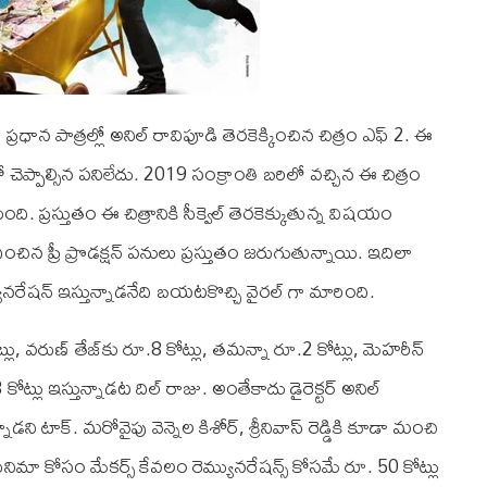
ద్ ప్రధాన పాత్రల్లో అనిల్ రావిపూడి తెరకెక్కించిన చిత్రం ఎఫ్‌ 2. ఈ
చెప్పాల్సిన పనిలేదు. 2019 సంక్రాంతి బరిలో వచ్చిన ఈ చిత్రం
ంది. ప్రస్తుతం ఈ చిత్రానికి సీక్వెల్‌ తెరకెక్కుతున్న విషయం
ిన ప్రీ ప్రొడక్షన్ పనులు ప్రస్తుతం జరుగుతున్నాయి. ఇదిలా
నరేషన్ ఇస్తున్నాడనేది బయటకొచ్చి వైరల్ గా మారింది.
, వ‌రుణ్ తేజ్‌కు రూ.8 కోట్లు, త‌మ‌న్నా రూ.2 కోట్లు, మెహ‌రీన్
.3 కోట్లు ఇస్తున్నాడ‌ట దిల్ రాజు. అంతేకాదు డైరెక్ట‌ర్ అనిల్
ని టాక్. మ‌రోవైపు వెన్నెల కిశోర్‌, శ్రీనివాస్ రెడ్డికి కూడా మంచి
నిమా కోసం మేక‌ర్స్ కేవ‌లం రెమ్యున‌రేష‌న్స్ కోస‌మే రూ. 50 కోట్లు