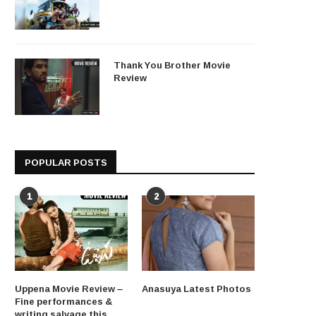
Thank You Brother Movie
Review
POPULAR POSTS
1
2
Uppena Movie Review –
Anasuya Latest Photos
Fine performances &
writing salvage this