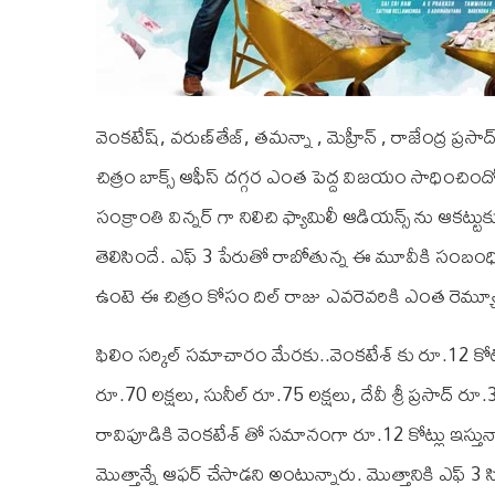
వెంకటేష్‌, వరుణ్‌తేజ్‌, తమన్నా , మెహ్రీన్ , రాజేంద్ర ప్రసా
చిత్రం బాక్స్ ఆఫీస్ దగ్గర ఎంత పెద్ద విజయం సాధించిందో 
సంక్రాంతి విన్నర్ గా నిలిచి ఫ్యామిలీ ఆడియన్స్ ను ఆకట్టుకు
తెలిసిందే. ఎఫ్‌ 3 పేరుతో రాబోతున్న ఈ మూవీకి సంబంధించ
ఉంటె ఈ చిత్రం కోసం దిల్ రాజు ఎవ‌రెవ‌రికి ఎంత రెమ్యూ
ఫిలిం సర్కిల్ సమాచారం మేరకు..వెంక‌టేశ్ కు రూ.12 కోట్లు
రూ.70 ల‌క్ష‌లు, సునీల్ రూ.75 ల‌క్ష‌లు, దేవీ శ్రీ ప్ర‌సాద్ రూ
రావిపూడికి వెంక‌టేశ్ తో సమానంగా రూ.12 కోట్లు ఇస్తున్నాడ‌
మొత్తాన్నే ఆఫ‌ర్ చేసాడని అంటున్నారు. మొత్తానికి ఎఫ్ 3 సి