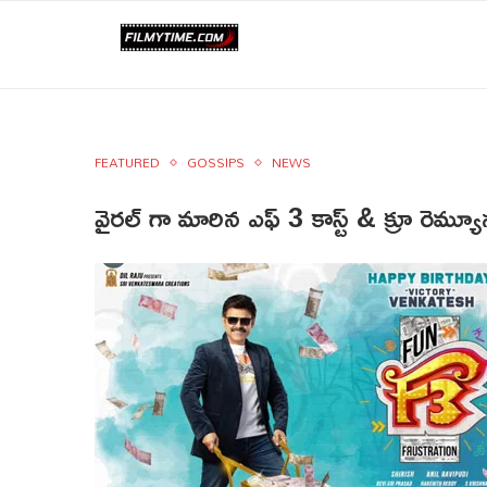
FEATURED
GOSSIPS
NEWS
వైరల్ గా మారిన ఎఫ్ 3 కాస్ట్ & క్రూ రెమ్య