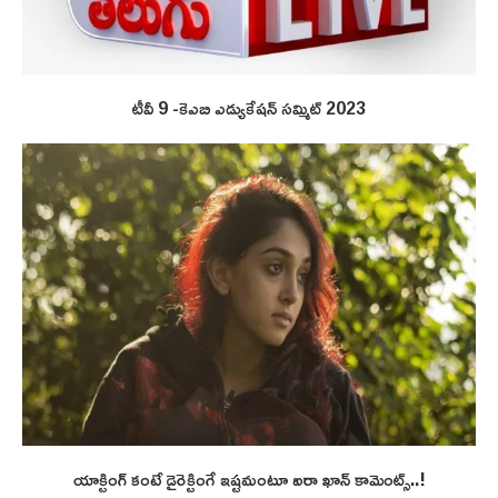
టీవీ 9 -కెఎబి ఎడ్యుకేషన్ సమ్మిట్ 2023
యాక్టింగ్ కంటే డైరెక్టింగే ఇష్టమంటూ ఐరా ఖాన్ కామెంట్స్..!