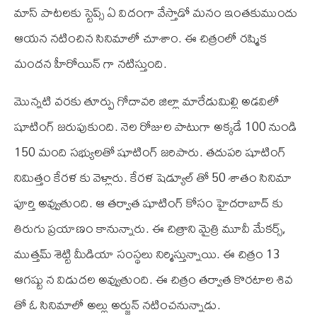
మాస్ పాటలకు స్టెప్స్ ఏ విదంగా వేస్తాడో మనం ఇంతకుముందు
ఆయన నటించిన సినిమాలో చూశాం. ఈ చిత్రంలో రష్మిక
మందన హీరోయిన్ గా నటిస్తుంది.
మొన్నటి వరకు తూర్పు గోదావరి జిల్లా మారేడుమిల్లి అడవిలో
షూటింగ్ జరుపుకుంది. నెల రోజుల పాటుగా అక్కడే 100 నుండి
150 మంది సభ్యులతో షూటింగ్ జరిపారు. తదుపరి షూటింగ్
నిమిత్తం కేరళ కు వెళ్లారు. కేరళ షెడ్యూల్ తో 50 శాతం సినిమా
పూర్తి అవ్వుతుంది. ఆ తర్వాత షూటింగ్ కోసం హైదరాబాద్ కు
తిరుగు ప్రయాణం కానున్నారు. ఈ చిత్రాని మైత్రి మూవీ మేకర్స్,
ముత్తమ్ శెట్టి మీడియా సంస్థలు నిర్మిస్తున్నాయి. ఈ చిత్రం 13
ఆగష్టు న విడుదల అవ్వుతుంది. ఈ చిత్రం తర్వాత కొరటాల శివ
తో ఓ సినిమాలో అల్లు అర్జున్ నటించనున్నాడు.