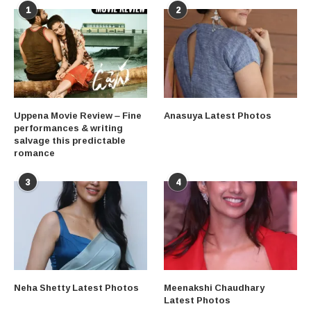
1
2
Uppena Movie Review – Fine
Anasuya Latest Photos
performances & writing
salvage this predictable
romance
3
4
Neha Shetty Latest Photos
Meenakshi Chaudhary
Latest Photos