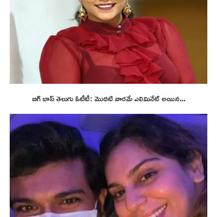
బిగ్ బాస్ తెలుగు ఓటీటీ: మొదటి వారమే ఎలిమినేట్ అయిన...