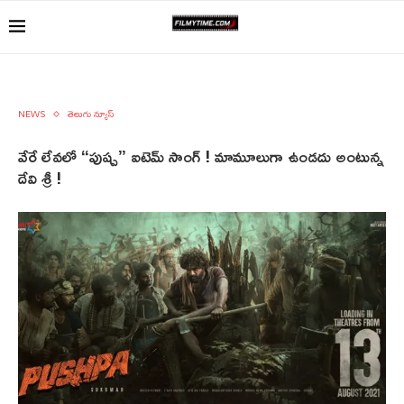
NEWS
తెలుగు న్యూస్
వేరే లేవలో “పుష్ప” ఐటెమ్ సాంగ్ ! మామూలుగా ఉండదు అంటున్న
దేవి శ్రీ !