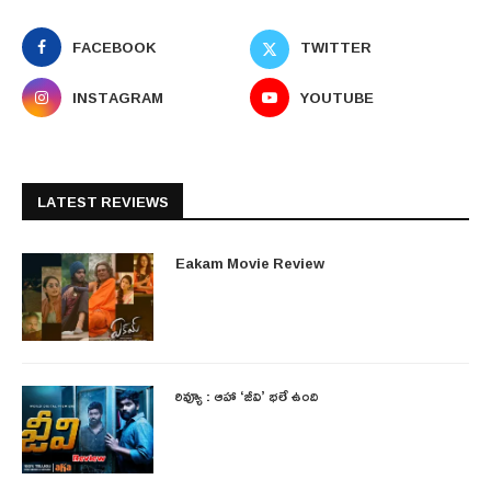
FACEBOOK
TWITTER
INSTAGRAM
YOUTUBE
LATEST REVIEWS
Eakam Movie Review
రివ్యూ : ఆహా ‘జీవి’ భలే ఉంది