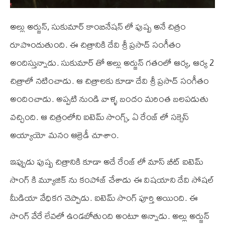
అల్లు అర్జున్, సుకుమార్ కాంబినేషన్ లో పుష్ప అనే చిత్రం
రూపొందుతుంది. ఈ చిత్రానికి దేవి శ్రీ ప్రసాద్ సంగీతం
అందిస్తున్నాడు. సుకుమార్ తో అల్లు అర్జున్ గతంలో ఆర్య, ఆర్య 2
చిత్రాలో నటించాడు. ఆ చిత్రాలకు కూడా దేవి శ్రీ ప్రసాద్ సంగీతం
అందించాడు. అప్పటి నుండి వాళ్ళ బందం మరింత బలపడుతు
వచ్చింది. ఆ చిత్రంలోని ఐటెమ్ సాంగ్స్, ఏ రేంజ్ లో సక్సెస్
అయ్యాయో మనం ఆల్రెడీ చూశాం.
ఇప్పుడు పుష్ప చిత్రానికి కూడా అదే రేంజ్ లో మాస్ బీట్ ఐటెమ్
సాంగ్ కి మ్యూజిక్ ను కంపోజ్ చేశాడు ఈ విషయాని దేవి సోషల్
మీడియా వేధికగ చెప్పాడు. ఐటెమ్ సాంగ్ పూర్తి అయింది. ఈ
సాంగ్ వేరే లేవలో ఉండబోతుంది అంటూ అన్నాడు. అల్లు అర్జున్