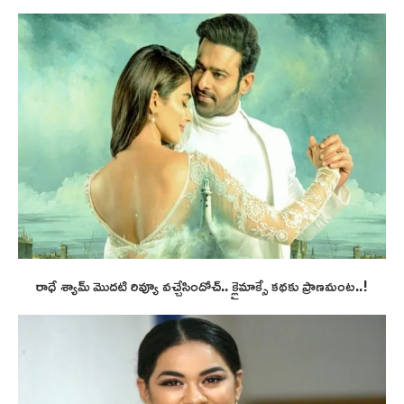
రాధే శ్యామ్ మొదటి రివ్యూ వచ్చేసిందోచ్.. క్లైమాక్సే కథకు ప్రాణమంట..!