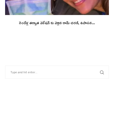
రెండేళ్ల తర్వాత వెకేషన్ కు వెళ్లిన రామ్ చరణ్, ఉపాసన...