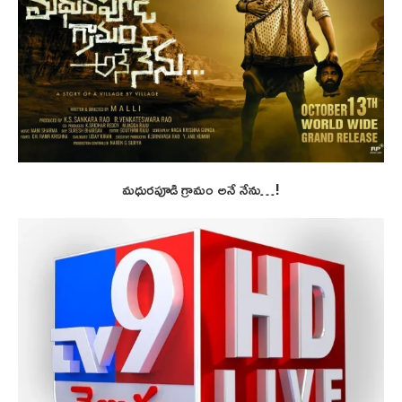
మధురపూడి గ్రామం అనే నేను…!