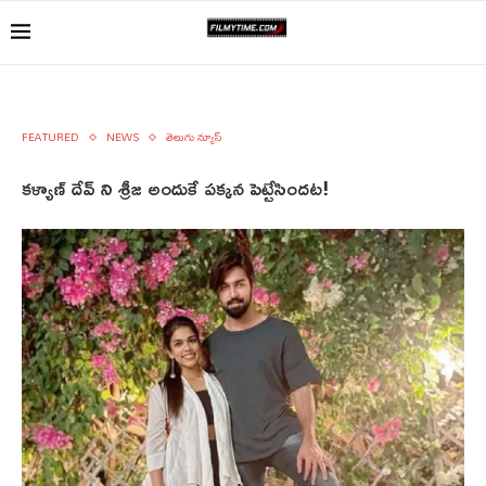
FEATURED
NEWS
తెలుగు న్యూస్
కళ్యాణ్ దేవ్ ని శ్రీజ అందుకే పక్కన పెట్టేసిందట!