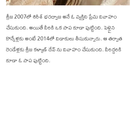
శ్రీజ 2007లో శిరీశ్ భరద్వాజ అనే ఓ వ్యక్తిని ప్రేమ వివాహం
చేసుకుంది. అయితే వీరికి ఒక పాప కూడా పుట్టింది. పెళ్లైన
కొన్నేళ్లకు అంటే 2014లో విడాకులు తీసుకున్నారు. ఆ తర్వాత
రెండేళ్లకు శ్రీజ కళ్యాణ్ దేవ్ ను వివాహం చేసుకుంది. వీరిద్దరికి
కూడా ఓ పాప పుట్టింది.