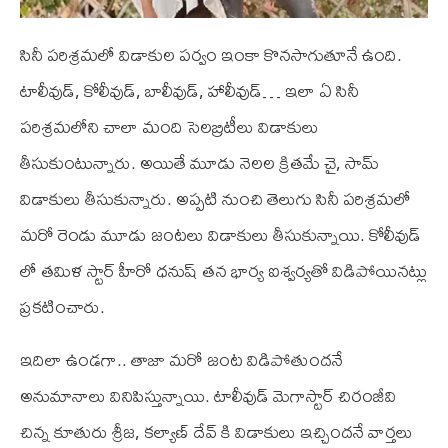
సినీ పరిశ్రమలో విడాకుల పర్వం ఇంకా కొనసాగుతూనే ఉంది.
టాలీవుడ్, కోలీవుడ్, బాలీవుడ్, హాలీవుడ్… ఇలా ఏ సినీ
పరిశ్రమలోని చాలా మంది సెలబ్రిటీలు విడాకులు
తీసుకుంటున్నారు. అయితే మూడు నెలల క్రితమే చై, సామ్
విడాకులు తీసుకున్నారు. అప్పటి నుంచి తెలుగు సినీ పరిశ్రమలో
మరో రెండు మూడు జంటలు విడాకులు తీసుకున్నాయి. కోలీవుడ్
లో తమిళ స్టార్ హీరో ధనుష్ తన భార్య ఐశ్వర్యతో విడిపోయినట్లు
ప్రకటించారు.
ఇదిలా ఉండగా.. తాజా మరో జంట విడిపోతుందనే
అనుమానాలు వినిపిస్తున్నాయి. టాలీవుడ్ మెగాస్టార్ చిరంజీవి
చిన్న కూతురు శ్రీజ, కల్యాణ్ దేవ్ కి విడాకులు ఇచ్చిందనే వార్తలు