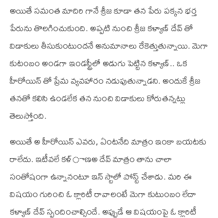
అయితే సమంత మాదిరి గానే శ్రీజ కూడా తన పేరు పక్కన భర్త
పేరును తొలగించుకుంది. అప్పటి నుంచి శ్రీజ కళ్యాణ్ దేవ్ తో
విడాకులు తీసుకుంటుందనే అనుమానాలు రేకెత్తుతున్నాయి. మెగా
కుటంబం అండగా ఇండస్ట్రీలో అడుగు పెట్టిన కళ్యాణ్.. ఒక
హీరోయిన్ తో ప్రేమ వ్యవహారం నడుపుతున్నాడని. అందుకే శ్రీజ
తనతో కలిసి ఉండలేక తన నుంచి విడాకులు కోరుతన్నట్లు
తెలుస్తోంది.
అయితే అ హీరోయిన్ ఎవరు, ఏంటనేది మాత్రం ఇంకా బయటకు
రాలేదు. ఇటీవలే కళ్ాణఅ దేవ్ మాత్రం తాను చాలా
సంతోషంగా ఉన్నానంటూ ఇన్ స్టాలో పోస్ట్ చేశాడు. మరి ఈ
విషయం గురించి ఓ క‌్లారిటీ రావాలంటే మెగా కుటుంబం లేదా
కళ్యాణ్ దేవ్ స్పందించాల్సిందే. అప్పుడే ఆ విషయంపై ఓ క్లారిటీ