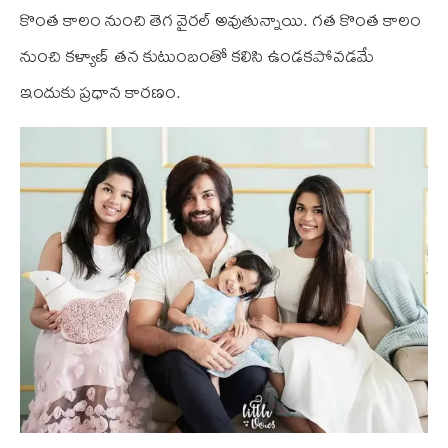
కొంత కాలం నుంచి తెగ వైరల్ అవుతున్నాయి. గత కొంత కాలం
నుంచి కళ్యాణ్ తన కుటుంబంతో కలిసి ఉండకపోవడమే
ఇందుకు ప్రధాన కారణం.