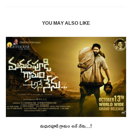
YOU MAY ALSO LIKE
మధురపూడి గ్రామం అనే నేను…!