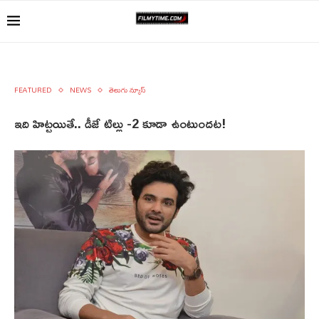
FEATURED
NEWS
తెలుగు న్యూస్
ఇది హిట్టయితే.. డీజే టిల్లు -2 కూడా ఉంటుందట!