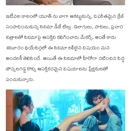
ఇటీవల కాలంలో యూత్ ను బాగా ఆకట్టుకున్న, విపరీతమైన క్రేజ్
సంపాదించుకున్న సినిమా డీజే టిల్లు. డెలాగులు, పాటలు, ప్రచార
చిత్రాలతో సినిమాపై ఆసక్తిని కలిగించారు మేకర్స్. అంతే కాదు
శనివారం థియేటర్లలో ఈ సినిమా రిలీజైన విషయం మన
అందరికీ తెలిసిందే. అయితే ఈ సినిమాలో హీరోగా నటించిన సిద్ధ
జొన్నలగడ్డ కొన్ని ఆసక్తికరమైన విషయాలను ప్రేక్షకులతో
పంచుకున్నారు.