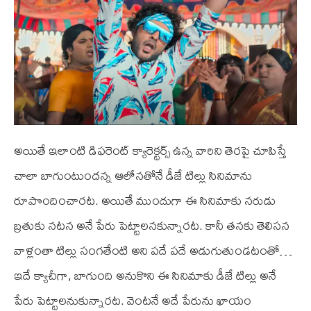
అయితే ఇలాంటి డిఫరెంట్ క్యారెక్టర్స్ ఉన్న వారిని తెరపై చూపిస్తే
చాలా బాగుంటుందన్న ఆలోనతోనే డీజే టిల్లు సినిమాను
రూపొందించారట. అయితే ముందుగా ఈ సినిమాకు నరుడు
బ్రతుకు నటన అనే పేరు పెట్టాలనకున్నారట. కానీ తనకు తెలిసన
వాళ్లంతా టిల్లు సంగతేంటి అని పదే పదే అడుగుతుండటంతో…
ఇదే క్యాచీగా, బాగుంది అనుకొని ఈ సినిమాకు డీజే టిల్లు అనే
పేరు పెట్టాలనుకున్నారట. వెంటనే అదే పేరును ఖాయం