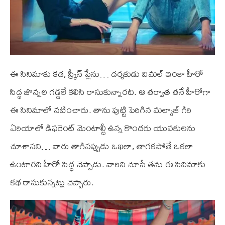
ఈ సినిమాకు కథ, స్క్రీన్ ప్లేను… దర్శకుడు విమల్ ఇంకా హీరో
సిద్ధ జొన్నల గడ్డలే కలిసి రాసుకున్నారట. ఆ తర్వాత తనే హీరోగా
ఈ సినిమాలో నటించారు. తాను పుట్టి పెరిగిన మల్కాజ్ గిరి
ఏరియాలో డిఫరెంట్ మెంటాల్టీ ఉన్న కొందరు యువకులను
చూశానని… వారు తాగినప్పుడు ఒఖలా, తాగకపోతే ఒకలా
ఉంటారని హీరో సిద్ధ చెప్పాడు. వారిని చూసే తను ఈ సినిమాకు
కథ రాసుకున్నట్లు చెప్పారు.