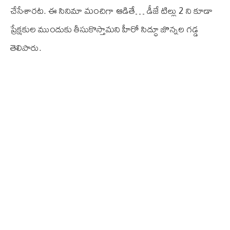
చేసేశారట. ఈ సినిమా మంచిగా ఆడితే… డీజే టిల్లు 2 ని కూడా
ప్రేక్షకుల ముందుకు తీసుకొస్తామని హీరో సిద్ధూ జొన్నల గడ్డ
తెలిపారు.