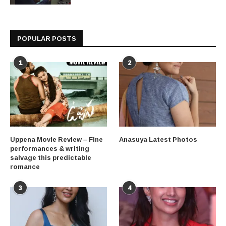
POPULAR POSTS
1
2
Uppena Movie Review – Fine
Anasuya Latest Photos
performances & writing
salvage this predictable
romance
3
4