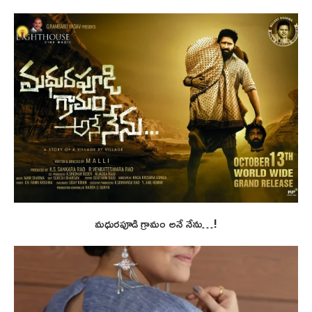
మధురపూడి గ్రామం అనే నేను…!