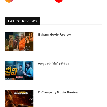
LATEST REVIEWS
Eakam Movie Review
రివ్యూ : ఆహా ‘జీవి’ భలే ఉంది
D Company Movie Review