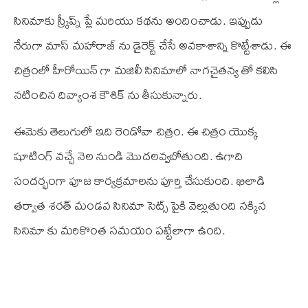
సినిమాకు స్క్రీప్న్ ప్లే మరియు కథను అందించాడు. ఇప్పుడు
నేరుగా మాస్ మహారాజ్ ను డైరెక్ట్ చేసే అవకాశాన్ని కొట్టేశాడు. ఈ
చిత్రంలో హీరోయిన్ గా మజిలీ సినిమాలో నాగచైతన్య తో కలిసి
నటించిన దివ్యాంశ కౌశిక్ ను తీసుకున్నారు.
ఈమెకు తెలుగులో ఇది రెండోవా చిత్రం. ఈ చిత్రం యొక్క
షూటింగ్ వచ్చే నెల నుండి మొదలవ్వబోతుంది. ఉగాది
సందర్భంగా పూజ కార్యక్రమాలను పూర్తి చేసుకుంది. ఖిలాడి
తర్వాత శరత్ మండవ సినిమా సెట్స్ పైకి వెల్లుతుంది నక్కిన
సినిమా కు మరికొంత సమయం పట్టేలాగా ఉంది.