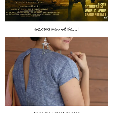
మధురపూడి గ్రామం అనే నేను…!