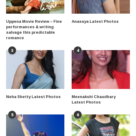
Uppena Movie Review – Fine
Anasuya Latest Photos
performances & writing
salvage this predictable
romance
3
4
Neha Shetty Latest Photos
Meenakshi Chaudhary
Latest Photos
5
6