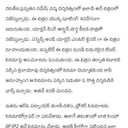
రవితేజ ప్రస్తుతం రమేష్ వర్మ దర్శకత్వంలో ఖిలాడి అనే చిత్రంలో
నటిస్తున్నాడు. ఈ చిత్రం యొక్క షూటింగ్ శరవేగంగా
జరుగుతుంది. యాక్షన్ కింగ్ అర్జున్ షార్జ కీలక పాత్రలో
నటిస్తున్నాడు. సస్పెన్స్ అండ్ యాక్షన్ ఎంటర్ టైనర్ గా ఈ చిత్రం
రూపొందుతుంది. ఇప్పటికే ఈ చిత్రం నుండి విడుదలైన టిజర్
సినిమాపై అంచనాలను పెంచుతుంది. ఈ చిత్రం తర్వాత నిజానికి
నక్కిన త్రినాదరావు దర్శకత్వంలో సినిమా చెయ్యాలిసింది కానీ
అనూహ్యంగ ఆ సినిమాను పక్కన పెడుతూ ఓ కొత్త దర్శకుడికి
ఛాన్స్ ఇచ్చాడు. అతనే శరత్ మండవ.
ఇతను ఆర్‌పి పట్నాయక్ తులసీదళం, బ్రోకర్ సినిమాలకు
సినిమాటోగ్రాఫర్ గా పనిచేశాడు. అలాగే తమిళంలో బాబీ సింహా
తో కో2 అనే సినిమాను చేశాడు. అజిత్ హీరోగా నటించిన బిల్లా