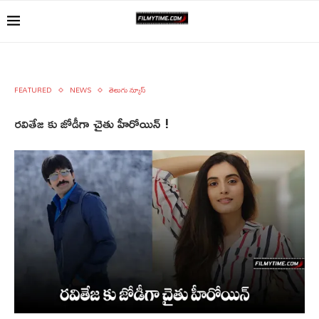
FEATURED
NEWS
తెలుగు న్యూస్
రవితేజ కు జోడీగా చైతు హీరోయిన్ !