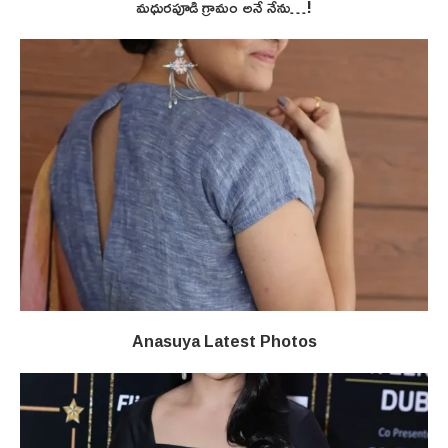
మధురపూడి గ్రామం అనే నేను…!
Anasuya Latest Photos