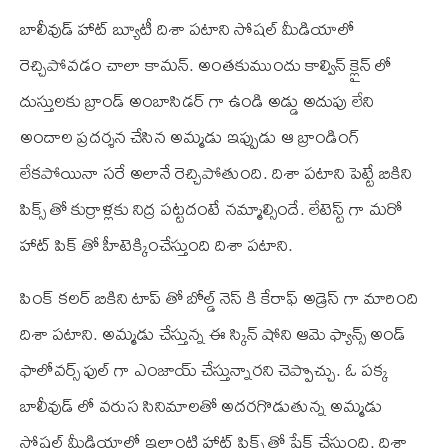
బాలీవుడ్ హాట్ బ్యూటీ దిశా పటాని సోషల్ మీడియాలో
రెచ్చిపోవడం చాలా కామన్. అంతకుముందు కాల్విన్ క్లైన్ లో
దుస్తులకు బ్రాండ్ అంబాసిడర్ గా ఉండి అడ్డు అదుపు లేని
అందాల ప్రదర్శన చేసిన అమ్మడు ఇప్పుడు ఆ బ్రాండింగ్
లేకపోయినా సరే అలానే రెచ్చిపోతుంది. దిశా పటాని పెట్టే బికిని
పిక్స్ తో కుర్రాళ్లకు నిద్ర పట్టదంటే నమ్మాల్సిందే. లేటెస్ట్ గా మరో
హాట్ పిక్ తో హీటెక్కించేస్తుంది దిశా పటాని.
పింక్ కలర్ బికిని టాప్ తో బోల్డ్ నెస్ కి కేరాఫ్ అడ్రెస్ గా మారింది
దిశా పటాని. అమ్మడు చేస్తున్న ఈ స్కిన్ షోని ఆమె ఫ్యాన్స్ అండ్
ఫాలోవర్స్ ఫుల్ గా ఎంజాయ్ చేస్తున్నారని చెప్పొచ్చు. ఓ పక్క
బాలీవుడ్ లో వరుస సినిమాలతో అదరగొడుతున్న అమ్మడు
సోషల్ మీడియాలో ఇలాంటి హాట్ పిక్స్ తో షేక్ చేస్తుంది. దిశా