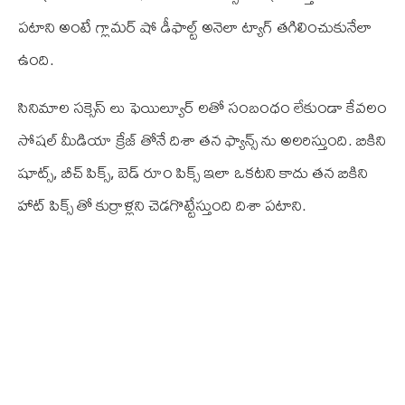
పటాని అంటే గ్లామర్ షో డీఫాల్ట్ అనెలా ట్యాగ్ తగిలించుకునేలా
ఉంది.
సినిమాల సక్సెస్ లు ఫెయిల్యూర్ లతో సంబంధం లేకుండా కేవలం
సోషల్ మీడియా క్రేజ్ తోనే దిశా తన ఫ్యాన్స్ ను అలరిస్తుంది. బికిని
షూట్స్, బీచ్ పిక్స్, బెడ్ రూం పిక్స్ ఇలా ఒకటని కాదు తన బికిని
హాట్ పిక్స్ తో కుర్రాళ్లని చెడగొట్టేస్తుంది దిశా పటాని.