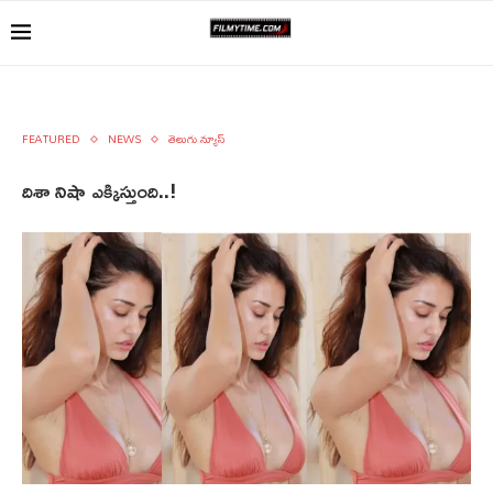
FEATURED
NEWS
తెలుగు న్యూస్
దిశా నిషా ఎక్కిస్తుంది..!