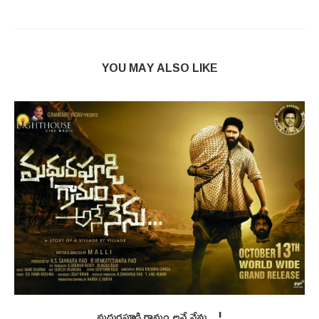
YOU MAY ALSO LIKE
మధురపూడి గ్రామం అనే నేను…!