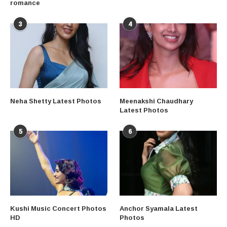
romance
3
4
Neha Shetty Latest Photos
Meenakshi Chaudhary
Latest Photos
5
6
Kushi Music Concert Photos
Anchor Syamala Latest
HD
Photos