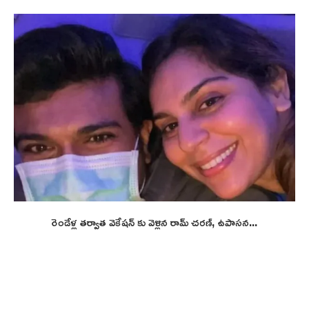
రెండేళ్ల తర్వాత వెకేషన్ కు వెళ్లిన రామ్ చరణ్, ఉపాసన...