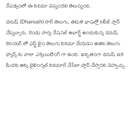
నేపథ్యంలో ఈ సినిమా వస్తుందని తెలుస్తుంది.
ధనుష్ (Dhanush) సార్ తెలుగు, తమిళ భాషల్లో రిలీజ్ ప్లాన్
చేస్తున్నారు. రెండు సార్లు నేషనల్ అవార్డ్ అందుకున్న ధనుష్
కెరియర్ లో ఫస్ట్ టైం తెలుగు సినిమా చేయడం అతని తెలుగు
ఫ్యాన్స్ కు చాలా ఎక్సయిటింగ్ గా ఉంది. ఖచ్చితంగా ధనుష్ ఇక
మీదట అన్ని బైలింగ్వల్ సినిమాలే చేసేలా ప్లాన్ చేస్తారని చెప్పొచ్చు.