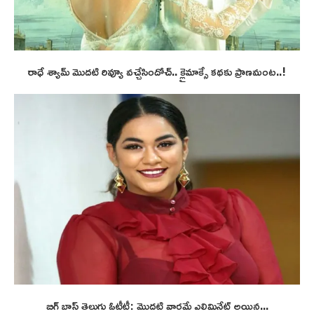
రాధే శ్యామ్ మొదటి రివ్యూ వచ్చేసిందోచ్.. క్లైమాక్సే కథకు ప్రాణమంట..!
బిగ్ బాస్ తెలుగు ఓటీటీ: మొదటి వారమే ఎలిమినేట్ అయిన...