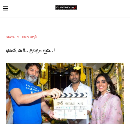
NEWS
తెలుగు న్యూస్
ధనుష్ సార్.. త్రివిక్రం క్లాప్..!