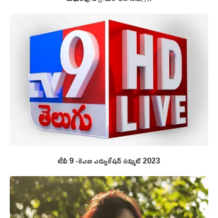
టీవీ 9 -కెఎబి ఎడ్యుకేషన్ సమ్మిట్ 2023