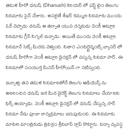
తమిళ హీరో ధనుష్ (Dhanush) కెరియర్ లో ఫస్ట్ టైం తెలుగు
సినిమాకు సైన్ చేశారు. అసలైతే శేఖర్ కమ్ముల సినిమాకు ముందు
ఓకే చెప్పాడు ధనుష్ ఆ తర్వాత యువ దర్శకుడు వెంకీ అట్లూరి
సినిమాకు గ్రీన్ సిగ్నల్ ఇచ్చాడు. అయితే ముందు వెంకీ అట్లూరి
సినిమానే సెట్స్ మీదకు వెళ్తుంది. సితార ఎంటర్టైన్మెంట్స్ బ్యానర్ లో
ధనుష్ హీరోగా వెంకీ అట్లూరి డైరక్షన్ లో వస్తున్న సినిమా సార్. ఈ
సినిమాలో సంయుక్త మీనన్ హీరోయిన్ గా నటిస్తుంది.
ఇన్నాళ్లు తన తమిళ సినిమాలతోనే తెలుగు ఆడియెన్స్ ను
అలరించిన ధనుష్ ఇక మీద డైరెక్ట్ తెలుగు సినిమాలు చేయాలని
ఫిక్స్ అయ్యాడు. వెంకీ అట్లూరి డైరక్షన్ లో ధనుష్ చేస్తున్న సార్
సినిమా నేడు పూజా కార్యక్రమాలు జరుపుకుంది. ఈ సినిమాకు
మాటల మాంత్రికుడు త్రివిక్రం శ్రీనివాస్ క్లాప్ కొట్టారు. విద్యా వ్యవస్థ