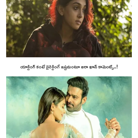
యాక్టింగ్ కంటే డైరెక్టింగే ఇష్టమంటూ ఐరా ఖాన్ కామెంట్స్..!