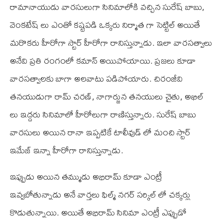
రామానాయుడు వారసులుగా సినిమాలోకి వచ్చిన సురేష్ బాబు,
వెంకటేష్ లు ఎంతో కష్టపడి ఒక్కరు నిర్మాత గా సెట్టిల్ అయితే
మరొకరు హీరోగా స్టార్ హీరోగా రానిస్తున్నాడు. ఇలా వారసత్వాలు
అనేవి ప్రతి రంగంలో కమాన్ అయిపోయాయి. ప్రజలు కూడా
వారసత్వాలకు బాగా అలవాటు పడిపోయారు. చిరంజీవి
తనయుడుగా రామ్ చరణ్, నాగార్జున తనయులు చైతు, అఖిల్
లు ఇద్దరు సినిమాలో హీరోలుగా రాణిస్తున్నారు. సురేష్ బాబు
వారసులు అయిన రానా ఇప్పటికే టాలీవుడ్ లో మంచి స్టార్
ఇమేజ్ ఇన్నా హీరోగా రానిస్తున్నాడు.
ఇప్పుడు అయిన తమ్ముడు అభిరామ్ కూడా ఎంట్రీ
ఇవ్వబోతున్నాడు అనే వార్తలు ఫిల్మ్ నగర్ సర్కిల్ లో చక్కర్లు
కొడుతున్నాయి. అయితే అభిరామ్ సినిమా ఎంట్రీ ఎప్పుడో