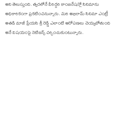
అని తెలుస్తుంది. త్వరలోనే వీరిద్దరి కాంబినేషన్లో సినిమాను
అధికారికంగా ప్రకటించనున్నారు. మరి అభిరామ్ సినిమా ఎంట్రీ
అతడి మాజీ ప్రేయసి శ్రీ రెడ్డి ఎలాంటి ఆరోపణలు చెయ్యబోతుంది
అనే విషయంపై నెటిజన్స్ చర్చించుకుంటున్నారు.