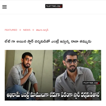
FEATURED
NEWS
తెలుగు న్యూస్
లేట్ గా అయిన స్టార్ దర్శకుడితో ఎంట్రీ ఇస్తున్న రానా తమ్ముడు