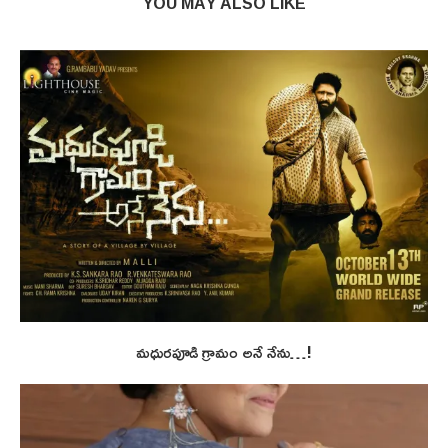
YOU MAY ALSO LIKE
మధురపూడి గ్రామం అనే నేను…!