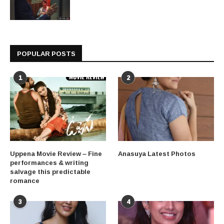
POPULAR POSTS
1
2
Uppena Movie Review – Fine
Anasuya Latest Photos
performances & writing
salvage this predictable
romance
3
4