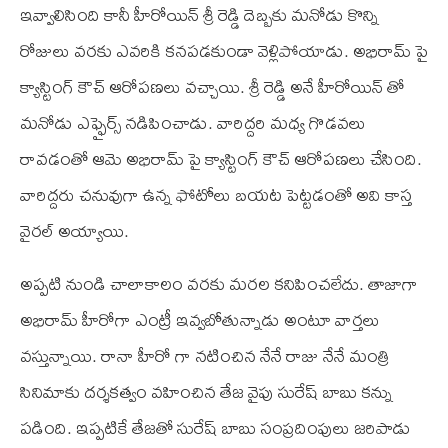
ఇవ్వాలిసింది కానీ హీరోయిన్ శ్రీ రెడ్డి దెబ్బకు మనోడు కొన్ని
రోజులు వరకు ఎవరికి కనపడకుండా వెళ్లిపోయాడు. అభిరామ్ పై
క్యాస్టింగ్ కౌచ్ ఆరోపణలు వచ్చాయి. శ్రీ రెడ్డి అనే హీరోయిన్ తో
మనోడు ఎఫ్ఫైర్స్ నడిపించాడు. వారిద్దరి మధ్య గొడవలు
రావడంతో ఆమె అభిరామ్ పై క్యాస్టింగ్ కౌచ్ ఆరోపణలు చేసింది.
వారిద్దరు చనువుగా ఉన్న ఫోటోలు బయట పెట్టడంతో అవి కాస్త
వైరల్ అయ్యాయి.
అప్పటి నుండి చాలాకాలం వరకు మరల కనిపించలేదు. తాజాగా
అభిరామ్ హీరోగా ఎంట్రీ ఇవ్వబోతున్నాడు అంటూ వార్తలు
వస్తున్నాయి. రానా హీరో గా నటించిన నేనే రాజు నేనే మంత్రి
సినిమాకు దర్శకత్వం వహించిన తేజ వైపు సురేష్ బాబు కన్ను
పడింది. ఇప్పటికే తేజతో సురేష్ బాబు సంప్రదింపులు జరిపాడు