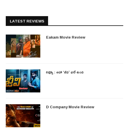
LATEST REVIEWS
Eakam Movie Review
రివ్యూ : ఆహా ‘జీవి’ భలే ఉంది
D Company Movie Review