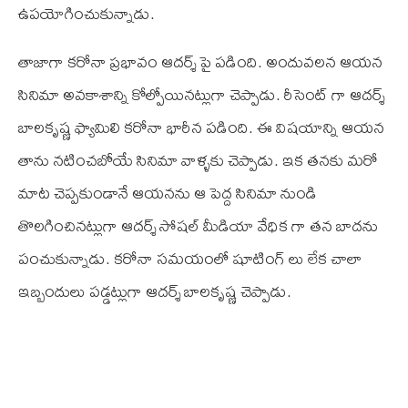
ఉపయోగించుకున్నాడు.
తాజాగా కరోనా ప్రభావం ఆదర్శ్ పై పడింది. అందువలన ఆయన
సినిమా అవకాశాన్ని కోల్పోయినట్లుగా చెప్పాడు. రీసెంట్ గా ఆదర్శ్
బాలకృష్ణ ఫ్యామిలి కరోనా భారీన పడింది. ఈ విషయాన్ని ఆయన
తాను నటించబోయే సినిమా వాళ్ళకు చెప్పాడు. ఇక తనకు మరో
మాట చెప్పకుండానే ఆయనను ఆ పెద్ద సినిమా నుండి
తొలగించినట్లుగా ఆదర్శ్ సోషల్ మీడియా వేధిక గా తన బాదను
పంచుకున్నాడు. కరోనా సమయంలో షూటింగ్ లు లేక చాలా
ఇబ్బందులు పడ్డట్లుగా ఆదర్శ్ బాలకృష్ణ చెప్పాడు.