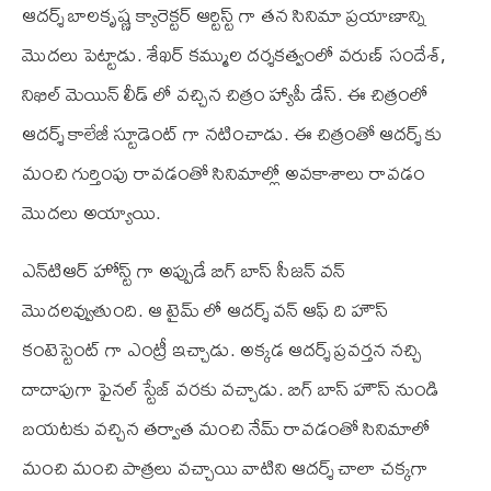
ఆదర్శ్ బాలకృష్ణ క్యారెక్టర్ ఆర్టిస్ట్ గా తన సినిమా ప్రయాణాన్ని
మొదలు పెట్టాడు. శేఖర్ కమ్ముల దర్శకత్వంలో వరుణ్ సందేశ్,
నిఖిల్ మెయిన్ లీడ్ లో వచ్చిన చిత్రం హ్యాపీ డేస్. ఈ చిత్రంలో
ఆదర్శ్ కాలేజీ స్టూడెంట్ గా నటించాడు. ఈ చిత్రంతో ఆదర్శ్ కు
మంచి గుర్తింపు రావడంతో సినిమాల్లో అవకాశాలు రావడం
మొదలు అయ్యాయి.
ఎన్‌టి‌ఆర్ హోస్ట్ గా అప్పుడే బిగ్ బాస్ సీజన్ వన్
మొదలవ్వుతుంది. ఆ టైమ్ లో ఆదర్శ్ వన్ ఆఫ్ ది హౌస్
కంటెస్టెంట్ గా ఎంట్రీ ఇచ్చాడు. అక్కడ ఆదర్శ్ ప్రవర్తన నచ్చి
దాదాపుగా ఫైనల్ స్టేజ్ వరకు వచ్చాడు. బిగ్ బాస్ హౌస్ నుండి
బయటకు వచ్చిన తర్వాత మంచి నేమ్ రావడంతో సినిమాలో
మంచి మంచి పాత్రలు వచ్చాయి వాటిని ఆదర్శ్ చాలా చక్కగా