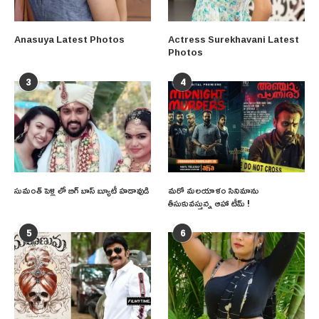
Anasuya Latest Photos
Actress Surekhavani Latest
Photos
3
4
సుమంత్ పెళ్లి లో బిగ్ బాస్ బ్యూటీ హడావుడి
మరో మలయాళం సినిమాను
తీసుకువస్తున్న ఆహా టీమ్ !
5
6