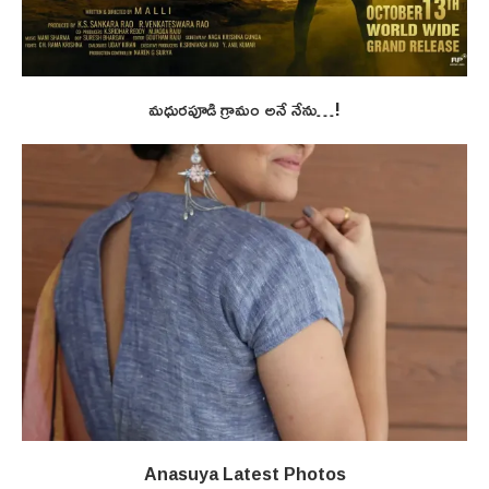
మధురపూడి గ్రామం అనే నేను…!
Anasuya Latest Photos