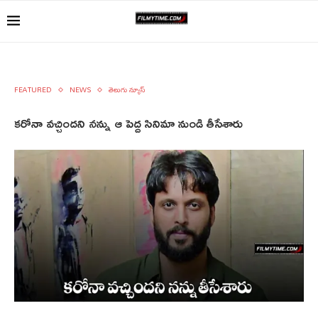
FEATURED
NEWS
తెలుగు న్యూస్
కరోనా వచ్చిందని నన్ను ఆ పెద్ద సినిమా నుండి తీసేశారు