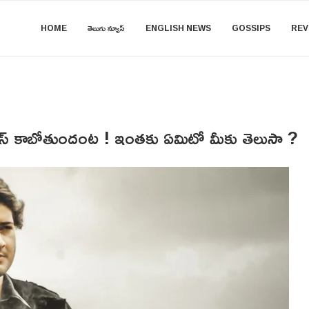
HOME
తెలుగు న్యూస్
ENGLISH NEWS
GOSSIPS
REV
స్ ప్లస్ కాబోతుందంట ! ఇంతకు ఏమిటో మీకు తెలుసా ?