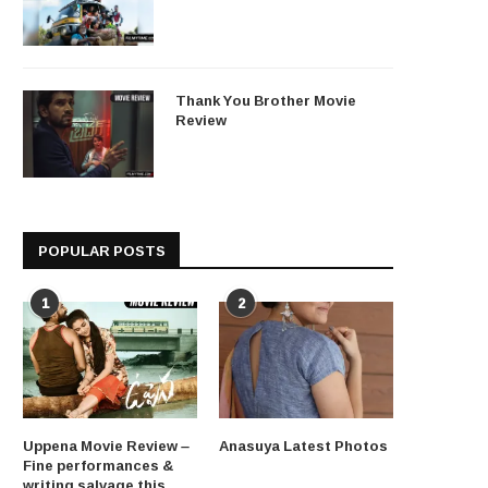
Thank You Brother Movie
Review
POPULAR POSTS
1
2
Uppena Movie Review –
Anasuya Latest Photos
Fine performances &
writing salvage this