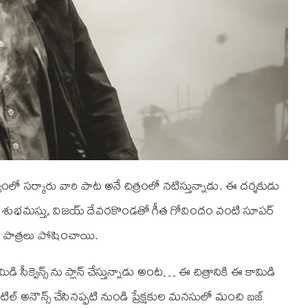
ంలో సర్కారు వారి పాట అనే చిత్రంలో నటిస్తున్నాడు. ఈ దర్శకుడు
స్తు శుభమస్తు, విజయ్ దేవరకొండతో గీత గోవిందం వంటి సూపర్
లక పాత్రలు పోషించాయి.
ీక్వెన్స్ ను ప్లాన్ చేస్తున్నాడు అంట… ఈ చిత్రానికి ఈ కామిడి
టైటిల్ అనౌన్స్ చేసినప్పటి నుండి ప్రేక్షకుల మనసులో మంచి బజ్