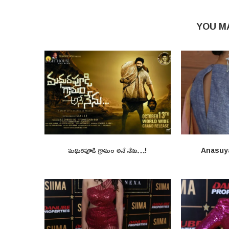
YOU M
మధురపూడి గ్రామం అనే నేను…!
Anasuy