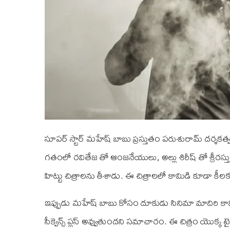
సూపర్ స్టార్ మహేష్ బాబు ప్రస్తుతం పరుశురామ్ దర్శకత్వ
గతంలో రవితేజ తో ఆంజనేయులు, అల్లు శిరీష్ తో శ్రీర
హిట్టు చిత్రాలను తీశాడు. ఈ చిత్రాలలో కామిడి కూడా కీ
ఇప్పుడు మహేష్ బాబు కోసం దూకుడు సినిమా మాదిరి కామిడి స
సీక్వెన్స్ ప్లస్ అవ్వుతుందని సమాచారం. ఈ చిత్రం యొక్క 