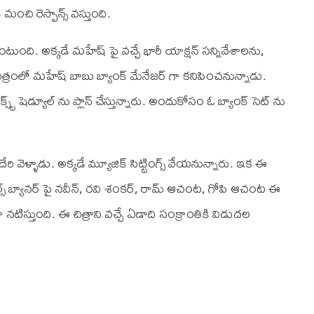
 మంచి రెస్పాన్స్ వస్తుంది.
ుంది. అక్కడే మహేష్ పై వచ్చే భారీ యాక్షన్ సన్నివేశాలను,
ిత్రంలో మహేష్ బాబు బ్యాంక్ మేనేజర్ గా కనిపించనున్నాడు.
ట్ షెడ్యూల్ ను ప్లాన్ చేస్తున్నారు. అందుకోసం ఓ బ్యాంక్ సెట్ ను
వెళ్ళాడు. అక్కడే మ్యూజిక్ సిట్టింగ్స్ వేయనున్నారు. ఇక ఈ
14 రీల్స్ బ్యానర్ పై నవీన్, రవి శంకర్, రామ్ ఆచంట, గోపి ఆచంట ఈ
న్ గా నటిస్తుంది. ఈ చిత్రాని వచ్చే ఏడాది సంక్రాంతికి విడుదల