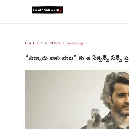
FEATURED
NEWS
తెలుగు న్యూస్
“సర్కారు వారి పాట” కు ఆ సీక్వెన్స్ సీన్