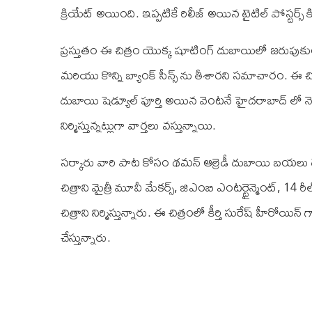
క్రియేట్ అయింది. ఇప్పటికే రిలీజ్ అయిన టైటిల్ పోస్టర్స్ కి
ప్రస్తుతం ఈ చిత్రం యొక్క షూటింగ్ దుబాయిలో జరుపుకుంట
మరియు కొన్ని బ్యాంక్ సీన్స్ ను తీశారని సమాచారం. ఈ చ
దుబాయి షెడ్యూల్ పూర్తి అయిన వెంటనే హైదరాబాద్ లో నెక్స్
నిర్మిస్తున్నట్లుగా వార్తలు వస్తున్నాయి.
సర్కారు వారి పాట కోసం థమన్ ఆల్రెడీ దుబాయి బయలు దేరి 
చిత్రాని మైత్రీ మూవీ మేకర్స్, జి‌ఎం‌బి ఎంటర్టైన్మెంట్, 
చిత్రాని నిర్మిస్తున్నారు. ఈ చిత్రంలో కీర్తి సురేష్ హీరోయి
చేస్తున్నారు.