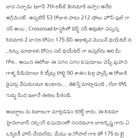
బావ నచ్చాడు (జూన్ 7th రిలీజ్ )సినిమాకి ఇస్తాం అనేది
అగ్రిమెంట్. అప్పటికే 53 రోజుల పాటు 212 షోలు హౌస్ ఫుల్ గా
రన్ అయి , Crossroad హిస్టరీలో బెస్ట్ రన్ అవుతూ వస్తున్న
సినిమాని 2 వారల కోసం 175 డేస్ ఆడాల్సిన మెయిన్ థియేటర్ ని
, నిన్ను చూడాలని కోసం సబ్ థియేటర్ గా ఇవ్వలేదు అని మీ
గోల.. అయిన ఈరోజు ఈ సగం సగం విషయాలు చెప్పే పుహన
గాళ్ళ వీడియోలూ రీ ట్వీట్లు కొట్టె 90 శాతం పిల్ల ఫ్యాన్స్ ఆ రోజుకి
డైపర్లు వేసుకుంటూ ఉంటారు… తెలిస్తే మాట్లాడండి , లేదా కోడి
గుడ్డు మీద ఇలానే ఈకలు పీకండి.
అబద్దాలు ను నిజాలుగా మాట్లడడం కరెక్ట్ కాదు. ఈ సినిమా
హైదరాబాద్ రన్నింగ్ విషయంలో నందమూరి బాలకృష్ణ గారు ఏ
ఒక్కరికీ ఫోన్ చేయలేదు. మేము బి.గోపాల్ గారి తో 175 కు ట్రై