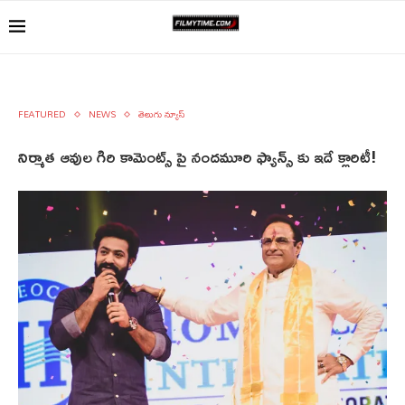
FEATURED
NEWS
తెలుగు న్యూస్
నిర్మాత ఆవుల గిరి కామెంట్స్ పై నందమూరి ఫ్యాన్స్‌ కు ఇదే క్లారిటీ!