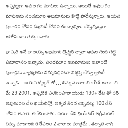
అప్పట్లుగా ఆవుల గిరి మాటలు ఉన్నాయి. అయితే ఆవుల గిరి
మాటలను నందమూరి అభిమానులు కొట్టి పారేస్తున్నారు. ఆయన
ప్రచారం కోసం పబ్లిసిటీ కోసం ఈ వ్యాఖ్యలు చేస్తున్నట్లుగా
ఆరోపణలు గుప్పించారు.
భాస్కర్ అనే బాలయ్య అభిమాని ట్విట్టర్ ద్వారా ఆవుల గిరికి గట్టి
సమాధానం ఇచ్చాడు. నందమూరి అభిమానులు ఇలాంటి
పుకార్లను వ్యాఖ్యలను నమ్మవద్దంటూ విజ్ఞప్తి చేస్తూ క్లారిటీ
ఇచ్చాడు. ఆయన ట్విట్టర్ లో… నిన్నుచూడాలని రిలీజ్ అయింది
మే 23 2001, అప్పటికి నరసింహనాయుడు 130+ డేస్ తో రన్
అవుతుంది దేవి థియేటర్లో. ఇక్కడ కింద చెప్పినట్టు 100 డేస్
కోసం ఆపారు అనేది బూతు. ఇంకా దేవి థియేటర్ అగ్రిమెంట్
నిన్ను చూడాలని కి కేవలం 2 వారాలు మాత్రమే , తర్వాత నాగ్