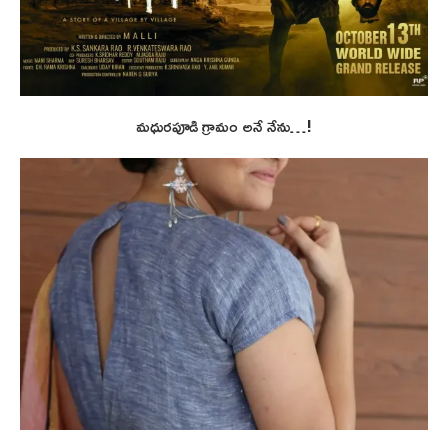
మధురపూడి గ్రామం అనే నేను…!