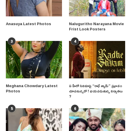
Anasuya Latest Photos
Naluguritho Narayana Movie
Frist Look Posters
3
4
Meghana Chowdary Latest
ఏ హీరో సినిమాపై “రాధే శ్యామ్” ప్రభావం
Photos
చూపనున్నదో ! భయపడుతున్న నిర్మాతలు
?
5
6