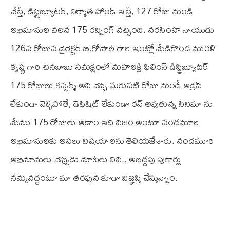
చేస్తే, డిస్ట్రిబ్యూటర్, నిర్మాత హాండ్ ఇస్తే, 127 రోజు నుండి
అభిమానుల వలన 175 రన్నింగ్ వచ్చింది. నరసింహ నాయుడు
126వ రోజున డైరెక్టర్ బి.గోపాల్ గారి ఇంట్లో మేడికొండ మురళి
కృష్ణ గారి చినబాబు సమక్షంలో మహలక్షి ఫిలింస్ డిస్ట్రిబ్యూటర్
175 రోజులు కన్ఫర్మ్ అని చెప్పి మరుసటి రోజు నుండీ అడ్రస్
లేకుండా వెళ్ళిపోతే, డెఫిషిట్ లేకుండా రన్ అవుతున్న సినిమా ను
మేము 175 రోజులు ఆడాం ఇది నిజం అంటూ నందమూరి
అభిమానులకు అసలు విషయాలను తెలియజేశారు. నందమూరి
అభిమానులు చెప్పుడు మాటలు విని.. అబద్దపు పుకార్లు
నమ్మవద్దంటూ మా తరపున కూడా విజ్ఞప్తి చేస్తున్నాం.