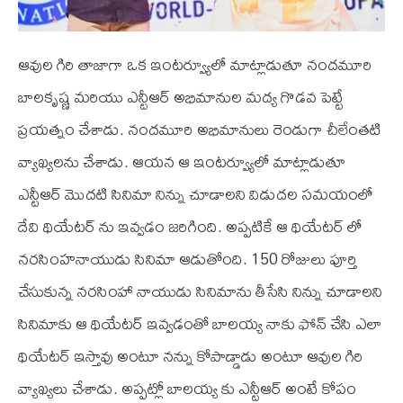
ఆవుల గిరి తాజాగా ఒక ఇంటర్వ్యూలో మాట్లాడుతూ నందమూరి
బాలకృష్ణ మరియు ఎన్టీఆర్ అభిమానుల మద్య గొడవ పెట్టే
ప్రయత్నం చేశాడు. నందమూరి అభిమానులు రెండుగా చీలేంతటి
వ్యాఖ్యలను చేశాడు. ఆయన ఆ ఇంటర్వ్యూలో మాట్లాడుతూ
ఎన్టీఆర్‌ మొదటి సినిమా నిన్ను చూడాలని విడుదల సమయంలో
దేవి థియేటర్ ను ఇవ్వడం జరిగింది. అప్పటికే ఆ థియేటర్ లో
నరసింహనాయుడు సినిమా ఆడుతోంది. 150 రోజులు పూర్తి
చేసుకున్న నరసింహా నాయుడు సినిమాను తీసేసి నిన్ను చూడాలని
సినిమాకు ఆ థియేటర్ ఇవ్వడంతో బాలయ్య నాకు ఫోన్ చేసి ఎలా
థియేటర్ ఇస్తావు అంటూ నన్ను కోపాడ్డాడు అంటూ ఆవుల గిరి
వ్యాఖ్యలు చేశాడు. అప్పట్లో బాలయ్య కు ఎన్టీఆర్‌ అంటే కోపం