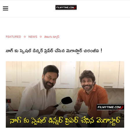
FEATURED
NEWS
తెలుగు న్యూస్
నాగ్ కు స్పెషల్ డిన్నర్ ప్రిపేర్ చేసిన మెగాస్టార్ చిరంజీవి !