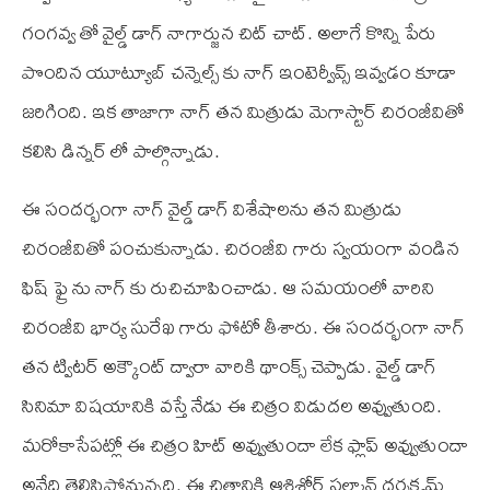
గంగవ్వ తో వైల్డ్ డాగ్ నాగార్జున చిట్ చాట్. అలాగే కొన్ని పేరు
పొందిన యూట్యూబ్ చన్నెల్స్ కు నాగ్ ఇంటెర్వీవ్స్ ఇవ్వడం కూడా
జరిగింది. ఇక తాజాగా నాగ్ తన మిత్రుడు మెగాస్టార్ చిరంజీవితో
కలిసి డిన్నర్ లో పాల్గొన్నాడు.
ఈ సందర్భంగా నాగ్ వైల్డ్ డాగ్ విశేషాలను తన మిత్రుడు
చిరంజీవితో పంచుకున్నాడు. చిరంజీవి గారు స్వయంగా వండిన
ఫిష్ ఫ్రై ను నాగ్ కు రుచిచూపించాడు. ఆ సమయంలో వారిని
చిరంజీవి భార్య సురేఖ గారు ఫోటో తీశారు. ఈ సందర్భంగా నాగ్
తన ట్విటర్ అక్కౌంట్ ద్వారా వారికి థాంక్స్ చెప్పాడు. వైల్డ్ డాగ్
సినిమా విషయానికి వస్తే నేడు ఈ చిత్రం విడుదల అవ్వుతుంది.
మరోకాసేపట్లో ఈ చిత్రం హిట్ అవ్వుతుందా లేక ఫ్లాప్ అవ్వుతుందా
అనేది తెలిసిపోనున్నది. ఈ చిత్రానికి ఆశిశోర్ సల్మాన్ దర్శక్త్వమ్