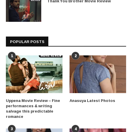
Thank You Brother Movie Review
POPULAR POSTS
1
2
Uppena Movie Review – Fine
Anasuya Latest Photos
performances & writing
salvage this predictable
romance
3
4