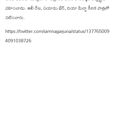
వహించాడు. అలీ రేజ, సయామి ఖేర్, దియా మీర్జా కీలక పాత్రలో
నటించారు.
https://twitter.com/iamnagarjuna/status/137765009
4091038726