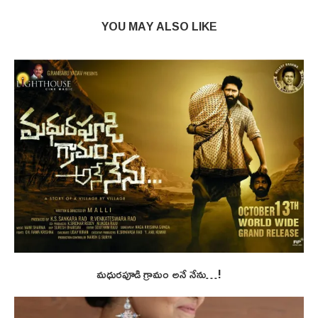
YOU MAY ALSO LIKE
మధురపూడి గ్రామం అనే నేను…!