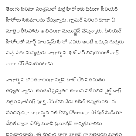
తెలుగు సినిమా పరిశ్రమలో కుర్ర హీరోలకు ధీటుగా సీనియర్
హీరోలు సినిమాలను చేస్తున్నారు. గ్లామర్ పరంగ కూడా ఏ
మాత్రం తీసిపోరు ఆ విదంగా మెయిన్టైన్ చేస్తున్నారు. సీనియర్
హీరోలలో మోస్ట్ హండ్సమ్ హీరో ఎవరు అంటే టక్కున గుర్తుకు
వచ్చే పేరు మన్మథుడు నాగార్జున. ఫిట్ నెస్ విషయంలో నాగ్
చాలా కేర్ తీసుకుంటాడు.
నాగార్జున కొంతకాలంగా సరైన హిట్ లేక సతమతం
అవ్వుతున్నాడు. అందుకే ప్రస్తుతం అయిన నటించిన వైల్డ్ డాగ్
చిత్రం షూటింగ్ పూర్తి చేసుకొని నేడు రిలీజ్ అవ్వుతుంది. ఈ
సందర్భంగా నాగార్జున గత కొన్ని రోజులుగా సోషల్ మీడియా
వేధిక ద్వారా ఎన్నో మూవీ ప్రమోషన్ కార్యక్రమాలను
నిర్వహించాడు. ఈ మధ్యం బాగా హైలెట్ గా నిలిచింది మాత్రం