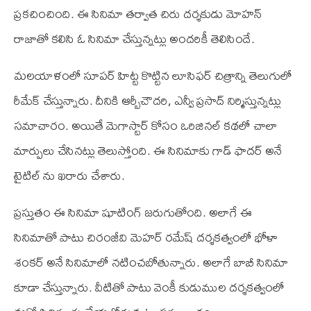
ప్రకచించింది. ఈ సినిమా తర్వాత చిరు దర్శకుడు మోహన్
రాజాతో కలిసి ఓ సినిమా చేస్తున్నట్లు అందరికీ తెలిసిందే.
మలయాళంలో సూపర్ హిట్ట కొట్టిన లూసిఫర్ చిత్రాన్ని తెలుగులో
రీమేక్ చేస్తున్నారు. దీనికి ఆర్బీచౌదరి, ఎన్వీ ప్రసాద్ నిర్మిస్తున్నట్లు
సమాచారం. అయితే మెగాస్టార్ కోసం ఒరిజినల్ కథలో చాలా
మార్పులు చేసినట్లు తెలుస్తోంది. ఈ సినిమాకు గాడ్ ఫాదర్ అనే
టైటిల్ ను ఖరారు చేశారు.
ప్రస్తుతం ఈ సినిమా షూటింగ్ జరుగుతోంది. అలాగే ఈ
సినిమాతో పాటు చిరంజీవి మెహర్ రమేష్ దర్శకత్వంలో భోళా
శంకర్ అనే సినిమాలో నటించబోతున్నారు. అలాగే బాబీ సినిమా
కూడా చేస్తున్నారు. వీటితో పాటు వెంకీ కుడుముల దర్శకత్వంలో