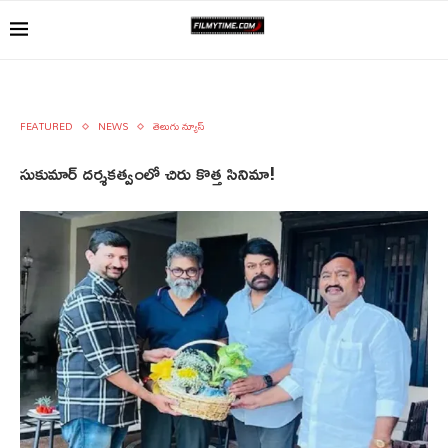
FEATURED
NEWS
తెలుగు న్యూస్
సుకుమార్ దర్శకత్వంలో చిరు కొత్త సినిమా!