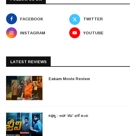
FACEBOOK
TWITTER
INSTAGRAM
YOUTUBE
LATEST REVIEWS
Eakam Movie Review
రివ్యూ : ఆహా ‘జీవి’ భలే ఉంది