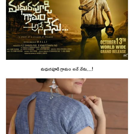
మధురపూడి గ్రామం అనే నేను…!