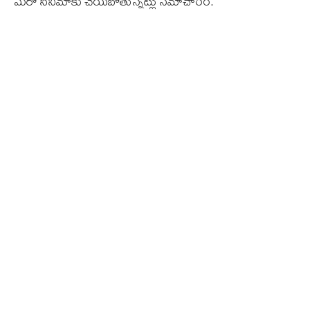
మరో సినిమాకు చేయబోతున్నట్లు సమాచారం.