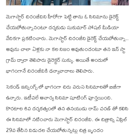
మెగాస్టార్ చిరంజీవిని హీరోగా పెట్టి తాను ఓ సినిమాను డైరెక్ట్
చేయబోతున్నానంటూ దర్శకుడు సుకుమార్ సోషల్ మీడియా
వేదికగా ప్రకటించారు. మెగాస్టార్ చిరంజీని డైరెక్ట్ చేయబోతున్నా..
అవును చాలా ఏళ్లకు నా కల నిజం అవుతుందంటూ తన ఇన్ స్టా
గ్రామ్ ద్వారా తెలిపారు డైరెక్టర్ సుక్కు. అయితే అందులో
భాగంగానే చిరంజీవికి ధన్యావాదాలు తెలిపారు.
సెకండ్ ఇన్నింగ్స్ లో భాగంగా చిరు వరుస సినిమాలతో బిజీగా
ఉన్నారు. ఇటీవలే ఆచార్య సినిమా షూటింగ్ పూర్తయింది.
కొరటాల శివ దర్శకత్వంలో తన తనయుడు రామ్ చరణ్ తో కలిసి
ఈ సినిమాలో నటించారు మెగాస్టార్ చిరంజీవి. ఈ చిత్రాన్ని ఏప్రిల్
29వ తేదీన విడుదల చేయబోతున్నట్లు చిత్ర బృందం