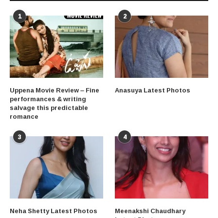
1
2
Uppena Movie Review – Fine
Anasuya Latest Photos
performances & writing
salvage this predictable
romance
3
4
Neha Shetty Latest Photos
Meenakshi Chaudhary