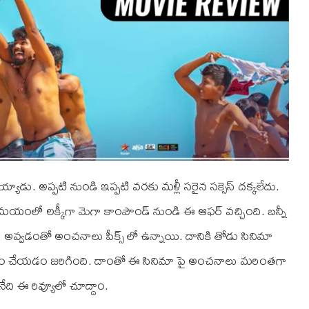
యాడు. అప్పటి నుండి ఇప్పటి వరకు మళ్లీ సరైన సక్సెస్ దక్కలేదు.
సమయంలో లక్కీగా మెగా కాంపౌండ్ నుండి ఈ ఆఫర్‌ వచ్చింది. బన్నీ
ు అవ్వడంతో అంచనాలు పీక్స్ లో ఉన్నాయి. దానికి తోడు సినిమా
రం చేయడం జరిగింది. దాంతో ఈ సినిమా పై అంచనాలు మరింతగా
ి ఈ రివ్యూలో చూద్దాం.