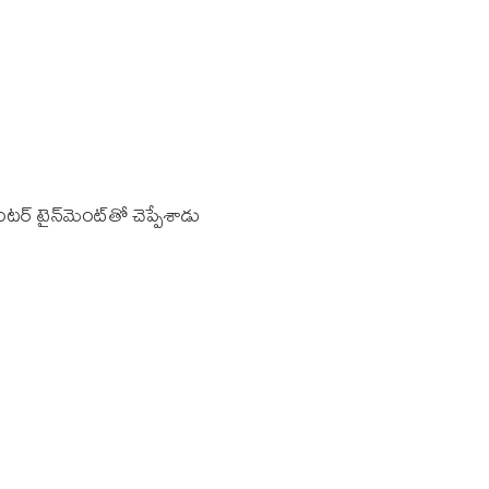
ర్‌ టైన్‌మెంట్‌తో చెప్పేశాడు