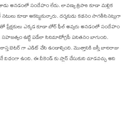
 చేశాడు అనడంలో సందేహం లేదు. లావణ్య త్రిపాఠి కూడా మల్లిక
ీ నటులు కూడా ఆకట్టుకున్నారు. దర్శకుడు కథనం సాగతీసినట్లుగా
ో ప్రేక్షకులు ఎక్కడ కూడా బోర్‌ ఫీల్‌ అవ్వరు అనడంలో సందేహం
. సహజత్వం ఉట్టి పడేలా సినిమాటోగ్రపీ పనితనం బాగుంది.
స్త బెటర్‌ గా ఎడిట్‌ చేసి ఉండాల్సింది. మొత్తానికి బస్తీ బాలరాజు
విధంగా ఉంది. ఈ వీకెండ్‌ కు ప్లాన్‌ చేసుకుని చూడవచ్చు అని