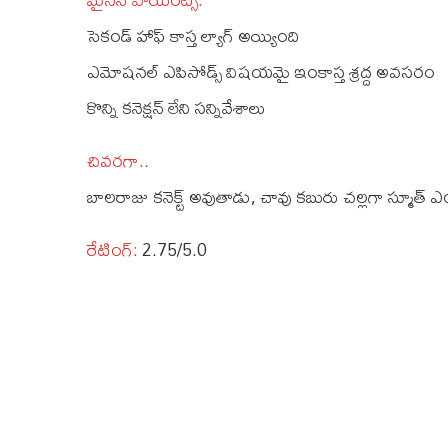
సెకండ్ హాఫ్‌ కాస్త ల్యాగ్ అయ్యింది
ఎమోషనల్‌ ఎపిసోడ్స్‌ విషయమై ఇంకాస్త శ్రద్ద అవసరం
కొన్ని కనెక్షన్‌ లేని సన్నివేశాలు
చివరగా..
బాలరాజు కనెక్ట్‌ అవుతాడు, చావు కబురు చల్లగా స్మూత్ ఎంట
రేటింగ్‌:
2.75/5.0