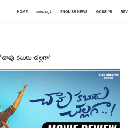
HOME
తెలుగు న్యూస్
ENGLISH NEWS
GOSSIPS
REV
‌ ‘చావు కబురు చల్లగా’