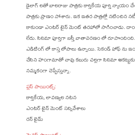
డైలాగ్ లతో బాలరాజు పాత్రకు కార్తికేయ పూర్తి న్యాయం
పాత్రకు ప్రాణం పోశారు. ఇక ఇతర పాత్రల్లో నటించిన నట
కాకుండా ఎంటర్ టైన్‌ మెంట్‌ తరహాలో సాగించాడు. దాంత
లేదు. సినిమా పూర్తిగా బస్తీ వాతావరణం లో రూపొందింది
ఎడిటింగ్ లో కాస్త లోపాలు ఉన్నాయి. సెకండ్‌ హాఫ్‌ ను ఇంకా
చేసిన హంగామాతో చావు కబురు చల్లగా సినిమా ఆకట్టుకునే 
నమ్మకంగా చెప్పేస్తున్నా.
ప్లస్‌ పాయింట్స్:
కార్తికేయ, లావణ్యల నటన
ఎంటర్ టైన్‌ మెంట్ సన్నివేశాలు
రన్‌ టైమ్‌
మైనస్ పాయింట్స్‌: