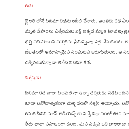
కథః
ట్రైలర్‌ లోనే సినిమా కథను రివీల్‌ చేశారు. ఇంతకు కథ 
మృత దేహంను ఎత్తేందుకు వెళ్లి అక్కడ మల్లిక (లావణ్య త్ర
భర్త చనిపోయిన మల్లికను ప్రేమిస్తున్నా పెళ్లి చేసు
జీవితంలో అనూహ్యమైన సంఘటన జరుగుతుంది. ఆ సంఘ
దక్కించుకున్నాడా అనేది సినిమా కథ.
విశ్లేషణః
సినిమా కథ చాలా సింపుల్ గా ఉన్నా దర్శకుడు నడిపించిన తీ
కూడా వినోదాత్మకంగా మల్చడంలో సక్సెస్‌ అయ్యాడు. వినో
కనుక దీనిని మాస్ ఆడియన్స్ కు నచ్చే విధానంలో ఊర మా
తీరు చాలా సహజంగా ఉంది. మన పక్కన ఒక బాలరాజు ఉం