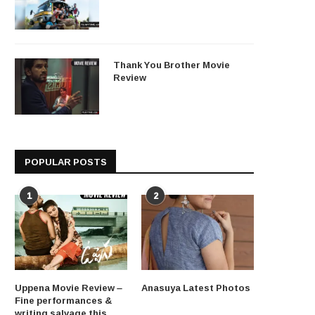
Thank You Brother Movie
Review
POPULAR POSTS
1
2
Uppena Movie Review –
Anasuya Latest Photos
Fine performances &
writing salvage this