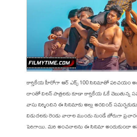
కార్తికేయ హీరోగా ఆర్‌ ఎక్స్ 100 సినిమాతో పరిచయం అయ్
దాంతో విలన్ పాత్రలకు కూడా కార్తికేయ ఓకే చెబుతున్న 
వాసు నిర్మించిన ఈ సినిమాకు అల్లు అరవింద్‌ సమర్పకుడ
విడుదలకు రెండు వారాల ముందు నుండే జోరుగా ప్రచా
పెరిగాయి. మరి అంచనాలను ఈ సినిమా అందుకుందా అనేద