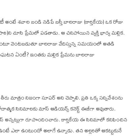
ఏంటీ అంటే శవాల బండి నడిపే బస్తీ బాలరాజు (కార్తికేయ) ఒక రోజు
ిపాఠి)ని చూసి ప్రేమలో పడతాడు. ఆ చనిపోయిన వ్యక్తి భార్య మల్లిక.
కుంటా అంటూ వెంటబడుతూ బాలరాజు వేదిస్తున్న సమయంలో అతడి
టన ఏంటీ? ఇంతకు మల్లిక ప్రేమను బాలరాజు
రు మాత్రం నిజంగా సూపర్‌ అని చెప్పాలి. ప్రతి ఒక్క సన్నివేశంను
దాత్మక సినిమాలకు మాస్ ఆడియన్స్‌ కనెక్ట్ ఈజీగా అవుతారు.
స్ అన్నట్లుగా రూపొందించారు. కార్తికేయ ఈ సినిమాలో కనిపించిన
టే ఎలా ఉంటుందో అలాగే ఉన్నాడు. తన అల్లరితో ఆకట్టుకునే