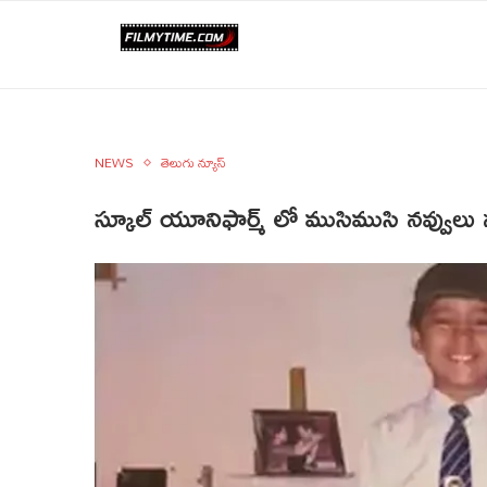
NEWS
తెలుగు న్యూస్
స్కూల్ యూనిఫార్మ్ లో ముసిముసి నవ్వులు 