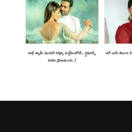
రాధే శ్యామ్ మొదటి రివ్యూ వచ్చేసిందోచ్.. క్లైమాక్సే
బిగ్ బాస్ తెలుగు
కథకు ప్రాణమంట..!