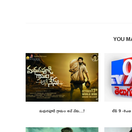
YOU M
మధురపూడి గ్రామం అనే నేను…!
టీవీ 9 -కెఎబ