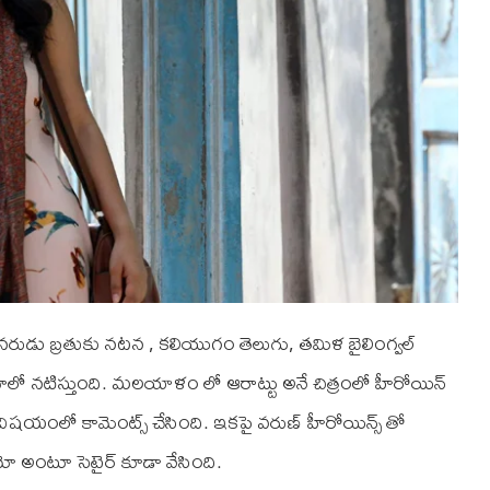
ో నరుడు బ్రతుకు నటన , కలియుగం తెలుగు, తమిళ బైలింగ్వల్
నిమాలో నటిస్తుంది. మలయాళం లో ఆరాట్టు అనే చిత్రంలో హీరోయిన్
లి విషయంలో కామెంట్స్ చేసింది. ఇకపై వరుణ్ హీరోయిన్స్ తో
ేమో అంటూ సెటైర్ కూడా వేసింది.