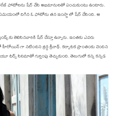
ాలేజ్ ఫోటోలను షేర్ చేసి అభిమానులతో పంచుకుంటు ఉంటారు.
న సమయంలో దిగిన ఓ ఫోటోను తన ఇంస్టా లో షేర్ చేసింది. ఆ
డ్స్ కు తెలిసినవారికి షేర్ చేస్తూ ఉన్నారు. ఇంతకు ఎవరు
ీరోయిన్ గా నటించిన శ్రద్ద శ్రీనాథ్. కర్నాటక ప్రాంతంకు చెందిన
 యూ టర్న్ సినిమాతో గుర్తింపు తెచ్చుకుంది. తెలుగులో కన్న కన్నడ