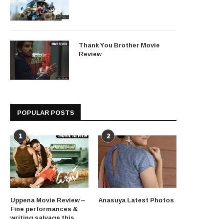
Thank You Brother Movie
Review
POPULAR POSTS
1
2
Uppena Movie Review –
Anasuya Latest Photos
Fine performances &
writing salvage this