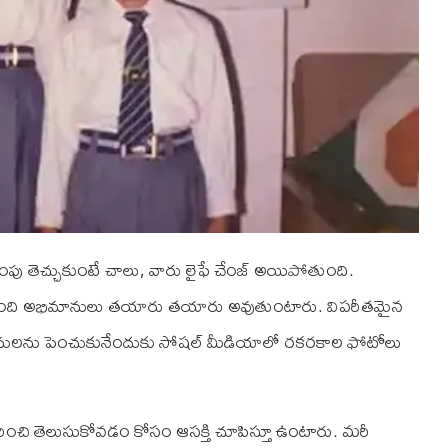
్తింపు తెచ్చుకుంటే చాలు, వారు లైఫే చేంజ్ అయిపోతుంది.
మంది అభిమానులు తయారు తయారు అవుతుంటారు. విపరీతమైన
ానులను పెంచుకునేందుకు సోషల్ మీడియాలో రకరకాల ఫోటోలు
ురించి తెలుసుకోవడం కోసం ఆసక్తి చూపిస్తూ ఉంటారు. మరీ