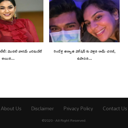
 ఓటీటీ: మొదటి వారమే ఎలిమినేట్
రెండేళ్ల తర్వాత వెకేషన్ కు వెళ్లిన రామ్ చరణ్,
అయిన...
ఉపాసన...
About Us
Disclaimer
Privacy Policy
Contact Us
@2020 - All Right Reserved.