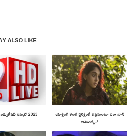
AY ALSO LIKE
ి ఎడ్యుకేషన్ సమ్మిట్ 2023
యాక్టింగ్ కంటే డైరెక్టింగే ఇష్టమంటూ ఐరా ఖాన్
కామెంట్స్..!