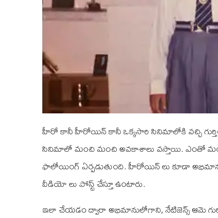
హీరో కానీ హీరోయిన్ కానీ ఒక్కసారి సినిమాలోకి వచ్చి గుర
సినిమాలో మంచి మంచి అవకాశాలు వస్తాయి. ఎంతో 
ఫాలోయింగ్ ఏర్పడుతుంది. హీరోయిన్ లు కూడా అభిమ
వీడియో లు పోస్ట్ చేస్తూ ఉంటారు.
ఇలా చేయడం ద్వారా అభిమానులోగాని, నేటిజెన్స్ ఆమె గ