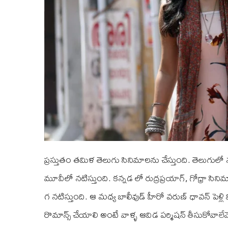
ప్రస్తుతం తమిళ తెలుగు సినిమాలను చేస్తుంది. తెలుగుల
మూవీలో నటిస్తుంది. కన్నడ లో రుద్రప్రయాగ్, గోధ్రా సి
గ నటిస్తుంది. ఆ మధ్య బాలీవుడ్ హీరో వరుణ్ ధావన్ పెళ్
రొమాన్స్ చేయాలి అంటే వాళ్ళ ఆవిడ పర్మిషన్ తీసుకోవాల