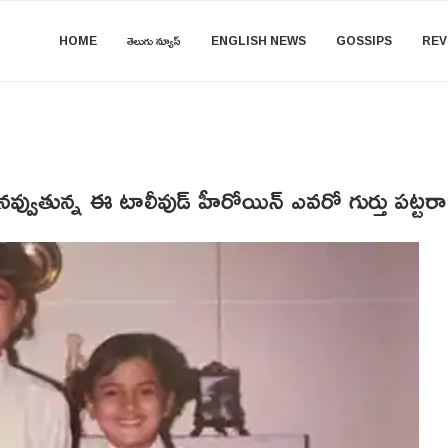
HOME
తెలుగు న్యూస్
ENGLISH NEWS
GOSSIPS
REV
నవ్వుతున్న ఈ టాలీవుడ్ హీరోయిన్ ఎవరో గుర్తు పట్టర