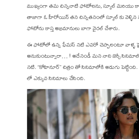
ముఖ్యంగా తమ చిన్ననాటి ఫోటోలను, స్కూల్ మరియు క
తాజాగా ఓ హీరోయిన్ తన చిన్నతనంలో స్కూల్ కు వెళ్ళి
ఫోటోను కాస్త అభిమానులు బాగా వైరల్ చేశారు.
ఈ ఫోటోలో ఉన్న ఫేమస్ నటి ఎవరో చెప్పాలంటూ వాళ్ళ ఫ్రెం
అనుకుంటున్నారా… ! అదేనండీ మన నాని జెర్సీ సినిమాలో హ
నటి. “కోహినూర్” చిత్రం తో సినిమాలోకి అడుగు పెట్టింది.
లో ఎక్కువ సినిమాలు చేసింది.