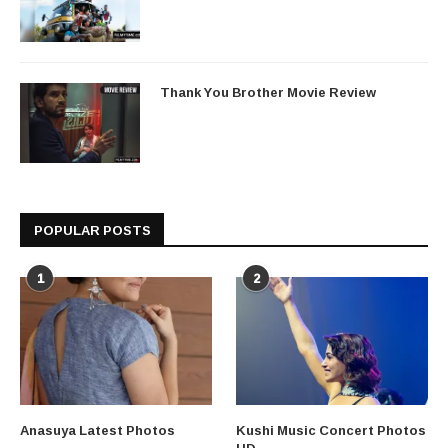
Thank You Brother Movie Review
POPULAR POSTS
1
2
Anasuya Latest Photos
Kushi Music Concert Photos