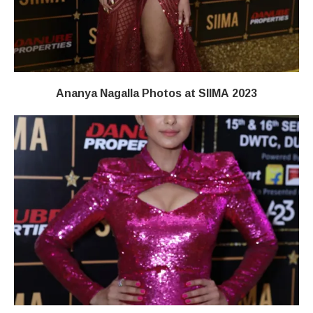
Ananya Nagalla Photos at SIIMA 2023