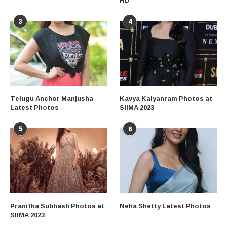
HD
3
4
Telugu Anchor Manjusha
Kavya Kalyanram Photos at
Latest Photos
SIIMA 2023
5
6
Pranitha Subhash Photos at
Neha Shetty Latest Photos
SIIMA 2023