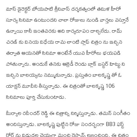
మాస్ డైరెక్టర్ బోయపాటి శ్రీనివాస్ దర్శకత్వంలో తమిళ హీరో
సూర్య సినిమా ఉంటుందని చాలా రోజులు నుండి వార్తలు వస్తూనే
ఉన్నాయి కానీ ఇంతవరకు అది కార్యరూపం దాల్చలేదు. రామ్
చరణ్ కు వినయ విధేయ రామ లాంటి ప్లాప్ చిత్రం ను ఇచ్చిన
తర్వాత ఆయనతో సినిమా అంటేనే యువ హీరోలు భయపడి
పోతున్నారు. అందుకే తనకు ఆల్రెడీ రెండు బ్లాక్ బస్టర్ హిట్టు ని
ఇచ్చిన బాలయ్యను నమ్ముకున్నాడు. ప్రస్తుతం బాలకృష్ణ తో ఓ
యాక్షన్ మూవీని తీస్తున్నాడు. ఈ చిత్రంతో బాలకృష్ణ 106
సినిమాలు పూర్తి చేసుకుంటాడు.
మీర్యాల రవీందర్ రెడ్డి ఈ చిత్రాన్ని నిర్మిస్తున్నాడు. తమన్ సంగీతం
అందిస్తున్నాడు. బాలకృష్ణ పుట్టిన రోజు సందర్భంగా BB3 ఫస్ట్
రోర్ ను విడుదల చెయ్యగా మంచి రెస్పాన్స్ లభించింది. ఈ చిత్రం