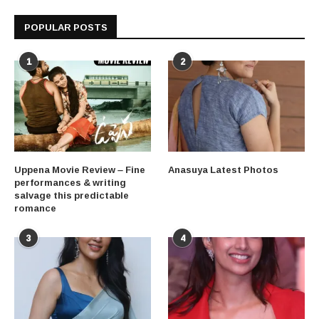
POPULAR POSTS
1
2
Uppena Movie Review – Fine
Anasuya Latest Photos
performances & writing
salvage this predictable
romance
3
4