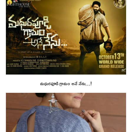
మధురపూడి గ్రామం అనే నేను…!