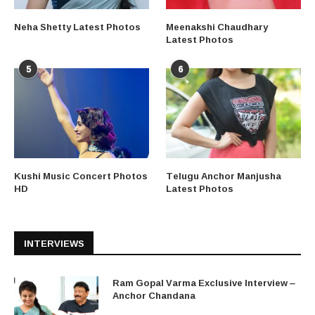
Neha Shetty Latest Photos
Meenakshi Chaudhary
Latest Photos
5
6
Kushi Music Concert Photos
Telugu Anchor Manjusha
HD
Latest Photos
INTERVIEWS
Ram Gopal Varma Exclusive Interview –
Anchor Chandana