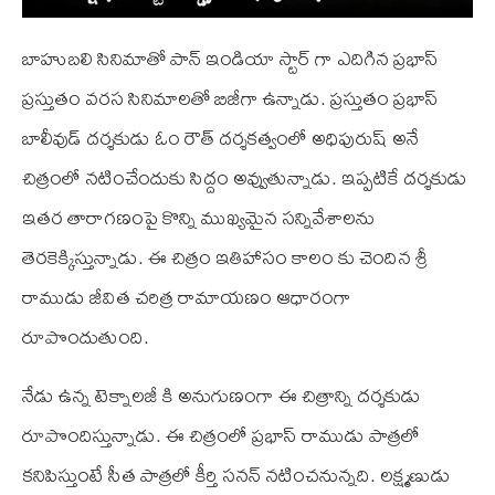
బాహుబలి సినిమాతో పాన్ ఇండియా స్టార్ గా ఎదిగిన ప్రభాస్
ప్రస్తుతం వరస సినిమాలతో బిజీగా ఉన్నాడు. ప్రస్తుతం ప్రభాస్
బాలీవుడ్ దర్శకుడు ఓం రౌత్ దర్శకత్వంలో అధిపురుష్ అనే
చిత్రంలో నటించేందుకు సిద్దం అవ్వుతున్నాడు. ఇప్పటికే దర్శకుడు
ఇతర తారాగణంపై కొన్ని ముఖ్యమైన సన్నివేశాలను
తెరకెక్కిస్తున్నాడు. ఈ చిత్రం ఇతిహాసం కాలం కు చెందిన శ్రీ
రాముడు జీవిత చరిత్ర రామాయణం ఆధారంగా
రూపొందుతుంది.
నేడు ఉన్న టెక్నాలజీ కి అనుగుణంగా ఈ చిత్రాన్ని దర్శకుడు
రూపొందిస్తున్నాడు. ఈ చిత్రంలో ప్రభాస్ రాముడు పాత్రలో
కనిపిస్తుంటే సీత పాత్రలో కీర్తి సనన్ నటించనున్నది. లక్ష్మణుడు