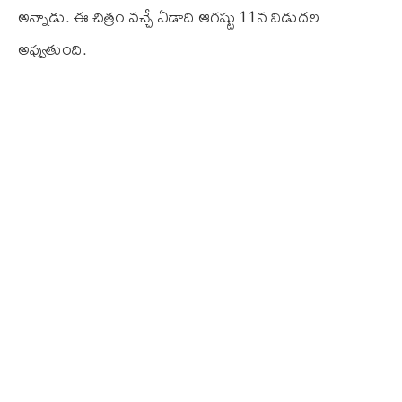
అన్నాడు. ఈ చిత్రం వచ్చే ఏడాది ఆగష్టు 11న విడుదల
అవ్వుతుంది.