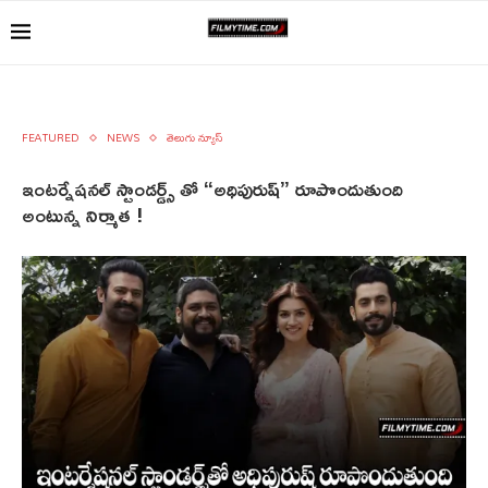
FEATURED
NEWS
తెలుగు న్యూస్
ఇంటర్నేషనల్ స్టాండర్డ్స్ తో “అధిపురుష్” రూపొందుతుంది
అంటున్న నిర్మాత !