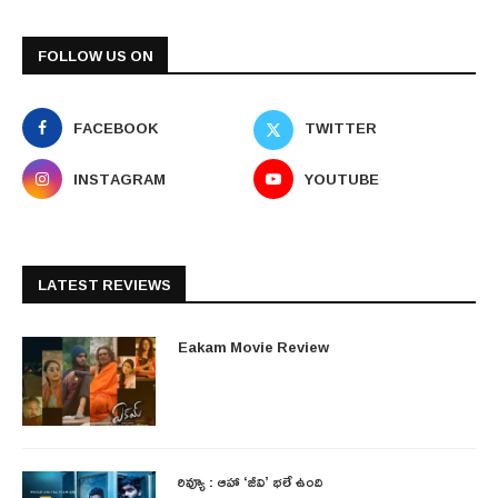
FOLLOW US ON
FACEBOOK
TWITTER
INSTAGRAM
YOUTUBE
LATEST REVIEWS
Eakam Movie Review
రివ్యూ : ఆహా ‘జీవి’ భలే ఉంది