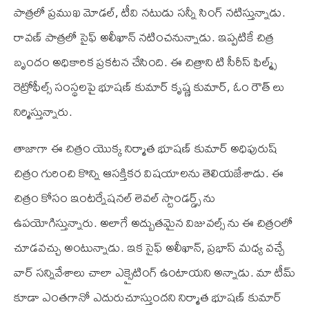
పాత్రలో ప్రముఖ మోడల్, టీవి నటుడు సన్నీ సింగ్ నటిస్తున్నాడు.
రావణ్ పాత్రలో సైఫ్ అలీఖాన్ నటించనున్నాడు. ఇప్పటికే చిత్ర
బృందం అధికారిక ప్రకటన చేసింది. ఈ చిత్రాని టి సీరీస్ ఫిల్మ్స్
రెట్రోఫీల్స్ సంస్థలపై భూషణ్ కుమార్ కృష్ణ కుమార్, ఓం రౌత్ లు
నిర్మిస్తున్నారు.
తాజాగా ఈ చిత్రం యొక్క నిర్మాత భూషణ్ కుమార్ అధిపురుష్
చిత్రం గురించి కొన్ని ఆసక్తికర విషయాలను తెలియజేశాడు. ఈ
చిత్రం కోసం ఇంటర్నేషనల్ లెవల్ స్టాండర్డ్స్ ను
ఉపయోగిస్తున్నారు. అలాగే అద్బుతమైన విజువల్స్ ను ఈ చిత్రంలో
చూడవచ్చు అంటున్నాడు. ఇక సైఫ్ అలీఖాన్, ప్రభాస్ మధ్య వచ్చే
వార్ సన్నివేశాలు చాలా ఎక్సైటింగ్ ఉంటాయని అన్నాడు. మా టీమ్
కూడా ఎంతగానో ఎదురుచూస్తుందని నిర్మాత భూషణ్ కుమార్