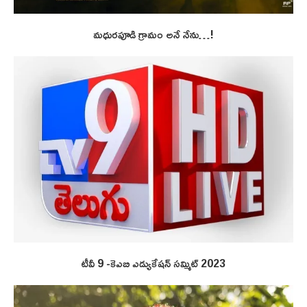
మధురపూడి గ్రామం అనే నేను…!
టీవీ 9 -కెఎబి ఎడ్యుకేషన్ సమ్మిట్ 2023