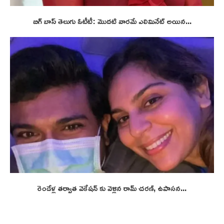
బిగ్ బాస్ తెలుగు ఓటీటీ: మొదటి వారమే ఎలిమినేట్ అయిన...
రెండేళ్ల తర్వాత వెకేషన్ కు వెళ్లిన రామ్ చరణ్, ఉపాసన...