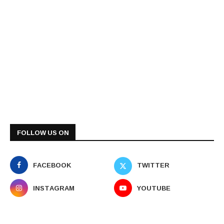
FOLLOW US ON
FACEBOOK
TWITTER
INSTAGRAM
YOUTUBE