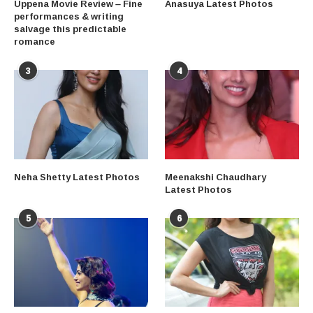
Uppena Movie Review – Fine
Anasuya Latest Photos
performances & writing
salvage this predictable
romance
3
4
Neha Shetty Latest Photos
Meenakshi Chaudhary
Latest Photos
5
6