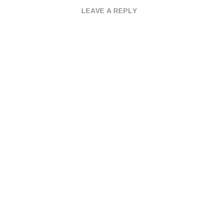
LEAVE A REPLY