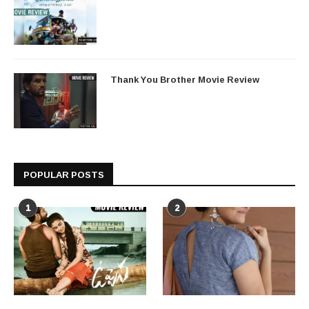
Thank You Brother Movie Review
POPULAR POSTS
1
2