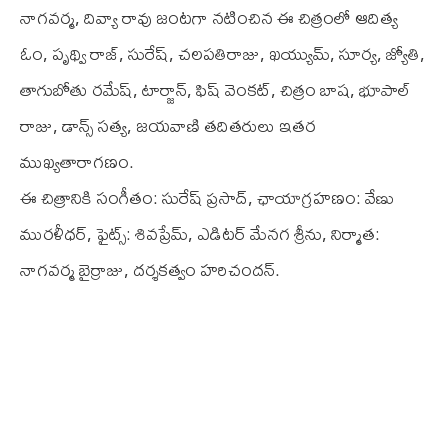
నాగవర్మ, దివ్యా రావు జంటగా నటించిన ఈ చిత్రంలో ఆదిత్య
ఓం, పృథ్వి రాజ్, సురేష్, చలపతిరాజు, ఖయ్యుమ్, సూర్య, జ్యోతి,
తాగుబోతు రమేష్, టార్జాన్, ఫిష్ వెంకట్, చిత్రం బాష, భూపాల్
రాజు, డాన్స్ సత్య, జయవాణి తదితరులు ఇతర
ముఖ్యతారాగణం.
ఈ చిత్రానికి సంగీతం: సురేష్ ప్రసాద్, ఛాయాగ్రహణం: వేణు
మురళీధర్, ఫైట్స్: శివప్రేమ్, ఎడిటర్ మేనగ శ్రీను, నిర్మాత:
నాగవర్మ బైర్రాజు, దర్శకత్వం హరిచందన్.