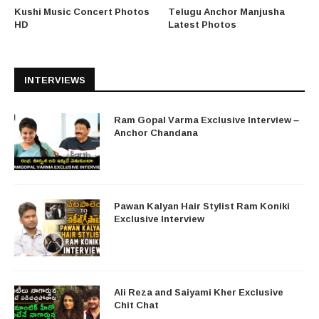
Kushi Music Concert Photos
Telugu Anchor Manjusha
HD
Latest Photos
INTERVIEWS
Ram Gopal Varma Exclusive Interview –
Anchor Chandana
Pawan Kalyan Hair Stylist Ram Koniki
Exclusive Interview
Ali Reza and Saiyami Kher Exclusive
Chit Chat