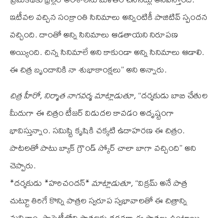
ఇటీవల వచ్చిన సంక్రాంతి సినిమాలు అన్నింటికీ పాజిటివ్ స్పందన
వచ్చింది. దాంతో అన్ని సినిమాలు ఆడతాయని నిరూపణ
అయ్యింది. చిన్న సినిమాలే అని కాకుండా అన్ని సినిమాలు ఆడాలి.
ఈ చిత్ర బృందానికి నా శుభాకాంక్షలు” అని అన్నారు.
చిత్ర హీరో, నిర్మాత నాగవర్మ మాట్లాడుతూ,
“దర్శకుడు బాబి చేతుల
మీదుగా ఈ చిత్రం టీజర్ విడుదల కావడం అదృష్టంగా
భావిస్తున్నాం. సమిష్టి కృషికి చక్కటి ఉదాహరణ ఈ చిత్రం.
పాటలతో పాటు బ్యాక్ గ్రౌండ్ స్కోర్ చాలా బాగా వచ్చింది” అని
చెప్పారు.
*దర్శకుడు *హరిచందన్*
మాట్లాడుతూ,
“విక్రమ్ అనే పాత్ర
చుట్టూ తిరిగే కొన్ని పాత్రల స్వరూప స్వభావాలతో ఈ చిత్రాన్ని
మలిచాం. సొసైటీలోని పాత్రలకు దగ్గరగా ఈ పాత్రలు ఉంటాయి.