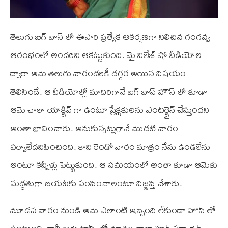
తెలుగు బిగ్ బాస్ లో ఈసారి ప్రత్యేక ఆకర్షణగా నిలిచిన గంగవ్వ
ఆరంభంలో అందరిని ఆకట్టుకుంది. మై విలేజ్ షో వీడియోల
ద్వారా ఆమె తెలుగు వారందరికీ దగ్గర అయిన విషయం
తెలిసిందే. ఆ వీడియోల్లో మాదిరిగానే బిగ్ బాస్ హౌస్ లో కూడా
ఆమె చాలా యాక్టివ్ గా ఉంటూ ప్రేక్షకులను ఎంటర్టైన్ చేస్తుందని
అంతా భావించారు. అనుకున్నట్లుగానే మొదటి వారం
పర్వాలేదనిపించింది. కాని రెండో వారం మాత్రం నేను ఉండలేను
అంటూ కన్నీళ్లు పెట్టుకుంది. ఆ సమయంలో అంతా కూడా ఆమెకు
మద్దతుగా బయటకు పంపించాలంటూ విజ్ఞప్తి చేశారు.
మూడవ వారం నుండి ఆమె ఎలాంటి ఇబ్బంది లేకుండా హౌస్ లో