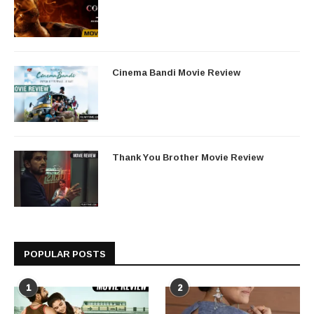
Cinema Bandi Movie Review
Thank You Brother Movie Review
POPULAR POSTS
1
2