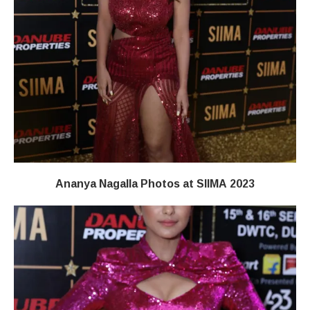
Ananya Nagalla Photos at SIIMA 2023