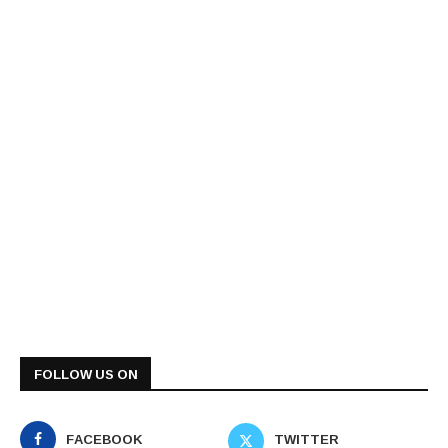
FOLLOW US ON
FACEBOOK
TWITTER