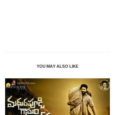
YOU MAY ALSO LIKE