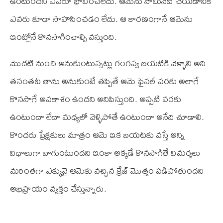
ఉంటుందని ఎవరూ భావించలేదు. ఆమెను నామినేట్ చేయడానికి
ఎవరు కూడా సాహసించడం లేదు. ఆ కారణంగానే ఆమెను
ఇంట్లోనే కొనసాగించాల్సి వస్తుంది.
మొదటి నుంచి అనుకుంటున్నట్లు గంగవ్వ బయటికి వెళ్ళాలి అని
తనంతట తాను అనుకుంటే తప్పితే ఆమె ఫైనల్ వరకు అలాగే
కొనసాగే అవకాశం ఉందని అనిపిస్తుంది. అప్పటి వరకు
ఉంటుందా లేదా మధ్యలో వెళ్ళిపోతే ఉంటుందా అనేది చూడాలి.
కొందరు ప్రేక్షకులు మాత్రం ఆమె ఇక బయటకు వస్తే అన్ని
విధాలుగా బాగుంటుందని ఇంకా అక్కడే కొనసాగితే విమర్శలు
మరింతగా ఎక్కువై ఆమెకు వచ్చిన క్రేజ్‌ మొత్తం పడిపోతుందని
అభిప్రాయం వ్యక్తం చేస్తున్నారు.