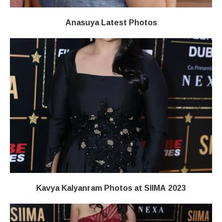
Anasuya Latest Photos
Kavya Kalyanram Photos at SIIMA 2023