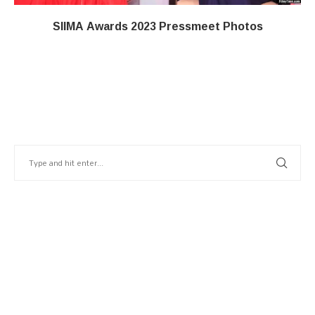
SIIMA Awards 2023 Pressmeet Photos