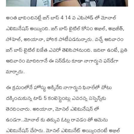
అంత భావించినట్లే బిగ్ బాస్ 4 14 వ ఎపిసోడ్ లో మోనాల్
ఎలిమినేషన్ అయ్యింది. బిగ్ బాస్ టైటిల్ కోసం అఖిల్, అభిజీత్,
సోహెల్, అరియానా, హారిక పోటీపడనున్నారు. వచ్చే ఆదివారం
బిగ్ బాస్ టైటిల్ విజేత ఎవరో తెలిసిపోనుంది. ఇదిలా ఉంటే, ప్రతి
ఆదివారం మాదిరిగానే ఈ సన్‌డేను కూడా నాగార్జున ఫన్‌డేగా
మార్చారు.
ఈ క్రమంలోనే హోస్టు అక్కినేని నాగార్జున ఫినాలేలో చోటు
దక్కించుకున్న టాప్ 5 కంటెస్టెంట్లు ఎవరన్న సస్పెన్స్‌కు
తెరదించారు. అరియానా, మోనల్ ఎలిమినేషన్ లో
ఉండగా..మోనాల్ కు తక్కువ ఓట్లు రావడం తో ఆమెను
ఎలిమినేషన్ చేసారు. మోనల్ ఎలిమినేట్ అయ్యిందంటే అఖిల్