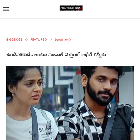
BIGGBOSS
FEATURED
తెలుగు న్యూస్
ఉండిపోరాదే..అంటూ మోనాల్ వెళ్తుంటే అఖిల్ కన్నీరు