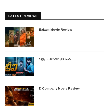
LATEST REVIEWS
Eakam Movie Review
రివ్యూ : ఆహా ‘జీవి’ భలే ఉంది
D Company Movie Review