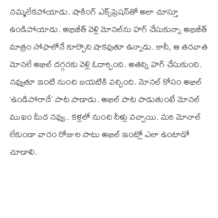
నమ్మలేకపోయాడు. షాకింగ్ ఎక్స్‌ప్రెషన్‌తో అలా చూస్తూ
ఉండిపోయాడు. అభిజీత్ వెళ్లి మోనల్‌ను హగ్ చేసుకున్నా అభిజీత్
మాత్రం సోఫాలోనే కూర్చొని షాకవుతూ ఉన్నాడు. కానీ, ఆ తరవాత
మోనలే అఖిల్ దగ్గరకు వెళ్లి ఓదార్చింది. అతన్ని హగ్ చేసుకుంది.
నవ్వుతూ ఇంటి నుంచి బయటికి వచ్చింది. మోనల్ కోసం అఖిల్
‘ఉండిపోరాదే’ పాట పాడాడు. అఖిల్ పాట పాడుతుంటే మోనల్
ముఖం మీద నవ్వు.. కళ్లలో నుంచి నీళ్లు వచ్చాయి. మరి మోనాల్
లేకుండా వారం రోజుల పాటు అఖిల్ ఇంట్లో ఎలా ఉంటాడో
చూడాలి.