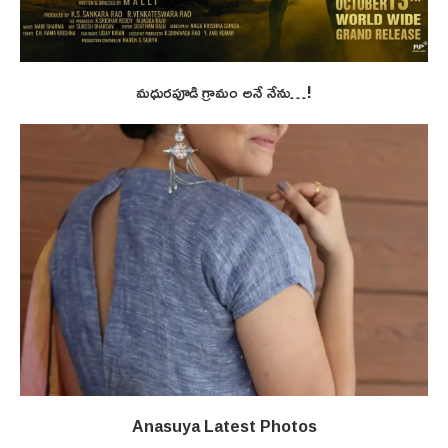
మధురపూడి గ్రామం అనే నేను…!
Anasuya Latest Photos