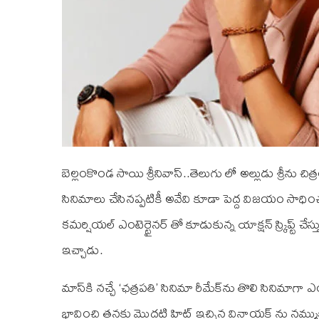
బెల్లంకొండ సాయి శ్రీనివాస్..తెలుగు లో అల్లుడు శ్రీను చ
సినిమాలు చేసినప్పటికీ అవేవి కూడా పెద్ద విజయం సాధించలేద
కమర్షియల్ ఎంటెర్టైనర్ తో కూడుకున్న యాక్షన్ స్క్రిప్ట్ చే
ఇచ్చాడు.
మాస్‌కి నచ్చే ‘ఛత్రపతి’ సినిమా రీమేక్‌ను తొలి సినిమ
భావించి తనకు మొదటి హిట్ ఇచ్చిన వినాయక్ ను నమ్ముక