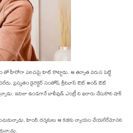
ిత్రం తో హీరోగా పరిచమై హిట్ కొట్టాడు. ఆ తర్వాత వరుస పెట్టి
ు. ప్రస్తుతం డైరెక్ట‌ర్ సంతోష్ శ్రీనివాస్ ఔట్ అండ్ ఔట్
స్తున్నాడు. ఇదిలా ఉండగానే బాలీవుడ్ ఎంట్రీ ని ఖరారు చేసుకొని షాక్
ాగా ఎంచుకున్నాడు. హిందీ దర్శకులు ఆ కథకు న్యాయం చేయలేరేమోనని
ున్నాడు.