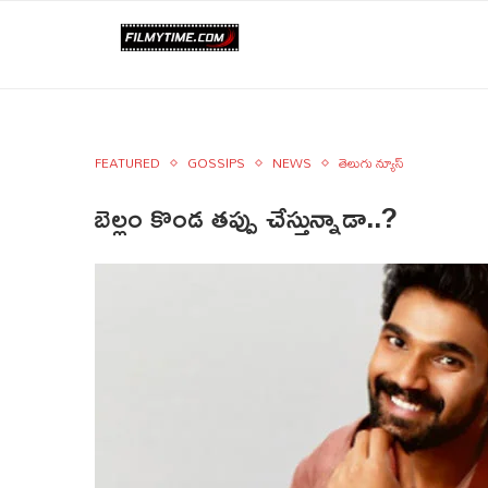
FEATURED
GOSSIPS
NEWS
తెలుగు న్యూస్
బెల్లం కొండ తప్పు చేస్తున్నాడా..?