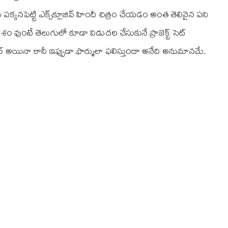
క్కనపెట్టి ఎక్స్‌క్లూజివ్ హిందీ చిత్రం చేయడం అంత తెలివైన పని
ేశం వుంటే తెలుగులో కూడా విడుదల చేసుకునే ప్రాజెక్ట్ సెట్
ర్ అయినా కానీ ఇప్పుడా ఫార్ములా ఫలిస్తుందా అనేది అనుమానమే.