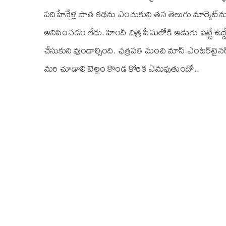
పదిహేనేళ్ల పాత కథను ఎంచుకుని తన తెలుగు మార్కెట్‌ను ప
అనిపించడం లేదు. హిందీ చిత్ర సీమలోకి అడుగు పెట్టే ఉద్ద
చేసుకుని వుండాల్సింది. ఛత్రపతి మంచి మాస్ ఎంటర్‌టైన
మరి చూడాలి బెల్లం కొండ కోరిక ఏమవుతుందో..