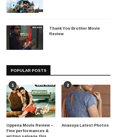
Thank You Brother Movie
Review
POPULAR POSTS
1
2
Uppena Movie Review –
Anasuya Latest Photos
Fine performances &
writing salvage this