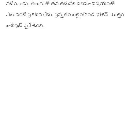
నటించాడు. తెలుగులో తన తదుపరి సినిమా విషయంలో
ఎటువంటి ప్రకటన లేదు. ప్రస్తుతం బెల్లంకొండ ఫోకస్ మొత్తం
బాలీవుడ్ పైనే ఉంది.