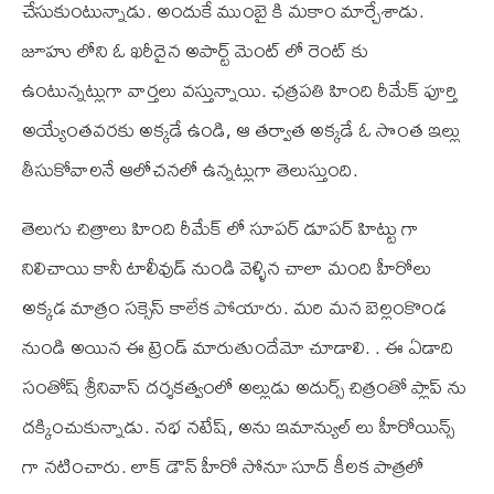
చేసుకుంటున్నాడు. అందుకే ముంబై కి మకాం మార్చేశాడు.
జూహు లోని ఓ ఖరీదైన అపార్ట్ మెంట్ లో రెంట్ కు
ఉంటున్నట్లుగా వార్తలు వస్తున్నాయి. ఛత్రపతి హింది రీమేక్ పూర్తి
అయ్యేంతవరకు అక్కడే ఉండి, ఆ తర్వాత అక్కడే ఓ సొంత ఇల్లు
తీసుకోవాలనే ఆలోచనలో ఉన్నట్లుగా తెలుస్తుంది.
తెలుగు చిత్రాలు హింది రీమేక్ లో సూపర్ డూపర్ హిట్టు గా
నిలిచాయి కానీ టాలీవుడ్ నుండి వెళ్ళిన చాలా మంది హీరోలు
అక్కడ మాత్రం సక్సెస్ కాలేక పోయారు. మరి మన బెల్లంకొండ
నుండి అయిన ఈ ట్రెండ్ మారుతుందేమో చూడాలి. . ఈ ఏడాది
సంతోష్ శ్రీనివాస్ దర్శకత్వంలో అల్లుడు అదుర్స్ చిత్రంతో ప్లాప్ ను
దక్కించుకున్నాడు. నభ నటేష్, అను ఇమాన్యుల్ లు హీరోయిన్స్
గా నటించారు. లాక్ డౌన్ హీరో సోనూ సూద్ కీలక పాత్రలో