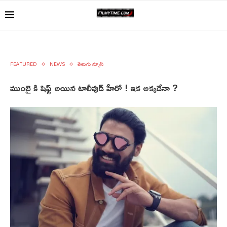
FEATURED
NEWS
తెలుగు న్యూస్
ముంబై కి షిఫ్ట్ అయిన టాలీవుడ్ హీరో ! ఇక అక్కడేనా ?