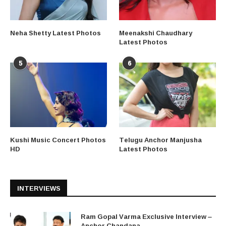
Neha Shetty Latest Photos
Meenakshi Chaudhary
Latest Photos
5
6
Kushi Music Concert Photos
Telugu Anchor Manjusha
HD
Latest Photos
INTERVIEWS
Ram Gopal Varma Exclusive Interview –
Anchor Chandana