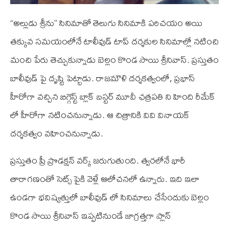
“అల్లుడు శ్రీను” సినిమాతో తెలుగు సినిమాకి పరిచయం అయి
తక్కువ సమయంలోనే టాలీవుడ్ టాప్ దర్శకుల సినిమాల్లో నటించి
మంచి పేరు తెచ్చుకున్నాడు బెల్లం కొండ సాయి శ్రీనివాస్. ప్రస్తుతం
బాలీవుడ్ పై దృష్టి పెట్టాడు. రాజమౌళి దర్శకత్వంలో, ప్రభాస్
హీరోగా వచ్చిన బిగ్గెస్ట్ బ్లాక్ బస్టర్ మూవీ ఛత్రపతి ని హింది రీమేక్
లో హీరోగా నటించనున్నాడు. ఆ చిత్రానికి వి‌వి వినాయక్
దర్శకత్వం వహించనున్నాడు.
ప్రస్తుతం ప్రీ ప్రొడక్షన్ వర్క్ జరుగుతుంది. త్వరలోనే భారీ
తారాగణంతో సెట్స్ పైకి వెళ్లే ఆలోచనలో ఉన్నారు. ఇది ఇలా
ఉండగా భవిష్యత్తులో బాలీవుడ్ లో సినిమాలు చేసేందుకు బెల్లం
కొండ సాయి శ్రీనివాస్ ఇప్పటినుండే జాగ్రత్తగా ప్లాన్