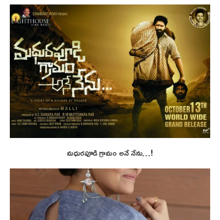
మధురపూడి గ్రామం అనే నేను…!