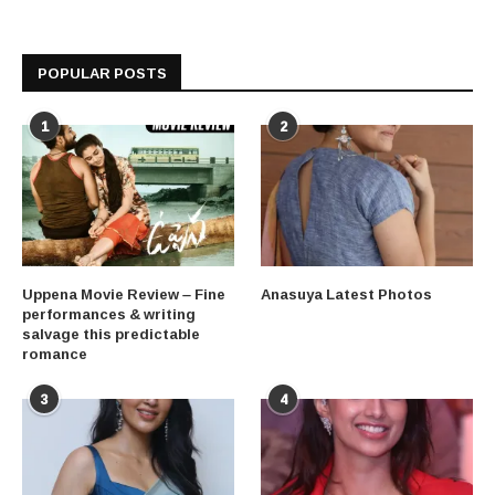
POPULAR POSTS
1
2
Uppena Movie Review – Fine
Anasuya Latest Photos
performances & writing
salvage this predictable
romance
3
4